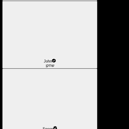
John
שחקן
Snoop