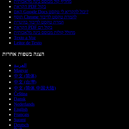
מחליף קול מבוסס בינה מלאכותית
הקראת PDF בקול
האם Google Docs יכול להקריא לי טקסט?
תוסף Chrome להמרת טקסט לדיבור
המרת טקסט לדיבור בהינדית
הקראת PDF בקול רם
מחולל קולות מבוסס בינה מלאכותית
Texto a Voz
Leitor de Texto
הצגה בשפות אחרות
العربية
Magyar
中文 (简体)
中文 (台灣)
中文 (简体 中国大陆)
Čeština
Dansk
Nederlands
English
Français
Suomi
Deutsch