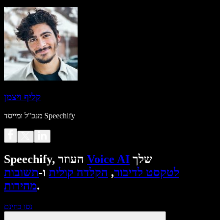
קליף ויצמן
מנכ"ל ומייסד Speechify
שלך
Voice AI
Speechify, העוזר
לטקסט לדיבור
,
הקלדה קולית
ו-
תשובות
.
מהירות
נסו בחינם