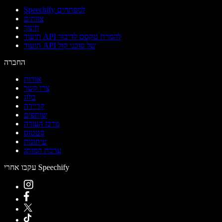
Speechify למפתחים
צוותים
חינוך
תיעוד API להמרת טקסט לדיבור
תיעוד API של סוכני קול
החברה
אודות
צרו קשר
בלוג
קריירה
שותפים
מרכז העזרה
סטטוס
עיתונות
ערכת המותג
עקבו אחרי Speechify