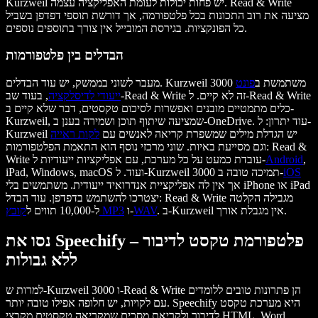
Kurzweil יש פחות יכולות לעומת האפליקציה עצמה. Read & Write
מציעה את רוב התכונות בכל פלטפורמה, אך דורשת תוספי דפדפן בשביל
כל הפונקציות. בגירסת המובייל אין צורך בתוספים נוספים.
הבדלים בין פלטפורמות
מעבר לשוני בממשק, יש עוד הבדלים. Kurzweil 3000 משתמשת ב
פונט
ייעודי לדיסלקציה
, בעוד שב-Read & Write זה לא קיים. ל-Read & Write
כלים מתמטיים מובנים ואפשרות לסיכום טקסטים, דבר שלא קיים ב-
Kurzweil, שמציעה שיתוף תוכן ושמירה בענן ב-OneDrive. עוד יתרון: ל-
Kurzweil יש הגדלת מילים שמשפרת קריאה לאנשים עם
לקות ראייה
וגם מסייעת באיות. שוני מרכזי נוסף הוא התאמת הפלטפורמות: Read &
,
Android
Write עובדת כמעט על כל מערכת, עם אפליקציות ייעודיות ל-
iOS
iPad, Windows, macOS ועוד. ל-Kurzweil 3000 תמיכה טובה ב-
אך אין לה אפליקציית אנדרואיד ייעודית. משתמשים בלי iPhone או iPad
יצטרכו להשתמש בדפדפן. עוד הבדל: Read & Write מגבילה הקלטה
. ב-Kurzweil אין מגבלת אורך.
WAV
ו-
קובץ MP3
ל-10,000 תווים ל
נסו את Speechify – פלטפורמת טקסט לדיבור
ללא גבולות
למרות ש-Kurzweil 3000 ו-Read & Write הן פתרונות טובים ללומדים
עם לקויות, יש חלופה אפילו טובה יותר. Speechify היא מערכת טקסט
לדיבור ולקריאת מסכים שמקריאה טקסטים מקבצי HTML, Word,