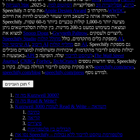
כרום
,
אפליקציית ווב
ואפליקציית
דסקטופ למק
. ב-2025,
אפל העניקה
ל-
,
WWDC
היוקרתי ב-
Apple Design Award
Speechify את פרס ה-
ותיארה אותה כ"משאב חיוני שעוזר לאנשים לחיות את חייהם."
Speechify מציעה יותר מ-1,000 קולות טבעיים ביותר מ-60 שפות,
ונמצאת בשימוש כמעט ב-200 מדינות. בין קולות הסלבריטאים ניתן
. ליוצרים ולעסקים,
Gwyneth Paltrow
ו-
Snoop Dogg
למצוא את
,
מחולל קולות AI
מספקת כלים מתקדמים, כולל
Speechify Studio
. Speechify גם מספקת
מחליף קולות AI
וגם
דיבוב AI
,
שיבוטי קול AI
יכולות טקסט לדיבור מתקדמות, איכותיות ומשתלמות למוצרים מובילים
The Wall Street
שלה. הופיעה ב-
API לטקסט לדיבור
באמצעות ה-
וגופי חדשות נוספים, Speechify
TechCrunch
,
Forbes
,
CNBC
,
Journal
,
speechify.com/news
היא ספקית טקסט לדיבור הגדולה בעולם. בקרו ב-
למידע נוסף.
speechify.com/press
ו-
speechify.com/blog
תוכן העניינים
מה זה Kurzweil 3000?
מה זה Read & Write?
Kurzweil 3000 לעומת Read & Write – השוואה
כתיבה
קריאה
פיצ'רים
הבדלים בין פלטפורמות
נסו את Speechify – פלטפורמת טקסט לדיבור ללא גבולות