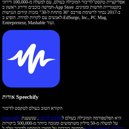
אפליקציית טקסט־לדיבור המובילה בעולם, עם למעלה מ-100,000 דירוגי
חמישה כוכבים ודירוג ראשון ב-App Store בקטגוריית חדשות ומגזינים.
ב-2017 נבחר לרשימת פורבס "30 מתחת ל-30" בזכות קידום הנגישות
לאנשים עם לקויות למידה. הופיע ב-EdSurge, Inc., PC Mag,
Entrepreneur, Mashable ועוד.
אודות Speechify
הקורא הטוב בעולם לטקסט לדיבור
היא הפלטפורמה המובילה בעולם ל
טקסט לדיבור
, שנשענת
Speechify
על למעלה מ-50 מיליון משתמשים ומגובה ביותר מ-500,000 ביקורות
הרחבת
,
Android
,
iOS
חמישה כוכבים על מוצרי הטקסט לדיבור שלה ל-