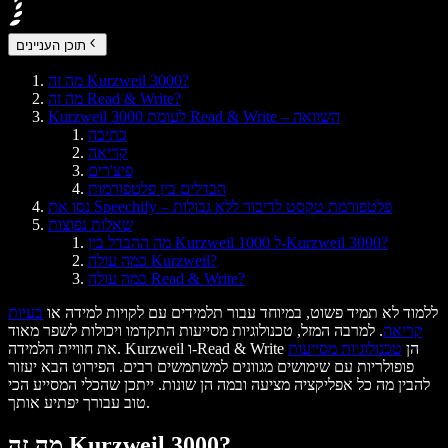
תוכן העניינים
מה זה Kurzweil 3000?
מה זה Read & Write?
Kurzweil 3000 לעומת Read & Write – השוואה
כתיבה
קריאה
פיצ'רים
הבדלים בין פלטפורמות
נסו את Speechify – פלטפורמת טקסט לדיבור ללא גבולות
שאלות נפוצות
מה ההבדל בין Kurzweil 1000 ל-Kurzweil 3000?
כמה עולה Kurzweil?
כמה עולה Read & Write?
ללמוד לא תמיד פשוט, במיוחד עבור תלמידים עם לקויות למידה או
בעיות
קריאה
. למרבה המזל, טכנולוגיות מסייעות התקדמו ויכולות לשפר מאוד
את חוויית הלמידה. Kurzweil ו-Read & Write הן
טכנולוגיות מסייעות
פופולריות עם שימושים מגוונים למשתמשים רבים. הפירוט הבא יעזור
להבין מה כל אפליקציה מציעה ובמה הן שונות. ייתכן שהכלי המסייע הכי
טוב עבורך יפתיע אותך.
מה זה Kurzweil 3000?