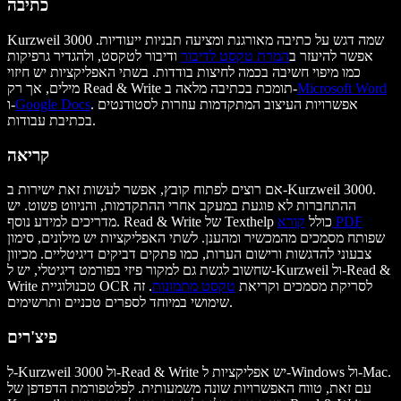
כתיבה
Kurzweil 3000 שמה דגש על כתיבה מאורגנת ומציעה תבניות ייעודיות.
אפשר להיעזר ב
המרת טקסט לדיבור
ודיבור לטקסט, ולהגדיר גרפיקות
כמו מיפוי חשיבה בכמה לחיצות בודדות. בשתי האפליקציות יש חיזוי
Microsoft Word
מילים, אך רק Read & Write תומכת בכתיבה מלאה ב-
. אפשרויות העיצוב המתקדמות עוזרות לסטודנטים
Google Docs
ו-
בכתיבת עבודות.
קריאה
אם רוצים לפתוח קובץ, אפשר לעשות זאת ישירות ב-Kurzweil 3000.
ההתחברות לא פוגעת במעקב אחרי ההתקדמות, והניווט פשוט. יש
קורא PDF
מדריכים למידע נוסף. Read & Write של Texthelp כולל
שפותח מסמכים מהמכשיר ומהענן. לשתי האפליקציות יש מילונים, סימון
צבעוני להדגשות ורישום הערות, כמו פתקים דביקים דיגיטליים. מכיוון
שחשוב לגשת גם למקור פיזי בפורמט דיגיטלי, יש ל-Kurzweil ול-Read &
Write טכנולוגיית OCR לסריקת מסמכים וקריאת
טקסט מתמונות
. זה
שימושי במיוחד לספרים טכניים ותרשימים.
פיצ'רים
ל-Kurzweil 3000 ול-Read & Write יש אפליקציות ל-Windows ול-Mac.
עם זאת, טווח האפשרויות שונה משמעותית. לפלטפורמת הדפדפן של