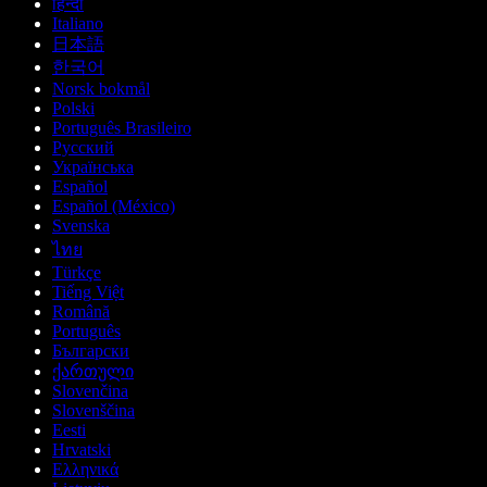
हिन्दी
Italiano
日本語
한국어
Norsk bokmål
Polski
Português Brasileiro
Русский
Українська
Español
Español (México)
Svenska
ไทย
Türkçe
Tiếng Việt
Română
Português
Български
ქართული
Slovenčina
Slovenščina
Eesti
Hrvatski
Ελληνικά