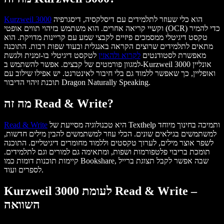
הוא כלי שעוזר לתלמידים עם דיסלקסיה, דיסגרפיה
Kurzweil 3000
וקשיי קריאה אחרים. הוא משתמש בזיהוי תווים אופטי (OCR) כדי להמיר
טקסט דיגיטלי ממסמכים פיזיים לקבצי שמע עם קריינות מדויקת. הוא
מתאים לתלמידים שרוצים הקראה באנגלית ובעוד שפות רבות. התוכנה
מאפשרת לסטודנטים
לקרוא ולהאזין
לטקסט דיגיטלי בו-זמנית ולגשת
למגוון פורמטים של קבצים. אפשר להשתמש ב-Kurzweil 3000 אונליין
ואופליין, כך שאפשר ללמוד גם בלי חיבור לאינטרנט. יש אפילו שילוב עם
תוכנת זיהוי הדיבור Dragon Naturally Speaking.
מה זה Read & Write?
היא טכנולוגיה מסייעת של Texthelp ותמיכה בחינוך מיוחד
Read & Write
למשתמשים בגילאים שונים. הכלי עוזר למשתמשים להבין מילים חדשות,
לשפר אוצר מילים, לערוך טקסטים וללמוד מחומרים דיגיטליים. התוכנה
תומכת בריבוי פלטפורמות ושפות, ומתאימה גם למורים וגם לתלמידים.
קיימות תוכנות דומות כמו Bookshare, שבה אפשר לקבל תצוגת ברייל
לספרים ועוד.
Kurzweil 3000 לעומת Read & Write –
השוואה