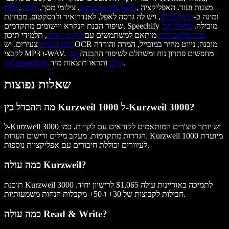
, מצגות ועוד. האפליקציה
קבצי epub
דפי אינטרנט
, צילומי מסך,
,
PDF
זמינה כ-
תוסף כרום
, ויש לה גרסה לאפל, לאנדרואיד ולדסקטופ. מבחינת
שיפור הבנת הנקרא ויישומים מתקדמים, Speechify מובילה.
מחולל קול
בינה מלאכותית
מותאם למשתמשים עם
לקות ראייה
, תלמידי תיכון
וסטודנטים
צעירים. יש OCR מובנה, ניווט מהיר במובייל, המרה והורדה
לקבצי MP3 ו-WAV. מחפשים פתרון נוח ומשתלם לשיפור ההבנה?
נסו
ותראו תוצאות מיד.
את Speechify היום
שאלות נפוצות
מה ההבדל בין Kurzweil 1000 ל-Kurzweil 3000?
ל-Kurzweil 3000 יש יותר פיצ'רים המותאמים לקוראים עם לקויות, כמו
הגדרות מתקדמות, מעקב מילים ורישום הערות. Kurzweil 1000 מיועדת
לעיוורים וכוללת חיבורים עם אפליקציות נוספות.
כמה עולה Kurzweil?
תוכנת Kurzweil 3000 לתמיכה באוריינות עולה $1,065 לרישיון יחיד.
חבילות לקבוצות של 30+ ו-50+ מקבלות הנחות משמעותיות.
כמה עולה Read & Write?