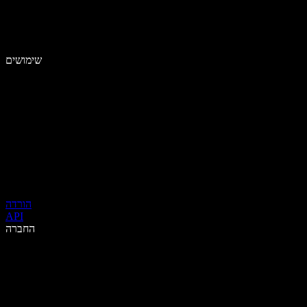
שימושים
הורדה
API
החברה