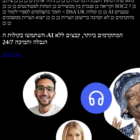
מ-10 פחות מ-10 חשבונית מרוכזת כן כן כן ניהול אדמינים כן כן כן צילום
וקריאה כן סנכרון בין מכשירים כן הנחות לסטודנטים כן כן כן SOC2 כן ?
> תומך בתצלומים לספרי לימוד כן DSA UK כן כן קולות AI טבעיים
מתקדמים כן לא תמיכה ברישום הערות כן כן כן ייצוא הערות ממסמכים
כן כן
השתמשו בקולות ה-AI המתקדמים ביותר, קבצים ללא
הגבלה ותמיכה 24/7
נסו בחינם