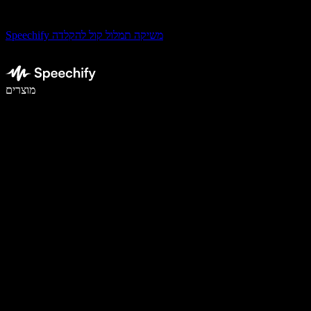
Speechify משיקה תמלול קול להקלדה
לכתוב פי 5 מהר יותר עם הכתבה קולית
מוצרים
למידע נוסף