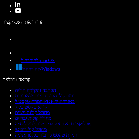
הורידו את האפליקציה
להורדה ל-macOS
להורדה ל-Windows
קריאה מומלצת
הכתבה והקלדה קולית
עוזר קולי מבוסס בינה מלאכותית
המרת טקסט ל-PDF באנדרואיד
קורא טקסט בקול
מחולל קולות נשיים
מחולל קולות גבריים
אפליקציות הקריאה המובילות לדיסלקציה
מחולל קול רובוטי
המרת טקסט לדיבור בסגנון אנימה