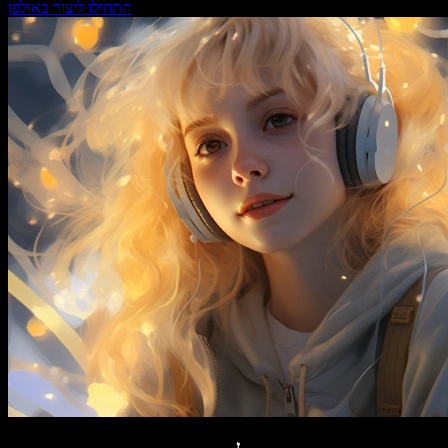
התחילו ליצור באולפן