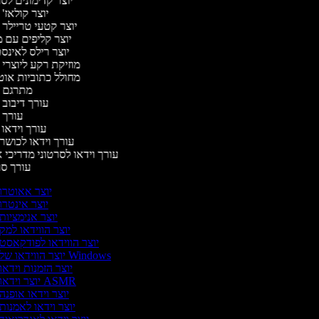
יוצר קדימונים ל
יוצר קולאז'
יוצר קטעי טריילר 
יוצר קליפים עם 
יוצר רילס לאינ
מוזיקת רקע ליוצרי 
מחולל כתוביות או
מתרגם 
עורך דיבוב 
עורך 
עורך וידאו 
עורך וידאו לכושר 
עורך וידאו לסרטוני מדריכי 
עורך ס
יוצר אאוטרו
יוצר אינטרו
יוצר אנימציות
יוצר הווידאו למק
יוצר הווידאו לפודקאסט
יוצר הווידאו של Windows
יוצר הזמנות וידאו
יוצר וידאו ASMR
יוצר וידאו אופנה
יוצר וידאו לאמנות