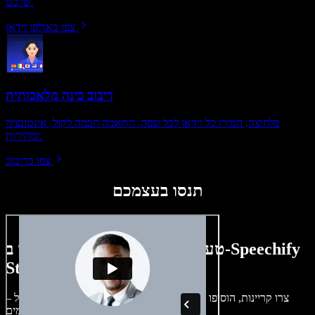
שלכם.
צפו באולפן וידאו
דיבוב בינה מלאכותית
בלחיצה, המירו כל וידאו לכל שפה. התאמה חכמה לקול, אינטונציה
ומהירות.
צפו בדיבוב
תנסו בעצמכם
טעימה קטנה ממה שתוכלו ליצור ב-Speechify
Studio.
צרו קריינות, הוסיפו תמונות ללא זכויות, אודיו, סרטונים ושיבוט קול –
לפרויקטים קוליים־חזותיים מושלמים.