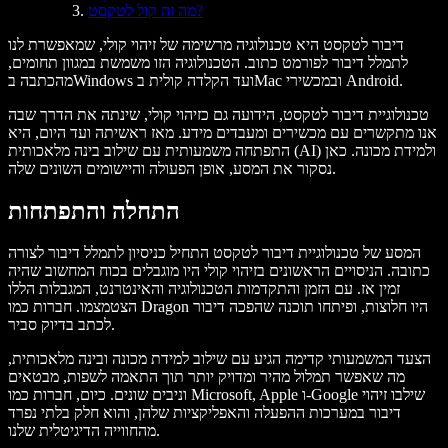
מה זה קול לטקסט?
דיבור לטקסט
היא טכנולוגיה מרשימה של
זיהוי קולי
, שמאפשרת לנו
לתמלל
דיבור לפורמט כתוב. הטכנולוגיה הזו משמשת במגוון תחומים,
.
Android
ובמכשירי
Mac
ועד
הקלדה קולית
ב
Windows
מ
הכתבה
ב
טכנולוגיית דיבור לטקסט, הידועה גם כזיהוי קולי, שינתה את הדרך שבה
אנו מתקשרים עם מכשירים ומעבדים מידע. מאז ראשיתה ועד היום, היא
התפתחה משמעותית עם שילוב בינה מלאכותית (AI) ולמידת מכונה. כאן
נסקור את המסע, אופן הפעולה והיישומים השונים שלה.
התחלה והתפתחות
המסע של טכנולוגיית דיבור לטקסט התחיל כניסיון לתמלל דיבור לצורה
כתובה. הניסויים הראשונים בזיהוי קולי היו מוגבלים בכוח המחשוב שהיה
זמין אז. עם הזמן והתקדמות הטכנולוגיה והאינטרנט, המגבלות הללו
הצטמצמו. חברות כמו Dragon היו חלוצות, ופיתחו תוכנה שהפכה דיבור
לכתב בדיוק סביר.
הצעד המשמעותי קדימה הגיע עם שילוב למידת מכונה ובינה מלאכותית,
מה שאפשר תמלול מהיר ומדויק יותר תוך התאמה לשפות, מבטאים
וניבים שונים. כיום, חברות כמו Microsoft, Apple ו-Google שילבו זיהוי
דיבור במערכות ההפעלה והאפליקציות שלהן, והוא חלק בלתי נפרד
מהחווייה הדיגיטלית שלנו.