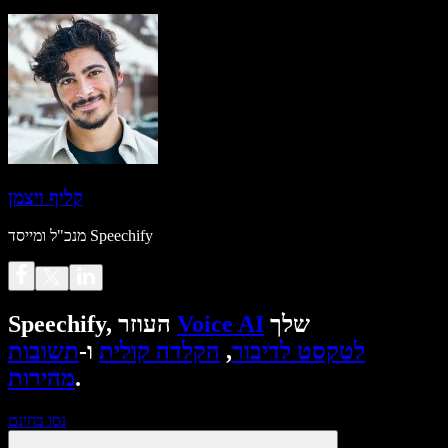
קליף ויצמן
מנכ"ל ומייסד Speechify
שלך
Voice AI
Speechify, העוזר
לטקסט לדיבור
,
הקלדה קולית
ו-
תשובות
.
מהירות
נסו בחינם