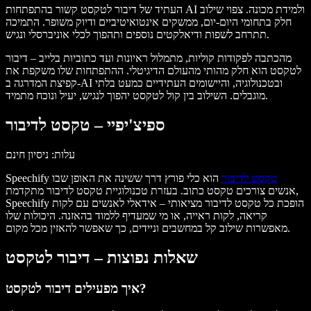
העתיד של דיבור לטקסט קשור בהתפתחות AI ולמידת מכונה. צפוי שילוב
חלק בתחומי היום-יום, ממשקים אינטואיטיביים ודיוק משופר. התמיכה
תתרחב לשפות ודיאלקטים נוספים ותהפוך לכלי אוניברסלי ונגיש.
מהכתבה לפקודות קוליות, מתמלול ראיונות ועד כתוביות בלייב – דיבור
לטקסט הוא חלק מהותי מהעולם הדיגיטלי. ההתפתחות שלו משקפת את
קפיצת המדרגה ב-AI ובטכנולוגיה, והיישומים העתידיים כמעט בלתי
מוגבלים. השילוב בין קול לטקסט יהפוך לנגיש, יעיל ונוכח מתמיד.
ספיצ'יפיי – טקסט לדיבור
עלות
: ניסיון חינם
טקסט לדיבור
הוא כלי פורץ דרך ששינה את האופן שבו
Speechify
אנשים צורכים טקסט כתוב. בעזרת טכנולוגיית טקסט לדיבור מתקדמת,
Speechify הופכת כל טקסט לדיבור מציאותי – אידאלי לאנשים עם לקות
קריאה, לקות ראייה, או מי שמעדיף ללמוד בהאזנה. היכולות שלו
מאפשרות שילוב קל במחשבים וניידים, כך שאפשר להאזין מכל מקום.
שאלות נפוצות – דיבור לטקסט
איך מפעילים דיבור לטקסט?