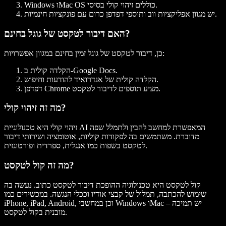
בסיסי.
OS כוללים
זיהוי קולי
Mac
ו
Windows
עם פונקציות חינמיות.
יש מגוון
אפליקציות ווב
ותוספי
דפדפן כרום
האם דיבור לטקסט של גוגל בחינם?
של גוגל זמין בחינם במגוון אפשרויות:
כן,
דיבור לטקסט
.
Docs
ב-Google
הקלדה קולית
הקלדה קולית של אנדרואיד להודעות וחיפוש.
.
מציע תוספים ל
דיבור לטקסט
Chrome
דפדפן
מה זה זיהוי קולי?
היא טכנולוגיית AI המאפשרת למחשב להבין ול
תמלל
שפה
זיהוי קולי
מדוברת. משתמשים בה ל
פקודות קוליות
,
אוטומציה
ושירותי
דיבור
.
לטקסט
בשפות כמו
אנגלית
,
ספרדית
ו
פורטוגזית
מה זה קול לטקסט?
קול לטקסט
היא טכנולוגיה ההופכת דיבור לטקסט כתוב. נעשה בה
שימוש ל
הכתבה
,
תמלול
של
קבצי אודיו
וככלי
הנגשה
. במכשירים כמו
– יש תמיכה
Mac
ו
Windows
, וכן במחשבי
Android
,
iPad
,
iPhone
מובנית בקול לטקסט.