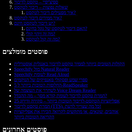
ספיצ'יפיי – טקסט לדיבור
שאלות נפוצות – דיבור לטקסט
איך מפעילים דיבור לטקסט?
איך ממירים דיבור לטקסט?
יש דיבור לטקסט חינם?
האם דיבור לטקסט של גוגל בחינם?
מה זה זיהוי קולי?
מה זה קול לטקסט?
פוסטים מומלצים
הקולות הטובים ביותר לממיר טקסט לדיבור באנגלית אוסטרלית
Speechify מול Natural Reader
Speechify לעומת Read Aloud
ספרי שמע ופסקולי פאנפיקים של הנוקמים
5 החלופות הטובות ביותר ל-ReadSpeaker
לשחרר את העוצמה של Voice Dream Reader
המרת טקסט לדיבור לעומת קורא מסך – מה ההבדל?
25 אפליקציות הטקסט‑לדיבור הטובות ביותר – סקירה ודירוג
המרת טקסט לדיבור (TTS). כל מה שצריך לדעת!
אוהבים, שונאים, או מתקשים לקרוא? הכירו את אפליקציות
הקריאה הטובות ביותר
פוסטים אחרונים