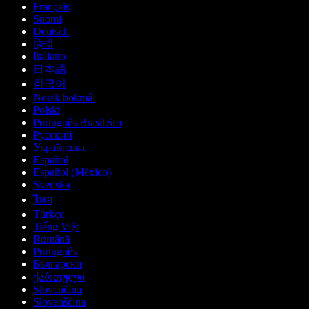
Français
Suomi
Deutsch
हिन्दी
Italiano
日本語
한국어
Norsk bokmål
Polski
Português Brasileiro
Русский
Українська
Español
Español (México)
Svenska
ไทย
Türkçe
Tiếng Việt
Română
Português
Български
ქართული
Slovenčina
Slovenščina