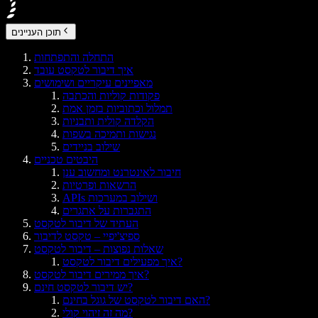
תוכן העניינים
התחלה והתפתחות
איך דיבור לטקסט עובד
מאפיינים עיקריים ושימושים
פקודות קוליות והכתבה
תמלול וכתוביות בזמן אמת
הקלדה קולית ותבניות
נגישות ותמיכה בשפות
שילוב בניידים
היבטים טכניים
חיבור לאינטרנט ומחשוב ענן
הרשאות ופרטיות
APIs ושילוב במערכות
התגברות על אתגרים
העתיד של דיבור לטקסט
ספיצ'יפיי – טקסט לדיבור
שאלות נפוצות – דיבור לטקסט
איך מפעילים דיבור לטקסט?
איך ממירים דיבור לטקסט?
יש דיבור לטקסט חינם?
האם דיבור לטקסט של גוגל בחינם?
מה זה זיהוי קולי?