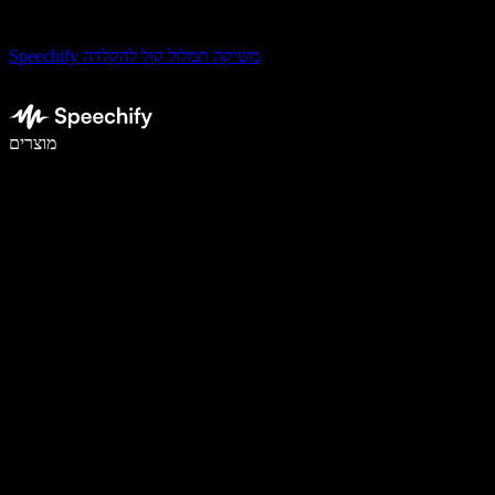
Speechify משיקה תמלול קול להקלדה
לכתוב פי 5 מהר יותר עם הכתבה קולית
מוצרים
למידע נוסף