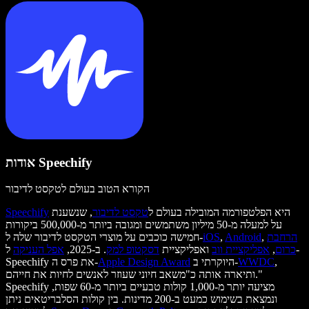
אודות Speechify
הקורא הטוב בעולם לטקסט לדיבור
היא הפלטפורמה המובילה בעולם ל
טקסט לדיבור
, שנשענת
Speechify
על למעלה מ-50 מיליון משתמשים ומגובה ביותר מ-500,000 ביקורות
הרחבת
,
Android
,
iOS
חמישה כוכבים על מוצרי הטקסט לדיבור שלה ל-
כרום
,
אפליקציית ווב
ואפליקציית
דסקטופ למק
. ב-2025,
אפל העניקה
ל-
,
WWDC
היוקרתי ב-
Apple Design Award
Speechify את פרס ה-
ותיארה אותה כ"משאב חיוני שעוזר לאנשים לחיות את חייהם."
Speechify מציעה יותר מ-1,000 קולות טבעיים ביותר מ-60 שפות,
ונמצאת בשימוש כמעט ב-200 מדינות. בין קולות הסלבריטאים ניתן