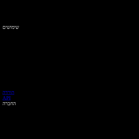
שימושים
הורדה
API
החברה