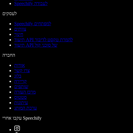
Speechify לעבודה
לעסקים
Speechify למפתחים
צוותים
חינוך
תיעוד API להמרת טקסט לדיבור
תיעוד API של סוכני קול
החברה
אודות
צרו קשר
בלוג
קריירה
שותפים
מרכז העזרה
סטטוס
עיתונות
ערכת המותג
עקבו אחרי Speechify