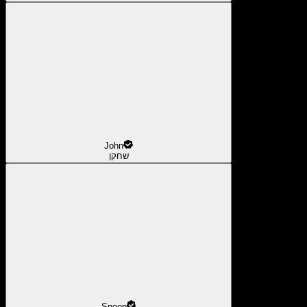
John
שחקן
Snoop