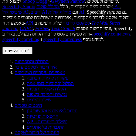
. ליוצרים ולעסקים,
Gwyneth Paltrow
ו-
Snoop Dogg
למצוא את
,
מחולל קולות AI
מספקת כלים מתקדמים, כולל
Speechify Studio
. Speechify גם מספקת
מחליף קולות AI
וגם
דיבוב AI
,
שיבוטי קול AI
יכולות טקסט לדיבור מתקדמות, איכותיות ומשתלמות למוצרים מובילים
The Wall Street
שלה. הופיעה ב-
API לטקסט לדיבור
באמצעות ה-
וגופי חדשות נוספים, Speechify
TechCrunch
,
Forbes
,
CNBC
,
Journal
,
speechify.com/news
היא ספקית טקסט לדיבור הגדולה בעולם. בקרו ב-
למידע נוסף.
speechify.com/press
ו-
speechify.com/blog
תוכן העניינים
התחלה והתפתחות
איך דיבור לטקסט עובד
מאפיינים עיקריים ושימושים
פקודות קוליות והכתבה
תמלול וכתוביות בזמן אמת
הקלדה קולית ותבניות
נגישות ותמיכה בשפות
שילוב בניידים
היבטים טכניים
חיבור לאינטרנט ומחשוב ענן
הרשאות ופרטיות
APIs ושילוב במערכות
התגברות על אתגרים
העתיד של דיבור לטקסט