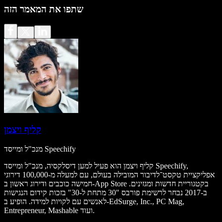
שתפו את המאמר הזה
קליף ויצמן
מנכ"ל ומייסד Speechify
קליף ויצמן הוא פעיל למען דיסלקסיה, מנכ"ל ומייסד Speechify,
אפליקציית טקסט־לדיבור המובילה בעולם, עם למעלה מ-100,000 דירוגי
חמישה כוכבים ודירוג ראשון ב-App Store בקטגוריית חדשות ומגזינים.
ב-2017 נבחר לרשימת פורבס "30 מתחת ל-30" בזכות קידום הנגישות
לאנשים עם לקויות למידה. הופיע ב-EdSurge, Inc., PC Mag,
Entrepreneur, Mashable ועוד.