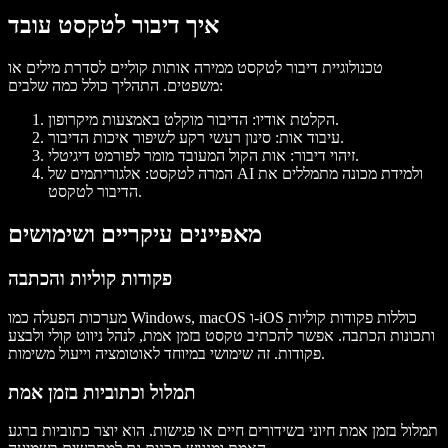
איך דיבור לטקסט עובד
טכנולוגיית דיבור לטקסט ממירה אותות קוליים לסדרת מילים או
משפטים. התהליך כולל כמה שלבים:
: הדיבור מוקלט באמצעות מיקרופון.
הקלטת אודיו
: סינון רעשי רקע לשיפור איכות הדיבור.
עיבוד אות
: אות הקול המעובד מומר לפורמט דיגיטלי.
זיהוי דיבור
המרה לטקסט
: אלגוריתמים של AI ולמידת מכונה מתמללים את
הדיבור לטקסט.
מאפיינים עיקריים ושימושים
פקודות קוליות והכתבה
מערכות הפעלה כמו Windows, macOS ו-iOS כוללות פקודות קוליות
ותכונות הכתבה. אפשר להכתיב טקסט בזמן אמת, לנהל ניווט קולי ולבצע
פקודות. זה שימושי במיוחד לאוטומציה וייעול משימות.
תמלול וכתוביות בזמן אמת
תמלול בזמן אמת חיוני בשידורים חיים או פגישות. הוא יוצר כתוביות ברגע