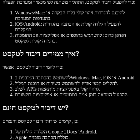
:
כדי
להפעיל דיבור לטקסט
, התהליך משתנה לפי מכשיר ו
מערכת הפעלה
: להיכנס להגדרות
זיהוי קולי
בלוח הבקרה או
Windows/Mac
בהעדפות המערכת.
: להפעיל
הקלדה קולית
או
הכתבה
בהגדרות
iOS/Android
המקלדת.
דפדפן כרום
: להשתמש בתוספים או
אפליקציות ווב
התומכות
.
ב
המרה קולית לטקסט
איך ממירים דיבור לטקסט?
, אפשר:
כדי
להמיר דיבור לטקסט
.
Android
או
iOS
,
Mac
,
Windows
להשתמש ב
הכתבה
המובנית ב
.
להקליט
קבצי אודיו
ולהשתמש בשירות או תוכנת
תמלול
באפליקציות מותאמות.
APIs לזיהוי קולי
לשלב
או אפליקציות תקשורת.
להפעיל
המראה בזמן אמת
ב
מסמכים
יש דיבור לטקסט חינם?
חינמיים:
כן, קיימים שירותי
דיבור לטקסט
.
Android
ו
Docs
ב
הקלדה קולית של Google
מובנית.
כוללת
הכתבה
Apple