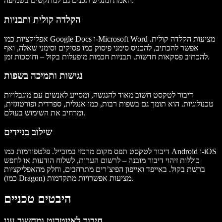
האמת ומנגיש תכנים גם למתקשים בשמיעה.
הקלדה קולית ותבניות
אפליקציות כמו Google Docs ו-Microsoft Word מציעות הקלדה קולית.
אפשר להכתיב, להכניס סימני פיסוק כמו פסיקים וסימני שאלה, ואף
להכתיב פסקאות חדשות. תבניות חכמות מופעלות בקול – וחוסכות זמן.
נגישות ותמיכה בשפות
דיבור לטקסט חשוב מאוד להנגשה, ומסייע לאנשים עם מוגבלויות
טכנולוגיות. הוא תומך גם בשפות רבות, כמו אנגלית, ספרדית ופורטוגזית,
ומרחיב את השימוש בעולם.
שילוב בניידים
דיבור לטקסט תפס מקום מרכזי במובייל. פלטפורמות כמו Android ו-iOS
כוללות זיהוי דיבור מובנה – לרשום הערות, לשלוח הודעות או לחפש
ברשת בקול. באייפד ואייפון הפיצ’רים מתרחבים, וחלק מהאפליקציות
(כמו Dragon) מציעות אפשרויות מתקדמות.
היבטים טכניים
חיבור לאינטרנט ומחשוב ענן