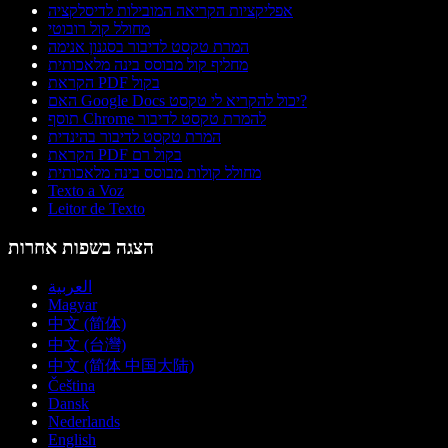
אפליקציות הקריאה המובילות לדיסלקציה
מחולל קול רובוטי
המרת טקסט לדיבור בסגנון אנימה
מחליף קול מבוסס בינה מלאכותית
הקראת PDF בקול
האם Google Docs יכול להקריא לי טקסט?
תוסף Chrome להמרת טקסט לדיבור
המרת טקסט לדיבור בהינדית
הקראת PDF בקול רם
מחולל קולות מבוסס בינה מלאכותית
Texto a Voz
Leitor de Texto
הצגה בשפות אחרות
العربية
Magyar
中文 (简体)
中文 (台灣)
中文 (简体 中国大陆)
Čeština
Dansk
Nederlands
English