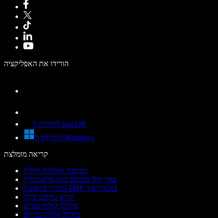
הורידו את האפליקציה
להורדה ל-macOS
להורדה ל-Windows
קריאה מומלצת
הכתבה והקלדה קולית
עוזר קולי מבוסס בינה מלאכותית
המרת טקסט ל-PDF באנדרואיד
קורא טקסט בקול
מחולל קולות נשיים
מחולל קולות גבריים