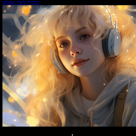
התחילו ליצור באולפן