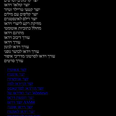
יוצר קדימונים לסרטים
יוצר קולאז' וידאו
יוצר קטעי טריילר וטיזר
יוצר קליפים עם מילים
יוצר רילס לאינסטגרם
מוזיקת רקע ליוצרי וידאו
מחולל כתוביות אוטומטי
מתרגם וידאו
עורך דיבוב וידאו
עורך וידאו
עורך וידאו לגינון
עורך וידאו לכושר גופני
עורך וידאו לסרטוני מדריכי איפור
עורך סרטים
יוצר אאוטרו
יוצר אינטרו
יוצר אנימציות
יוצר הווידאו למק
יוצר הווידאו לפודקאסט
יוצר הווידאו של Windows
יוצר הזמנות וידאו
יוצר וידאו ASMR
יוצר וידאו אופנה
יוצר וידאו לאמנות