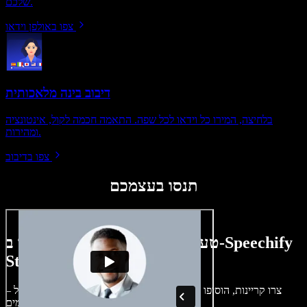
שלכם.
צפו באולפן וידאו
דיבוב בינה מלאכותית
בלחיצה, המירו כל וידאו לכל שפה. התאמה חכמה לקול, אינטונציה
ומהירות.
צפו בדיבוב
תנסו בעצמכם
טעימה קטנה ממה שתוכלו ליצור ב-Speechify
Studio.
צרו קריינות, הוסיפו תמונות ללא זכויות, אודיו, סרטונים ושיבוט קול –
לפרויקטים קוליים־חזותיים מושלמים.