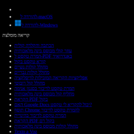
להורדה ל-macOS
להורדה ל-Windows
קריאה מומלצת
הכתבה והקלדה קולית
עוזר קולי מבוסס בינה מלאכותית
המרת טקסט ל-PDF באנדרואיד
קורא טקסט בקול
מחולל קולות נשיים
מחולל קולות גבריים
אפליקציות הקריאה המובילות לדיסלקציה
מחולל קול רובוטי
המרת טקסט לדיבור בסגנון אנימה
מחליף קול מבוסס בינה מלאכותית
הקראת PDF בקול
האם Google Docs יכול להקריא לי טקסט?
תוסף Chrome להמרת טקסט לדיבור
המרת טקסט לדיבור בהינדית
הקראת PDF בקול רם
מחולל קולות מבוסס בינה מלאכותית
Texto a Voz