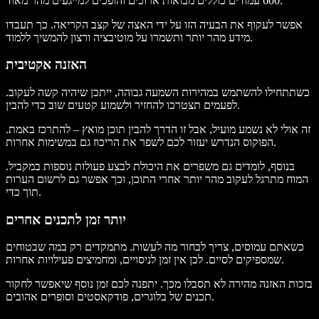
600 עמודים כוללים מבואות ארוכים והופכים למייגעים מהר מאוד.
אפשר לעקוף את הבעיה הזו על ידי האצה של קצב הקריאה. כך תעבדו
מידע מהר יותר ותשמרו על מוטיבציה ורצון להמשיך ללמוד.
האזנה אקטיבית
כשתתחילו להשתמש במהירות השמעה גבוהה, ייתכן שיהיה קשה לעקוב.
לפעמים תצטרכו להחזיר ולשמוע קטעים שוב כדי להבין.
זה אולי לא נשמע מועיל, אבל זו הדרך להבין תוכן מואץ – להתרכז באמת.
הפוקוס הנדרש יעזור לכם לשפר את הריכוז גם במשימות אחרות.
בנוסף, לומדים גם משפרים את היכולת לבצע פעולות נוספות במקביל.
המוח מתרגל לעקוב מהר יותר אחרי התוכן, וכך אפשר גם לרשום הערות
תוך כדי.
יותר זמן לתכנים אחרים
כשאתם עמוסים, צריך לבחור מה לעשות. מתמקדים רק במה שבטוחים
שמספיקים לסיים. לכן אין זמן לניסויים, ומחמיצים פעילויות אחרות.
בזכות האזנה מהירה לא תסבלו מכך. יתפנה לכם זמן נוסף שיאפשר לחקור
תכנים של בלוגרים, פודקאסטים וסופרים אהובים.