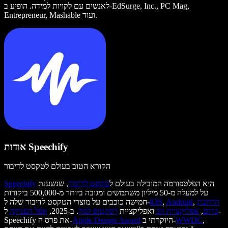
לאנשים עם לקויות למידה. הופיע ב-EdSurge, Inc., PC Mag,
Entrepreneur, Mashable ועוד.
אודות Speechify
הקורא הטוב בעולם לטקסט לדיבור
היא הפלטפורמה המובילה בעולם ל
טקסט לדיבור
, שנשענת
Speechify
על למעלה מ-50 מיליון משתמשים ומגובה ביותר מ-500,000 ביקורות
הרחבת
,
Android
,
iOS
חמישה כוכבים על מוצרי הטקסט לדיבור שלה ל-
כרום
,
אפליקציית ווב
ואפליקציית
דסקטופ למק
. ב-2025,
אפל העניקה
ל-
,
WWDC
היוקרתי ב-
Apple Design Award
Speechify את פרס ה-