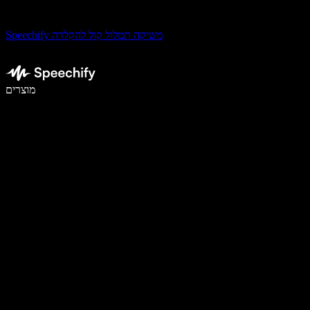
Speechify משיקה תמלול קול להקלדה
לכתוב פי 5 מהר יותר עם הכתבה קולית
מוצרים
למידע נוסף