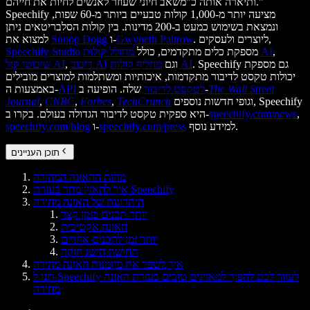
ותיארה אותה כ"משאב חיוני שעוזר לאנשים לחיות את חייהם."
Speechify מציעה יותר מ-1,000 קולות טבעיים ביותר מ-60 שפות,
ונמצאת בשימוש כמעט ב-200 מדינות. בין קולות הסלבריטאים ניתן
. ליוצרים ולעסקים,
Gwyneth Paltrow
ו-
Snoop Dogg
למצוא את
,
מחולל קולות AI
מספקת כלים מתקדמים, כולל
Speechify Studio
. Speechify גם מספקת
מחליף קולות AI
וגם
דיבוב AI
,
שיבוטי קול AI
יכולות טקסט לדיבור מתקדמות, איכותיות ומשתלמות למוצרים מובילים
The Wall Street
שלה. הופיעה ב-
API לטקסט לדיבור
באמצעות ה-
וגופי חדשות נוספים, Speechify
TechCrunch
,
Forbes
,
CNBC
,
Journal
,
speechify.com/news
היא ספקית טקסט לדיבור הגדולה בעולם. בקרו ב-
למידע נוסף.
speechify.com/press
ו-
speechify.com/blog
תוכן העניינים
מהות ההאזנה המהירה
איך להאזין מהר בעזרת Speechify
היתרונות של האזנה מהירה
יותר תכנים בזמן קצר
האזנה אקטיבית
יותר זמן לתכנים אחרים
תחושת הישג חזקה
איך לשפר את מיומנות האזנה מהירה
תנו ל-Speechify לעזור לכם להפוך למאזינים טובים בעזרת האזנה
מהירה