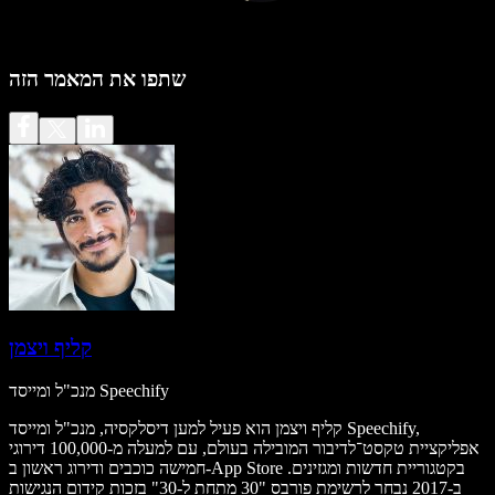
שתפו את המאמר הזה
קליף ויצמן
מנכ"ל ומייסד Speechify
קליף ויצמן הוא פעיל למען דיסלקסיה, מנכ"ל ומייסד Speechify,
אפליקציית טקסט־לדיבור המובילה בעולם, עם למעלה מ-100,000 דירוגי
חמישה כוכבים ודירוג ראשון ב-App Store בקטגוריית חדשות ומגזינים.
ב-2017 נבחר לרשימת פורבס "30 מתחת ל-30" בזכות קידום הנגישות