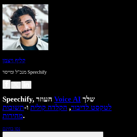
קליף ויצמן
מנכ"ל ומייסד Speechify
שלך
Voice AI
Speechify, העוזר
לטקסט לדיבור
,
הקלדה קולית
ו-
תשובות
.
מהירות
נסו בחינם