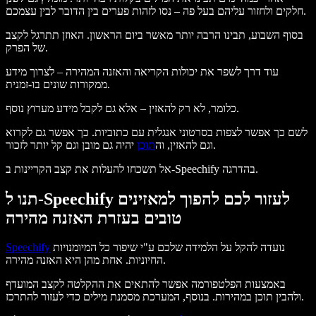
חלקים ולחזור עליהם בעל פה – נסו לזהות פערים בין הדובר לבין עצמכם.
בסוף השבוע, תבינו הרבה יותר מאשר ביום הראשון. האוזן תתרגל לקצב
של הפרק.
עוד דרך לשפר את יכולות הקריאה והאזנה המהירה – לצרוך מידע
ממקורות שונים בו-זמנית.
כלומר, לא רק להאזין – אלא גם לקבל מידע מערוץ נוסף.
לשם כך אפשר לצפות בסרטוני אנגלית עם כתוביות. כך אפשר גם לקרוא
יהיה גם מובן וגם קל יותר לזכור.
וגם להאזין, וה
תוכן
אל תשכחו להעלות את קצב הקריינות ב-Speechify בהדרגה.
תנו ל-Speechify לעזור לכם להפוך למאזינים
טובים בעזרת האזנה מהירה
נועדה להקל על הלמידה שלכם ע"י שיפור כל המיומנויות
Speechify
החיוניות. אחת מהן היא האזנה מהירה.
באמצעות הפלטפורמה אפשר להתאים את ההקלטה לקצב המועדף
ולהבין תוכן במהירות. בנוסף, המערכת מסמנת מילים כדי לעזור להתרכז.