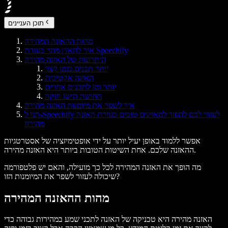
תוכן העניינים
מהות ההאזנה המהירה
איך להאזין מהר בעזרת Speechify
היתרונות של האזנה מהירה
יותר תכנים בזמן קצר
האזנה אקטיבית
יותר זמן לתכנים אחרים
תחושת הישג חזקה
איך לשפר את מיומנות האזנה מהירה
תנו ל-Speechify לעזור לכם להפוך למאזינים טובים בעזרת האזנה
מהירה
אפשר ללמוד באופן יעיל יותר על ידי אופטימיזציה של אסטרטגיות
ההאזנה שלכם. אחת השיטות הטובות ביותר היא האזנה מהירה.
מה הופך את האזנה המהירה לכל כך מועילה, והאם יש פלטפורמה
שיכולה לעזור לשפר את המיומנות הזו?
מהות ההאזנה המהירה
האזנה מהירה היא טכניקה של האזנה לתכני שמע במהירות גבוהה כדי