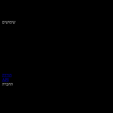
שימושים
הורדה
API
החברה