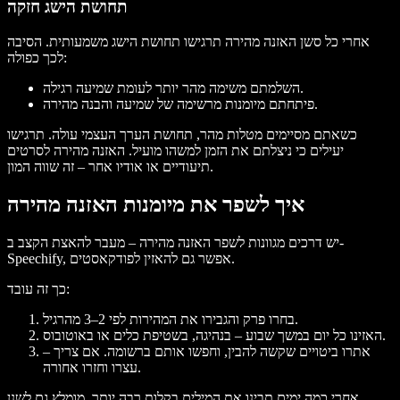
תחושת הישג חזקה
אחרי כל סשן האזנה מהירה תרגישו תחושת הישג משמעותית. הסיבה
לכך כפולה:
השלמתם משימה מהר יותר לעומת שמיעה רגילה.
פיתחתם מיומנות מרשימה של שמיעה והבנה מהירה.
כשאתם מסיימים מטלות מהר, תחושת הערך העצמי עולה. תרגישו
יעילים כי ניצלתם את הזמן למשהו מועיל. האזנה מהירה לסרטים
תיעודיים או אודיו אחר – זה שווה המון.
איך לשפר את מיומנות האזנה מהירה
יש דרכים מגוונות לשפר האזנה מהירה – מעבר להאצת הקצב ב-
Speechify, אפשר גם להאזין לפודקאסטים.
כך זה עובד:
בחרו פרק והגבירו את המהירות לפי 2–3 מהרגיל.
האזינו כל יום במשך שבוע – בנהיגה, בשטיפת כלים או באוטובוס.
אתרו ביטויים שקשה להבין, וחפשו אותם ברשומה. אם צריך –
עצרו וחזרו אחורה.
אחרי כמה ימים תבינו את המילים בקלות רבה יותר. מומלץ גם לשנן