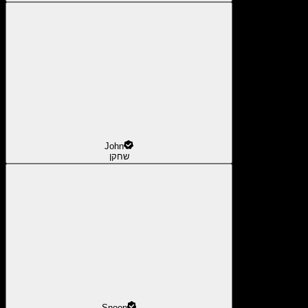
John
שחקן
Snoop