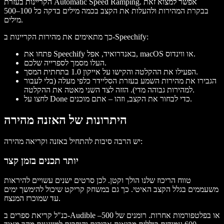
הקריינות בעזרת Automatic Speed Ramping. אפשר למצוא זאת
בבקרת המהירות ולהעלות את הקצב בכמה מילים בדקה כל 100–500
מילים.
כך מתאימים את מהירות הקריינות ב-Speechify:
פתחו את Speechify באנדרואיד, אפל, macOS או ווינדוס.
העלו מסמך לספרייה שלכם.
הפעילו את ההקלטה והקישו על אייקון 1.0 בתחתית המסך.
הגבירו את מהירות השמע בעזרת הסליידר כלפי מעלה (בלי לעבור
למהירות גבוהה מדי). הזזה לצד השני מאטה את ההקלטה.
לחצו על Done כדי לבחור את הקצב, וזהו – אתם מוכנים.
היתרונות של האזנה מהירה
יש הרבה סיבות להתחיל באזנה וקריאה מהירה:
יותר תכנים בזמן קצר
טווח הריכוז שלנו הולך וקטן. לכן סרטים ישנים עשויים להיראות
משעממים בגלל הקצב האיטי. כך גם במשחק קריקט שיכול להימשך ימים
עד שמוכרז המנצח.
כנ"ל קריאת ספרים ב-Audible או בפלטפורמות אחרות. רומנים של 500–