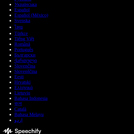
Українська
Español
Español (México)
Svenska
ไทย
Türkçe
Tiếng Việt
Română
Português
Български
ქართული
Slovenčina
Slovenščina
Eesti
Hrvatski
Ελληνικά
Lietuvių
Bahasa Indonesia
বাংলা
Català
Bahasa Melayu
اردو