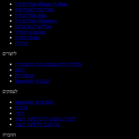
אפליקציה ל-iPhone ול-iPad
אפליקציה לאנדרואיד
אפליקציה ל-Mac
אפליקציה ל-Windows
אפליקציית אינטרנט
תוסף ל-Chrome
תוסף ל-Edge
הורדות
ליוצרים
מחולל קולות מבוסס בינה מלאכותית
דיבוב
שכפול קול
Speechify לעבודה
לעסקים
Speechify למפתחים
צוותים
חינוך
תיעוד API להמרת טקסט לדיבור
תיעוד API של סוכני קול
החברה