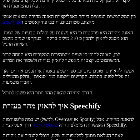
לקצר את זמן קליטת המידע. כל מי שמאזין הרבה אבל קצוב בזמן יפיק
תועלת מהמיומנות הזו.
בין המשתמשים הנפוצים ביותר באפליקציות האזנה מהירה נמצאים אנשי
.
מקצוע, סטודנטים, חובבי פודקאסטים ו
ספרי שמע
האזנה מהירה היא פרקטית כי היא נשענת על יכולות טבעיות של המוח.
הוא מסוגל להאזין ולהבין כ-210 מילים בדקה – בערך פי שניים מקצב
השיחה הרגיל.
לכן, האזנה לתוכן פי שניים מהמהירות המקורית היא הנוחה לרוב
המשתמשים. קצב זה מאפשר להאזין בנוחות ולשמור את המידע.
אפשר להאיץ סרטונים ביוטיוב, ספרי שמע באמזון או תכנים אחרים, אך
זה עלול לפגוע בהבנה. הקריינים יישמעו כמו "סנאים", וחלק מהמילים
יאבדו משמעות.
הדרך היחידה להאזין מהר יותר היא פשוט לתרגל.
איך להאזין מהר בעזרת Speechify
יש כמה פלטפורמות (למשל, Overcast או Spotify) להאזנה מהירה. אבל
דרך אפליקציית Speechify.
האפשרות המומלצת היא
טקסט לדיבור
לאחר העלאת מסמך לפלטפורמה שלנו, תוכלו להגביר את מהירות