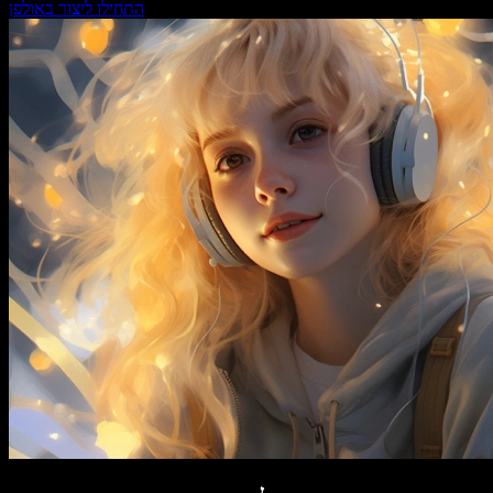
התחילו ליצור באולפן