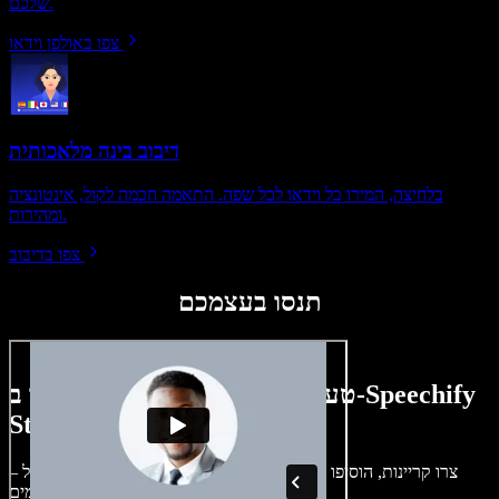
שלכם.
צפו באולפן וידאו
דיבוב בינה מלאכותית
בלחיצה, המירו כל וידאו לכל שפה. התאמה חכמה לקול, אינטונציה
ומהירות.
צפו בדיבוב
תנסו בעצמכם
טעימה קטנה ממה שתוכלו ליצור ב-Speechify
Studio.
צרו קריינות, הוסיפו תמונות ללא זכויות, אודיו, סרטונים ושיבוט קול –
לפרויקטים קוליים־חזותיים מושלמים.