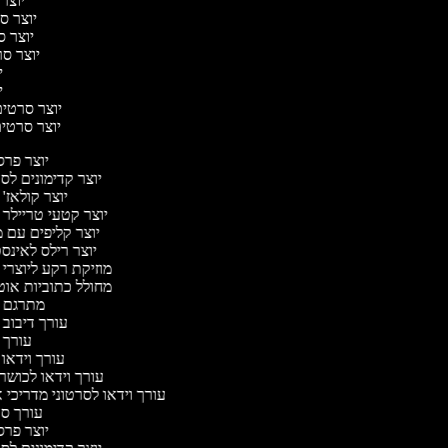
יוצר 
יוצר סר
יוצר סר
יוצר סרט
יו
יו
יוצר סרטים 
יוצר סרטים 
יוצר פר
יוצר קדימונים ל
יוצר קולאז'
יוצר קטעי טריילר 
יוצר קליפים עם 
יוצר רילס לאינ
מוזיקת רקע ליוצרי 
מחולל כתוביות או
מתרגם 
עורך דיבוב 
עורך 
עורך וידאו 
עורך וידאו לכושר 
עורך וידאו לסרטוני מדריכי 
עורך ס
יוצר פר