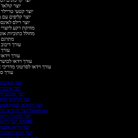
יוצר קדימונים ל
יוצר קולאז'
יוצר קטעי טריילר 
יוצר קליפים עם 
יוצר רילס לאינ
מוזיקת רקע ליוצרי 
מחולל כתוביות או
מתרגם 
עורך דיבוב 
עורך 
עורך וידאו 
עורך וידאו לכושר 
עורך וידאו לסרטוני מדריכי 
עורך ס
יוצר אאוטרו
יוצר אינטרו
יוצר אנימציות
יוצר הווידאו למק
יוצר הווידאו לפודקאסט
יוצר הווידאו של Windows
יוצר הזמנות וידאו
יוצר וידאו ASMR
יוצר וידאו אופנה
יוצר וידאו לאמנות