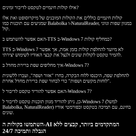
אילו קולות חינמיים לטקסט לדיבור זמינים?
קולות חינמיים כוללים את הקולות המובנים של מיקרוסופט ואת אלו
שמגיעים עם תוכנות כמו Balabolka ו-NaturalReader, במגוון שפות וגווני
קול.
האם אפשר להשתמש ב-TTS ב-Windows 7 כמחליף קולות?
TTS ב-Windows 7 לא מיועד להחלפת קולות בזמן אמת, אך אפשר
להמיר טקסט לקולות שונים ולנצל את קבצי האודיו לשימוש יצירתי.
איך מחליפים שפת ברירת מחדל ב-Windows 7?
להחלפת שפה, היכנסו ללוח הבקרה, בחרו "אזור ושפה", ועברו ללשונית
"לוחות מקשים ושפות" כדי לבחור שפת ברירת מחדל אחרת.
האם אפשר להוריד טקסט לדיבור ל-Windows 7?
כן, ניתן להוריד מגוון תוכנות טקסט לדיבור ל-Windows 7 (למשל
Balabolka, NaturalReader) בחינם, עם תמיכה בטקסט ובפורמטי אודיו
שונים.
השתמשו בקולות ה-AI המתקדמים ביותר, קבצים ללא
הגבלה ותמיכה 24/7