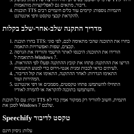
דיבור, מתאים גם לאפליקציות מותאמות.
תוכנות TTS חינמיות נוספות
: קיימים עוד כלים חינמיים רבים
להקראת קבצי טקסט ודפי אינטרנט.
מדריך התקנה שלב-אחר-שלב בקלות
: בחרו את התוכנה שהכי מתאימה לכם, לפי סוגי
בחרו תוכנת TTS
קבצים, שפות ואפשרויות התאמה.
הורידו את התוכנה
: היכנסו לאתר הרשמי והורידו את הגרסה
התואמת ל-Windows 7.
הריצו את ההתקנה
: פתחו את קובץ ההתקנה ופעלו לפי ההוראות.
לעיתים כדאי לכבות זמנית אנטי-וירוס כדי למנוע התנגשות.
התאימו הגדרות
: לאחר ההתקנה, התאימו את קול הדיבור,
המהירות ועוד.
התחילו להשתמש
: פתחו טקסטים, מסמכים או דפי אינטרנט
והשתמשו בתוכנה להקראה או להמרה לאודיו.
זכרו: עם כל תוכנת TTS חינמית, חשוב להוריד רק ממקור אמין כדי לא
לסכן את Windows 7 שלכם.
Speechify טקסט לדיבור
עלות
: ניסיון חינם