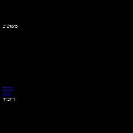
שימושים
הורדה
API
החברה