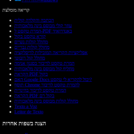
קריאה מומלצת
הכתבה והקלדה קולית
עוזר קולי מבוסס בינה מלאכותית
המרת טקסט ל-PDF באנדרואיד
קורא טקסט בקול
מחולל קולות נשיים
מחולל קולות גבריים
אפליקציות הקריאה המובילות לדיסלקציה
מחולל קול רובוטי
המרת טקסט לדיבור בסגנון אנימה
מחליף קול מבוסס בינה מלאכותית
הקראת PDF בקול
האם Google Docs יכול להקריא לי טקסט?
תוסף Chrome להמרת טקסט לדיבור
המרת טקסט לדיבור בהינדית
הקראת PDF בקול רם
מחולל קולות מבוסס בינה מלאכותית
Texto a Voz
Leitor de Texto
הצגה בשפות אחרות