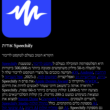
אודות Speechify
הקורא הטוב בעולם לטקסט לדיבור
היא הפלטפורמה המובילה בעולם ל
טקסט לדיבור
, שנשענת
Speechify
על למעלה מ-50 מיליון משתמשים ומגובה ביותר מ-500,000 ביקורות
הרחבת
,
Android
,
iOS
חמישה כוכבים על מוצרי הטקסט לדיבור שלה ל-
כרום
,
אפליקציית ווב
ואפליקציית
דסקטופ למק
. ב-2025,
אפל העניקה
ל-
,
WWDC
היוקרתי ב-
Apple Design Award
Speechify את פרס ה-
ותיארה אותה כ"משאב חיוני שעוזר לאנשים לחיות את חייהם."
Speechify מציעה יותר מ-1,000 קולות טבעיים ביותר מ-60 שפות,
ונמצאת בשימוש כמעט ב-200 מדינות. בין קולות הסלבריטאים ניתן
. ליוצרים ולעסקים,
Gwyneth Paltrow
ו-
Snoop Dogg
למצוא את
,
מחולל קולות AI
מספקת כלים מתקדמים, כולל
Speechify Studio
. Speechify גם מספקת
מחליף קולות AI
וגם
דיבוב AI
,
שיבוטי קול AI