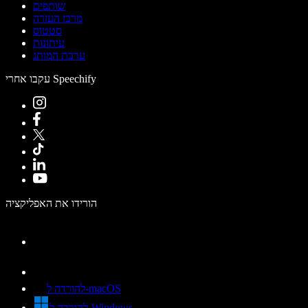
שותפים
מרכז העזרה
סטטוס
עיתונות
ערכת המותג
עקבו אחרי Speechify
הורידו את האפליקציה
להורדה ל-macOS
להורדה ל-Windows