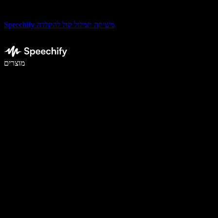
Speechify משיקה תמלול קול להקלדה
לכתוב פי 5 מהר יותר עם הכתבה קולית
מוצרים
למידע נוסף