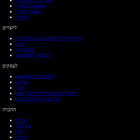
אפליקציית אינטרנט
תוסף ל-Chrome
תוסף ל-Edge
הורדות
ליוצרים
מחולל קולות מבוסס בינה מלאכותית
דיבוב
שכפול קול
Speechify לעבודה
לעסקים
Speechify למפתחים
צוותים
חינוך
תיעוד API להמרת טקסט לדיבור
תיעוד API של סוכני קול
החברה
אודות
צרו קשר
בלוג
קריירה