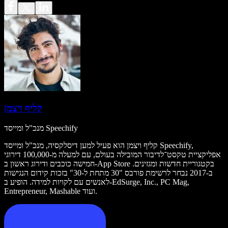
קליף ויצמן
מנכ"ל ומייסד Speechify
קליף ויצמן הוא פעיל למען דיסלקסיה, מנכ"ל ומייסד Speechify,
אפליקציית טקסט־לדיבור המובילה בעולם, עם למעלה מ-100,000 דירוגי
חמישה כוכבים ודירוג ראשון ב-App Store בקטגוריית חדשות ומגזינים.
ב-2017 נבחר לרשימת פורבס "30 מתחת ל-30" בזכות קידום הנגישות
לאנשים עם לקויות למידה. הופיע ב-EdSurge, Inc., PC Mag,
Entrepreneur, Mashable ועוד.