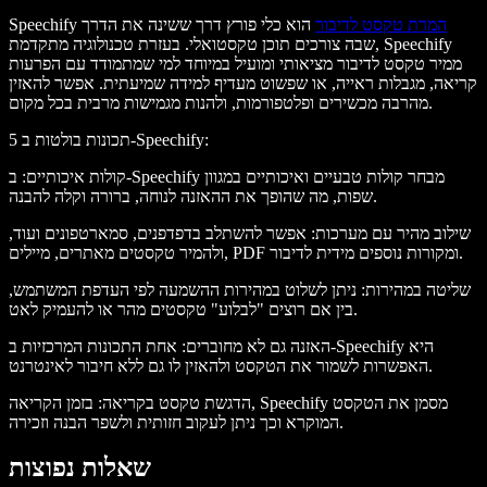
המרת טקסט לדיבור
הוא כלי פורץ דרך ששינה את הדרך
Speechify
שבה צורכים תוכן טקסטואלי. בעזרת טכנולוגיה מתקדמת, Speechify
ממיר טקסט לדיבור מציאותי ומועיל במיוחד למי שמתמודד עם הפרעות
קריאה, מגבלות ראייה, או שפשוט מעדיף למידה שמיעתית. אפשר להאזין
מהרבה מכשירים ופלטפורמות, ולהנות מגמישות מרבית בכל מקום.
:
5 תכונות בולטות ב-Speechify
קולות איכותיים
: ב-Speechify מבחר קולות טבעיים ואיכותיים במגוון
שפות, מה שהופך את ההאזנה לנוחה, ברורה וקלה להבנה.
שילוב מהיר עם מערכות
: אפשר להשתלב בדפדפנים, סמארטפונים ועוד,
ולהמיר טקסטים מאתרים, מיילים, PDF ומקורות נוספים מידית לדיבור.
שליטה במהירות
: ניתן לשלוט במהירות ההשמעה לפי העדפת המשתמש,
בין אם רוצים "לבלוע" טקסטים מהר או להעמיק לאט.
האזנה גם לא מחוברים
: אחת התכונות המרכזיות ב-Speechify היא
האפשרות לשמור את הטקסט ולהאזין לו גם ללא חיבור לאינטרנט.
הדגשת טקסט בקריאה
: בזמן הקריאה, Speechify מסמן את הטקסט
המוקרא וכך ניתן לעקוב חזותית ולשפר הבנה וזכירה.
שאלות נפוצות