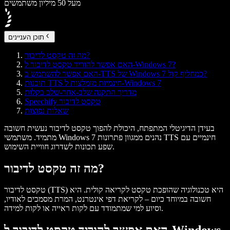
מעל 50 מיליון משתמשים
תוכן העניינים
מה זה טקסט לדיבור?
האם אפשר להוריד טקסט לדיבור ל-Windows 7?
האם אפשר להשתמש ב-TTS של Windows 7 כמחליף קול?
תוכנות TTS חינמיות מומלצות ל-Windows 7
מדריך התקנה שלב-אחר-שלב בקלות
Speechify טקסט לדיבור
שאלות נפוצות
בעידן הדיגיטלי המתפתח, היכולת להפוך טקסט לדיבור נעשית חשובה
מתמיד. משתמשי Windows 7 נהנים ממגוון פתרונות TTS חינמיים עם
שפע תכונות לשדרוג חוויית השימוש.
מה זה טקסט לדיבור?
טקסט לדיבור (TTS) היא טכנולוגיה שהופכת טקסט לקריאה קולית. היא
חשובה במיוחד כיום – לקריאת דפי אינטרנט, המרת מסמכים לאודיו,
וסיוע למי שמתמודד עם לקות ראייה או לקות למידה.