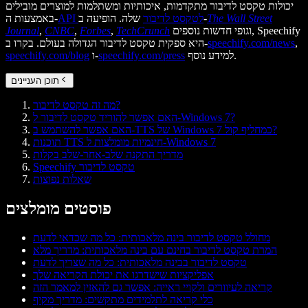
יכולות טקסט לדיבור מתקדמות, איכותיות ומשתלמות למוצרים מובילים
The Wall Street
שלה. הופיעה ב-
API לטקסט לדיבור
באמצעות ה-
וגופי חדשות נוספים, Speechify
TechCrunch
,
Forbes
,
CNBC
,
Journal
,
speechify.com/news
היא ספקית טקסט לדיבור הגדולה בעולם. בקרו ב-
למידע נוסף.
speechify.com/press
ו-
speechify.com/blog
תוכן העניינים
מה זה טקסט לדיבור?
האם אפשר להוריד טקסט לדיבור ל-Windows 7?
האם אפשר להשתמש ב-TTS של Windows 7 כמחליף קול?
תוכנות TTS חינמיות מומלצות ל-Windows 7
מדריך התקנה שלב-אחר-שלב בקלות
Speechify טקסט לדיבור
שאלות נפוצות
פוסטים מומלצים
מחולל טקסט לדיבור בינה מלאכותית: כל מה שכדאי לדעת
המרת טקסט לדיבור בחינם עם בינה מלאכותית: מדריך מלא
טקסט לדיבור בבינה מלאכותית: כל מה שצריך לדעת
אפליקציות שישדרגו את יכולת הקריאה שלך
קריאה לעיוורים ולקויי ראייה: אפשר גם להאזין למאמר הזה
כלי קריאה לתלמידים מתקשים: מדריך מקיף