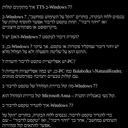
איך מתקינים קולות TTS ב-Windows 7?
ב-Windows 7 נכנסים ללוח הבקרה, בוחרים "הקל על השימוש במחשב",
ואז "זיהוי דיבור". תחת טקסט לדיבור אפשר להוסיף קולות של
מיקרוסופט או מפתחים חיצוניים.
האם יש ל-Windows 7 המרת דיבור לטקסט?
כן, ב-Windows 7 יש זיהוי דיבור שמקליד פקודות או טקסט, אך עיקר
הדגש הוא על שליטה והפעלה ולא על תמלול מלא.
יש אפליקציית טקסט לדיבור חינמית ל-PC?
כן, יש כמה אפליקציות חינמיות ל-PC כמו Balabolka ו-NaturalReader,
עם קולות טבעיים ותמיכה בפורמטים מגוונים.
מה קול ברירת המחדל של טקסט לדיבור ב-Windows 7?
קול ברירת המחדל הוא Microsoft Anna – קול נשי באנגלית תקנית.
איך להגדיר טקסט לדיבור ב-Windows 7?
כדי להגדיר טקסט לדיבור, נכנסים ללוח הבקרה, בוחרים "הקל על
השימוש במחשב", אחר כך "זיהוי דיבור", ואז "טקסט לדיבור" – שם
אפשר להתאים קול ומהירות.