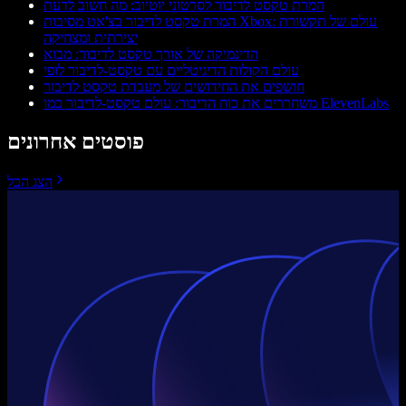
המרת טקסט לדיבור לסרטוני יוטיוב: מה חשוב לדעת
המרת טקסט לדיבור בצ'אט מסיבות Xbox: עולם של תקשורת
יצירתית ומצחיקה
הדינמיקה של אורך טקסט לדיבור: מבוא
עולם הקולות הדיגיטליים עם טקסט‑לדיבור לופי
חושפים את החידושים של מעבדת טקסט לדיבור
משחררים את כוח הדיבור: עולם טקסט-לדיבור כמו ElevenLabs
פוסטים אחרונים
הצג הכל