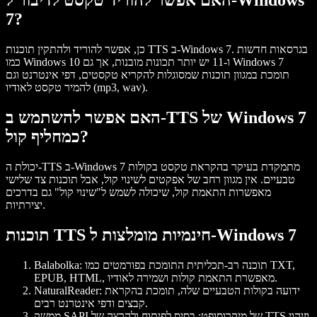
האם אפשר להוריד טקסט לדיבור ל-Windows
7?
כן, אפשר להוריד ולהתקין תוכנות TTS ב-Windows 7. בגרסאות חדשות
כמו Windows 10 ו-11 יש יותר תכונות מובנות, אך גם Windows 7
תומכת במגוון תוכנות שמסוגלות להקריא טקסטים, דפי אינטרנט וגם
להמיר טקסט לאודיו (mp3, wav).
האם אפשר להשתמש ב-TTS של Windows 7
כמחליף קול?
יכולת ה-TTS ב-Windows 7 מתמקדת בעיקר בהקראת טקסט בקולות
טבעיים. אין מגוון רחב של אפקטים לשינוי קול, אבל תוכנות צד שלישי
מאפשרות התאמת קול, שיכולה לשמש ל"שינוי קול" גם בדרכים
יצירתיות.
תוכנות TTS חינמיות מומלצות ל-Windows 7
: תוכנה רב-תכליתית התומכת בפורמטים כמו TXT,
Balabolka
EPUB, HTML, מאפשרת התאמת קולות ושמירה לאודיו.
: ידועה בקולות הטבעיים שלה, תומכת בהקראת
NaturalReader
קבצים ודפי אינטרנט רבים.
ממשק SAPI של מיקרוסופט
: בסיס לפיתוח ולהרצה של TTS וזיהוי