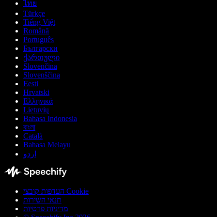
ไทย
Türkçe
Tiếng Việt
Română
Português
Български
ქართული
Slovenčina
Slovenščina
Eesti
Hrvatski
Ελληνικά
Lietuvių
Bahasa Indonesia
বাংলা
Català
Bahasa Melayu
اردو
העדפות קובצי Cookie
תנאי השירות
מדיניות פרטיות