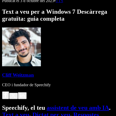
Publicat el
3 d’octubre del 2023
•
TTS
Text a veu per a Windows 7 Descàrrega
gratuïta: guia completa
Cliff Weitzman
CEO i fundador de Speechify
Speechify, el teu
assistent de veu amb IA
.
Text a veu
.
Dictat per veu
.
Respostes