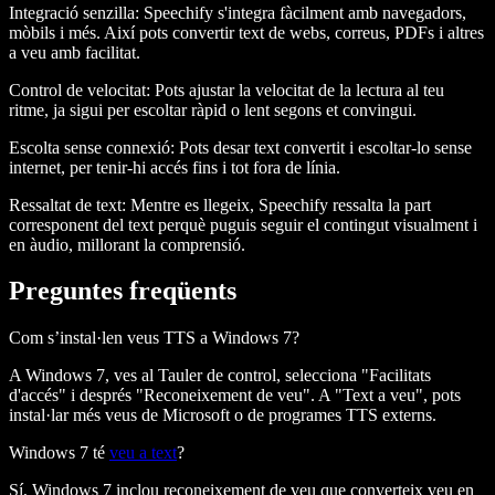
Integració senzilla
: Speechify s'integra fàcilment amb navegadors,
mòbils i més. Així pots convertir text de webs, correus, PDFs i altres
a veu amb facilitat.
Control de velocitat
: Pots ajustar la velocitat de la lectura al teu
ritme, ja sigui per escoltar ràpid o lent segons et convingui.
Escolta sense connexió
: Pots desar text convertit i escoltar-lo sense
internet, per tenir-hi accés fins i tot fora de línia.
Ressaltat de text
: Mentre es llegeix, Speechify ressalta la part
corresponent del text perquè puguis seguir el contingut visualment i
en àudio, millorant la comprensió.
Preguntes freqüents
Com s’instal·len veus TTS a Windows 7?
A Windows 7, ves al Tauler de control, selecciona "Facilitats
d'accés" i després "Reconeixement de veu". A "Text a veu", pots
instal·lar més veus de Microsoft o de programes TTS externs.
Windows 7 té
veu a text
?
Sí, Windows 7 inclou reconeixement de veu que converteix veu en