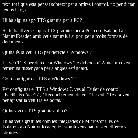
text, tot i que està pensat sobretot per a ordres i control, no per dictar
textos llargs.
Hi ha alguna app TTS gratuïta per a PC?
Sí, hi ha diverses apps TTS gratuïtes per a PC, com Balabolka i
NaturalReader, amb veus naturals i suport per a molts formats de
documents.
Quina és la veu TTS per defecte a Windows 7?
La veu TTS per defecte a Windows 7 és Microsoft Anna, una veu
femenina dissenyada per a anglès estàndard.
Com configuro el TTS a Windows 7?
Per configurar el TTS a Windows 7, ves al Tauler de control,
"Facilitats d’accés", "Reconeixement de veu" i escull "Text a veu"
per ajustar la veu i la velocitat.
Quines veus TTS gratuïtes hi ha?
Hi ha veus gratuïtes com les integrades de Microsoft i les de
Balabolka o NaturalReader, totes amb veus naturals en diferents
idiomes.