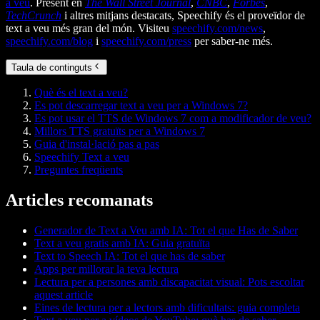
a veu
. Present en
The Wall Street Journal
,
CNBC
,
Forbes
,
TechCrunch
i altres mitjans destacats, Speechify és el proveïdor de
text a veu més gran del món. Visiteu
speechify.com/news
,
speechify.com/blog
i
speechify.com/press
per saber-ne més.
Taula de continguts
Què és el text a veu?
Es pot descarregar text a veu per a Windows 7?
Es pot usar el TTS de Windows 7 com a modificador de veu?
Millors TTS gratuïts per a Windows 7
Guia d'instal·lació pas a pas
Speechify Text a veu
Preguntes freqüents
Articles recomanats
Generador de Text a Veu amb IA: Tot el que Has de Saber
Text a veu gratis amb IA: Guia gratuïta
Text to Speech IA: Tot el que has de saber
Apps per millorar la teva lectura
Lectura per a persones amb discapacitat visual: Pots escoltar
aquest article
Eines de lectura per a lectors amb dificultats: guia completa