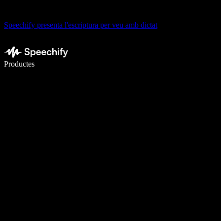
Speechify presenta l'escriptura per veu amb dictat
Escriu 5× més ràpid amb la veu
Productes
Més informació