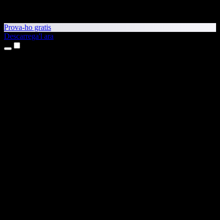
Prova-ho gratis
Descarrega'l ara
Productes
Text a veu
Aplicacions per a iPhone i iPad
Aplicació per a Android
Extensió per al Chrome
Extensió per a l'Edge
Aplicació web
Aplicació per al Mac
Aplicació per al Windows