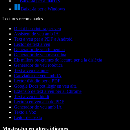
Baixa-la per a macOS
Baixa-la per a Windows
Lectures recomanades
Dictat i escriptura per veu
Assistent de veu amb IA
Text a veu per a PDF a Android
Lector de text a veu
Generador de veu femenina
Generador de veu masculina
Els millors programes de lectura per a la dislèxia
Generador de veu robòtica
Text a veu d'anime
Canviador de veu amb IA
Lector d'àudio per a PDF
Google Docs pot llegir en veu alta
Extensió de text a veu per al Chrome
Text a veu en hindi
Lectura en veu alta de PDF
Generador de veu amb IA
Texto a Voz
Leitor de Texto
Mostra-ho en altres idiomes