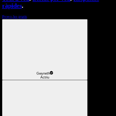
ràpides
.
Prova-ho gratis
Gwyneth
Actriu