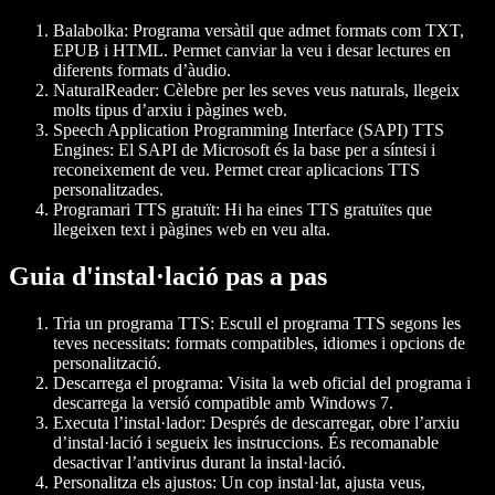
Balabolka
: Programa versàtil que admet formats com TXT,
EPUB i HTML. Permet canviar la veu i desar lectures en
diferents formats d’àudio.
NaturalReader
: Cèlebre per les seves veus naturals, llegeix
molts tipus d’arxiu i pàgines web.
Speech Application Programming Interface (SAPI) TTS
Engines
: El SAPI de Microsoft és la base per a síntesi i
reconeixement de veu. Permet crear aplicacions TTS
personalitzades.
Programari TTS gratuït
: Hi ha eines TTS gratuïtes que
llegeixen text i pàgines web en veu alta.
Guia d'instal·lació pas a pas
Tria un programa TTS
: Escull el programa TTS segons les
teves necessitats: formats compatibles, idiomes i opcions de
personalització.
Descarrega el programa
: Visita la web oficial del programa i
descarrega la versió compatible amb Windows 7.
Executa l’instal·lador
: Després de descarregar, obre l’arxiu
d’instal·lació i segueix les instruccions. És recomanable
desactivar l’antivirus durant la instal·lació.
Personalitza els ajustos
: Un cop instal·lat, ajusta veus,