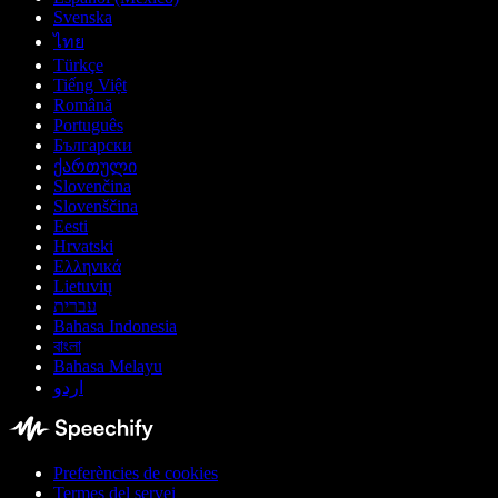
Svenska
ไทย
Türkçe
Tiếng Việt
Română
Português
Български
ქართული
Slovenčina
Slovenščina
Eesti
Hrvatski
Ελληνικά
Lietuvių
עברית
Bahasa Indonesia
বাংলা
Bahasa Melayu
اردو
Preferències de cookies
Termes del servei