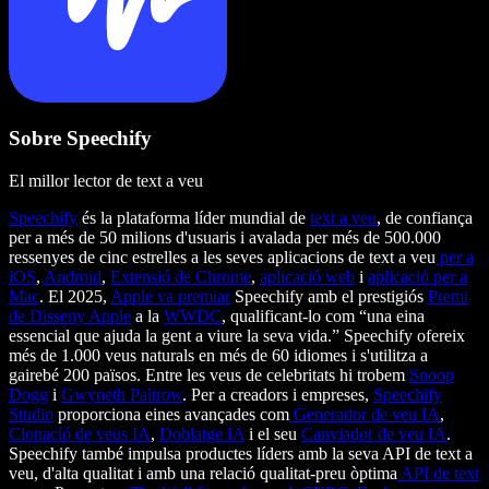
Sobre Speechify
El millor lector de text a veu
Speechify
és la plataforma líder mundial de
text a veu
, de confiança
per a més de 50 milions d'usuaris i avalada per més de 500.000
ressenyes de cinc estrelles a les seves aplicacions de text a veu
per a
iOS
,
Android
,
Extensió de Chrome
,
aplicació web
i
aplicació per a
Mac
. El 2025,
Apple va premiar
Speechify amb el prestigiós
Premi
de Disseny Apple
a la
WWDC
, qualificant-lo com “una eina
essencial que ajuda la gent a viure la seva vida.” Speechify ofereix
més de 1.000 veus naturals en més de 60 idiomes i s'utilitza a
gairebé 200 països. Entre les veus de celebritats hi trobem
Snoop
Dogg
i
Gwyneth Paltrow
. Per a creadors i empreses,
Speechify
Studio
proporciona eines avançades com
Generador de veu IA
,
Clonació de veus IA
,
Doblatge IA
i el seu
Canviador de veu IA
.
Speechify també impulsa productes líders amb la seva API de text a
veu, d'alta qualitat i amb una relació qualitat-preu òptima
API de text