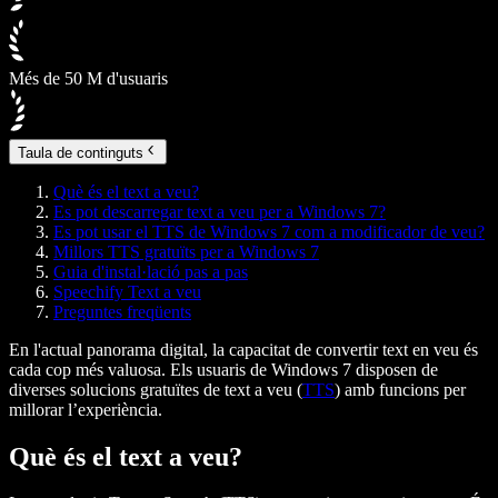
Més de 50 M d'usuaris
Taula de continguts
Què és el text a veu?
Es pot descarregar text a veu per a Windows 7?
Es pot usar el TTS de Windows 7 com a modificador de veu?
Millors TTS gratuïts per a Windows 7
Guia d'instal·lació pas a pas
Speechify Text a veu
Preguntes freqüents
En l'actual panorama digital, la capacitat de convertir text en veu és
cada cop més valuosa. Els usuaris de Windows 7 disposen de
diverses solucions gratuïtes de text a veu (
TTS
) amb funcions per
millorar l’experiència.
Què és el text a veu?