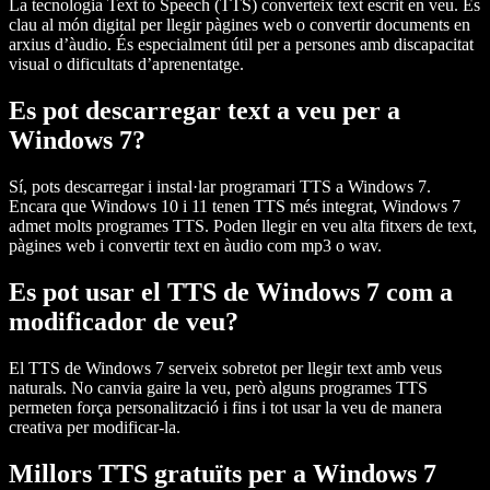
La tecnologia Text to Speech (TTS) converteix text escrit en veu. És
clau al món digital per llegir pàgines web o convertir documents en
arxius d’àudio. És especialment útil per a persones amb discapacitat
visual o dificultats d’aprenentatge.
Es pot descarregar text a veu per a
Windows 7?
Sí, pots descarregar i instal·lar programari TTS a Windows 7.
Encara que Windows 10 i 11 tenen TTS més integrat, Windows 7
admet molts programes TTS. Poden llegir en veu alta fitxers de text,
pàgines web i convertir text en àudio com mp3 o wav.
Es pot usar el TTS de Windows 7 com a
modificador de veu?
El TTS de Windows 7 serveix sobretot per llegir text amb veus
naturals. No canvia gaire la veu, però alguns programes TTS
permeten força personalització i fins i tot usar la veu de manera
creativa per modificar-la.
Millors TTS gratuïts per a Windows 7