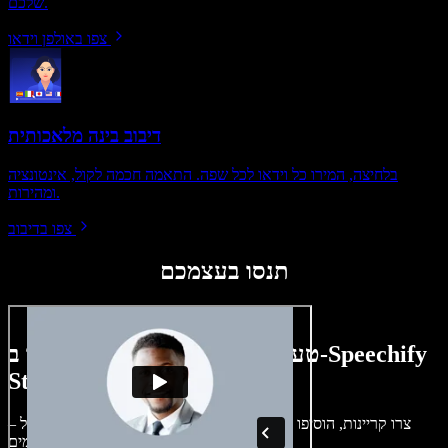
שלכם.
צפו באולפן וידאו
דיבוב בינה מלאכותית
בלחיצה, המירו כל וידאו לכל שפה. התאמה חכמה לקול, אינטונציה
ומהירות.
צפו בדיבוב
תנסו בעצמכם
טעימה קטנה ממה שתוכלו ליצור ב-Speechify
Studio.
צרו קריינות, הוסיפו תמונות ללא זכויות, אודיו, סרטונים ושיבוט קול –
לפרויקטים קוליים־חזותיים מושלמים.