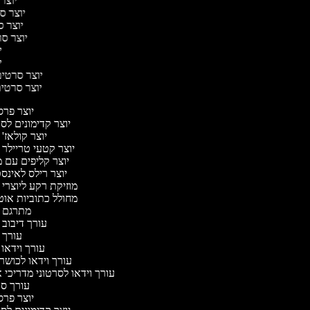
יוצר 
יוצר סר
יוצר סר
יוצר סרט
יו
יו
יוצר סרטים 
יוצר סרטים 
יוצר פר
יוצר קדימונים ל
יוצר קולאז'
יוצר קטעי טריילר 
יוצר קליפים עם 
יוצר רילס לאינ
מוזיקת רקע ליוצרי 
מחולל כתוביות או
מתרגם 
עורך דיבוב 
עורך 
עורך וידאו 
עורך וידאו לכושר 
עורך וידאו לסרטוני מדריכי 
עורך ס
יוצר פר