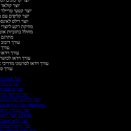
יוצר קדימונים ל
יוצר קולאז'
יוצר קטעי טריילר 
יוצר קליפים עם 
יוצר רילס לאינ
מוזיקת רקע ליוצרי 
מחולל כתוביות או
מתרגם 
עורך דיבוב 
עורך 
עורך וידאו 
עורך וידאו לכושר 
עורך וידאו לסרטוני מדריכי 
עורך ס
יוצר אאוטרו
יוצר אינטרו
יוצר אנימציות
יוצר הווידאו למק
יוצר הווידאו לפודקאסט
יוצר הווידאו של Windows
יוצר הזמנות וידאו
יוצר וידאו ASMR
יוצר וידאו אופנה
יוצר וידאו לאמנות