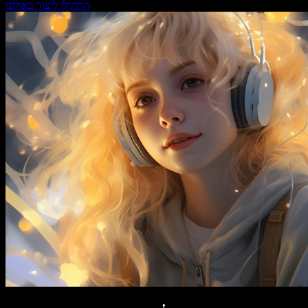
התחילו ליצור באולפן