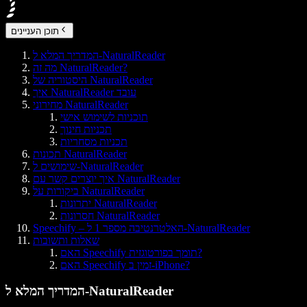
תוכן העניינים
המדריך המלא ל-NaturalReader
מה זה NaturalReader?
היסטוריה של NaturalReader
איך NaturalReader עובד
מחירוני NaturalReader
תוכניות לשימוש אישי
תכניות חינוך
תכניות מסחריות
תכונות NaturalReader
שימושים ל-NaturalReader
איך יוצרים קשר עם NaturalReader
ביקורות על NaturalReader
יתרונות NaturalReader
חסרונות NaturalReader
Speechify – האלטרנטיבה מספר 1 ל-NaturalReader
שאלות ותשובות
האם Speechify תומך בפורטוגזית?
האם Speechify זמין ב-iPhone?
המדריך המלא ל-NaturalReader