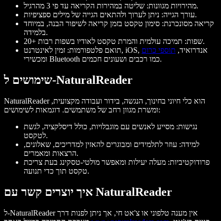
מהירויות מגוונות: שליטה במהירות הקריאה עד פי 3 מהרגיל.
עורך הגייה: ניתן לערוך ולהתאים הגייה של מילים ספציפיות.
קריאה מסונכרנת: סימון טקסט בזמן קריאה לשיפור הבנה, במיוחד
בלמידה.
20+ שפות: תמיכה עולמית והמרת טקסט לאודיו בשפות רבות.
תואם פלטפורמות: זמין לאינטרנט, iOS, אנדרואיד,
תוספי כרום
ומכשירי Bluetooth כמו רכבים ושעונים חכמים.
שימושים ל-NaturalReader
NaturalReader הוא כלי חיוני בחינוך, הנגשה, בידור ועבודה מקצועית,
ומשרת מגוון רחב של משתמשים. דוגמאות לשימושים:
נגישות: מסייע לאנשים עם מוגבלויות, כולל דיסלקציה, לגשת
לטקסט.
למידה: עוזר לתלמידים ומבוגרים להאזין למדריכים, שאלונים,
הרצאות ומאמרים.
פרודוקטיביות: מעלה יעילות ומאפשר מולטי-טסקינג בעת צריכת
טקסט תוך כדי תנועה.
איך יוצרים קשר עם NaturalReader
ל-NaturalReader אין מענה טלפוני או צ'אט חי, אך ניתן לפנות דרך