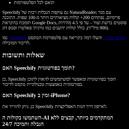
תואם לכל הפלטפורמות
Speechify גם עוקפת הגבלות רבות של NaturalReader; עם מנוי
פרימיום, נפתחים 200+ קולות מציאותיים ויותר מ-100 שפות. התוכנה
תומכת בהקראת Google Docs, פוסטים ברשת ועוד – עד פי 4.5 מהירות
(900 מיל"ד), כולל קולות ידוענים כמו גווינית' פאלטרו וסנופ דוג.
Speechify בחינם עכשיו
והעלו רמה בקריאה עם פלטפורמת הטקסט
נסו
לדיבור המובילה.
שאלות ותשובות
האם Speechify תומך בפורטוגזית?
כן, Speechify תומך בפורטוגזית ומאפשר למשתמשים להאזין לתוכן
בפורטוגזית באמצעות טכנולוגיית טקסט לדיבור.
האם Speechify זמין ב-iPhone?
כן, ניתן להוריד את Speechify לאייפון דרך חנות האפליקציות.
השתמשו בקולות ה-AI המתקדמים ביותר, קבצים ללא
הגבלה ותמיכה 24/7