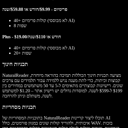
פרימיום - $9.99/חודש או $59.88/שנה
40+ קולות פרימיום (לא מבוססי AI)
8 שפות
Plus - $19.00/חודש או $110/שנה
40+ קולות פרימיום (לא מבוססי AI)
20+ שפות
תכניות חינוך
NaturalReader מציעה תכניות חינוך הכוללות תמיכה בהוראה מיוחדת,
קבוצות וכיתות, כדי לתת מענה נגיש ללמידה עבור תלמידים עם צרכים
שונים. רישיונות קבוצתיים מתאימים ל-5 עד 50 משתמשים במחירים בין
$199 ל-$599 לשנה. למוסדות גדולים יש רישיון אתר – $1.20 למשתמש
לשנה, משתלם וניתן להרחבה.
תכניות מסחריות
בתוכניות המסחריות של NaturalReader תוכלו ליצור קריינות AI
איכותית, ולהוריד קולות שונים במגוון פורמטים, כולל WAV. בזכות