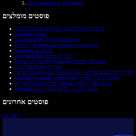
האם Speechify זמין ב-iPhone?
פוסטים מומלצים
קולות של טקסט - הסבר על שתי אפליקציות TTS
Speechify ל-Mac
האם Speechify זמינה באוסטרליה?
איך לגרום ל-Windows Narrator להקריא אתר
Speechify או Peech
האם Speechify כבר לא בחינם?
הקול של 'מר נשיא' ב‑Speechify נשמע כמו אובמה
המרת טקסט לדיבור: ביידו
השוואה בין Wavenet, Azure ו-Polly: מדריך מקיף לטקסט לדיבור
Wavenet מול Azure טקסט לדיבור: המדריך האולטימטיבי
המרת טקסט לדיבור של Nvidia - כל מה שצריך לדעת
Wavenet טקסט לדיבור - כל מה שצריך לדעת
פוסטים אחרונים
הצג הכל