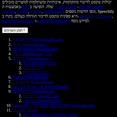
יכולות טקסט לדיבור מתקדמות, איכותיות ומשתלמות למוצרים מובילים
The Wall Street
שלה. הופיעה ב-
API לטקסט לדיבור
באמצעות ה-
וגופי חדשות נוספים, Speechify
TechCrunch
,
Forbes
,
CNBC
,
Journal
,
speechify.com/news
היא ספקית טקסט לדיבור הגדולה בעולם. בקרו ב-
למידע נוסף.
speechify.com/press
ו-
speechify.com/blog
תוכן העניינים
המדריך המלא ל-NaturalReader
מה זה NaturalReader?
היסטוריה של NaturalReader
איך NaturalReader עובד
מחירוני NaturalReader
תוכניות לשימוש אישי
תכניות חינוך
תכניות מסחריות
תכונות NaturalReader
שימושים ל-NaturalReader
איך יוצרים קשר עם NaturalReader
ביקורות על NaturalReader
יתרונות NaturalReader
חסרונות NaturalReader
Speechify – האלטרנטיבה מספר 1 ל-NaturalReader
שאלות ותשובות
האם Speechify תומך בפורטוגזית?