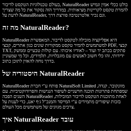
בעולם טכנולוגיות הטקסט לדיבור, NaturalReader בולט ככלי אמין וגמיש
להמרת טקסט לקריינות מציאותית. במדריך הזה נסקור את כל מה שצריך
לדעת על NaturalReader, וגם נכיר אלטרנטיבה פורצת דרך.
מה זה NaturalReader?
NaturalReader היא אפליקציה מובילה לטקסט לדיבור, המאפשרת
למשתמשים להמיר טקסט ממקורות שונים כגון אתרים, קבצי PDF, קבצי
TXT, פתקים בכתב יד ועוד – לאודיו איכותי. עם קולות טבעיים וממשק
ידידותי, זהו כלי חשוב לאנשים עם מוגבלויות, תלמידים, וכל מי שמעוניין
בדרך נוחה להאזין לתוכן כתוב.
היסטוריה של NaturalReader
NaturalReader פותח ע"י חברת NaturalSoft Limited מוונקובר, קנדה,
שמפתחת פתרונות תוכנה חדשניים לשיפור הנגישות והפרודוקטיביות. עם
השנים הפכה NaturalReader לאחת מתוכנות הטקסט לדיבור המובילות,
בזכות שיפורים מתמידים ע"י המייסד והמנכ"ל ג׳ף יאנג, כדי לענות על
צרכים מגוונים של משתמשים מכל העולם.
איך NaturalReader עובד