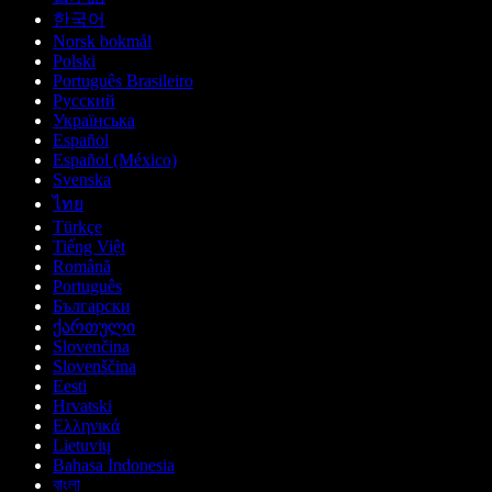
한국어
Norsk bokmål
Polski
Português Brasileiro
Русский
Українська
Español
Español (México)
Svenska
ไทย
Türkçe
Tiếng Việt
Română
Português
Български
ქართული
Slovenčina
Slovenščina
Eesti
Hrvatski
Ελληνικά
Lietuvių
Bahasa Indonesia
বাংলা