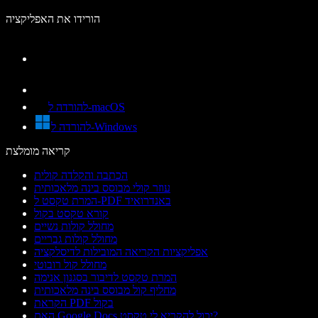
הורידו את האפליקציה
להורדה ל-macOS
להורדה ל-Windows
קריאה מומלצת
הכתבה והקלדה קולית
עוזר קולי מבוסס בינה מלאכותית
המרת טקסט ל-PDF באנדרואיד
קורא טקסט בקול
מחולל קולות נשיים
מחולל קולות גבריים
אפליקציות הקריאה המובילות לדיסלקציה
מחולל קול רובוטי
המרת טקסט לדיבור בסגנון אנימה
מחליף קול מבוסס בינה מלאכותית
הקראת PDF בקול
האם Google Docs יכול להקריא לי טקסט?