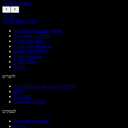
28 באפריל 2026
הצג הכל
המרת טקסט לדיבור
אפליקציה ל-iPhone ול-iPad
אפליקציה לאנדרואיד
אפליקציה ל-Mac
אפליקציה ל-Windows
אפליקציית אינטרנט
תוסף ל-Chrome
תוסף ל-Edge
הורדות
ליוצרים
מחולל קולות מבוסס בינה מלאכותית
דיבוב
שכפול קול
Speechify לעבודה
לעסקים
Speechify למפתחים
צוותים