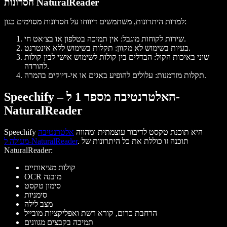
חסרונות NaturalReader
למרות היתרונות, משתמשים דיווחו על חסרונות מסוימים כגון:
שירות לקוחות מוגבל: אין תמיכה בטלפון או בצ׳אט חי.
בעיות בשימוש לא מקוון: תקלות בשימוש ללא אינטרנט.
שוני באיכות הקול: הבדלים בין קולות לשימוש אישי לבין קולות
להורדה.
תקלות מזדמנות: עלולים להופיע באגים או אי-דיוקים בהמרה.
Speechify – האלטרנטיבה מספר 1 ל-
NaturalReader
Speechify היא תוכנת טקסט לדיבור עוצמתית ומהווה
אלטרנטיבה
. תוכנה זו כוללת את כל היתרונות של
מעולה ל-NaturalReader
NaturalReader:
קולות מציאותיים
OCR מובנה
סימון טקסט
סימניות
מצב לילה
הרחבת כרום, קורא רשת ואפליקציות מובייל
תמיכה בקבצים מגוונים