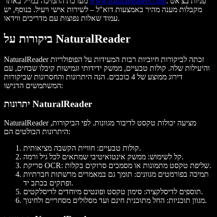
. פניות בצ'אט
www.naturalreaders.com
מערכת התמיכה במייל באתר
מקבלות מענה מהיר באמצעות דוא"ל – לשירות אישי ויעיל. בנוסף, יש
עמוד שאלות נפוצות עם מדריכים ווידאו.
ביקורות על NaturalReader
NaturalReader זכתה לביקורות חיוביות רבות המעידות על הפופולריות
והיעילות שלה. קולות טבעיים, ממשק ידידותי וגמישות קיבלו שבחים, עם
דירוג ממוצע של 4 כוכבים. הנה היתרונות והחסרונות שביקורות
המשתמשים הדגישו:
יתרונות NaturalReader
NaturalReader מציעה יכולות טקסט לדיבור מגוונות. לפי הביקורות,
היתרונות הבולטים הם:
קולות טבעיים: חוויית הקשבה מציאותית.
קל לשימוש: ממשק אינטואיטיבי שמתאים לכל גיל ורמה.
סריקת OCR: שליפת טקסט מתמונות או מסמכים סרוקים בקלות.
תמיכה בפורמטים מגוונים: תומך גם במאמרים מרשתות חברתיות
ופתקים בכתב יד.
תוספים לדיסלקציה: סימון טקסט ופונטים מיוחדים לדיסלקטים.
מגוון תוכניות: החל מתוכנית חינם ועד מסלולים מסחריים ולחינוך.