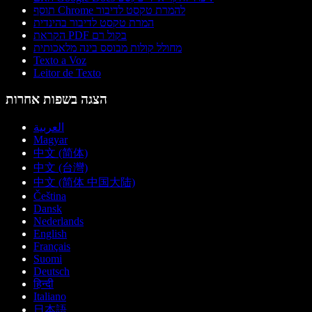
תוסף Chrome להמרת טקסט לדיבור
המרת טקסט לדיבור בהינדית
הקראת PDF בקול רם
מחולל קולות מבוסס בינה מלאכותית
Texto a Voz
Leitor de Texto
הצגה בשפות אחרות
العربية
Magyar
中文 (简体)
中文 (台灣)
中文 (简体 中国大陆)
Čeština
Dansk
Nederlands
English
Français
Suomi
Deutsch
हिन्दी
Italiano
日本語