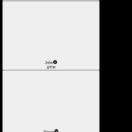
John
שחקן
Snoop