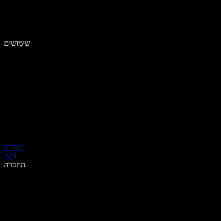
שימושים
הורדה
API
החברה