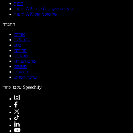
חינוך
תיעוד API להמרת טקסט לדיבור
תיעוד API של סוכני קול
החברה
אודות
צרו קשר
בלוג
קריירה
שותפים
מרכז העזרה
סטטוס
עיתונות
ערכת המותג
עקבו אחרי Speechify