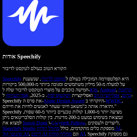
אודות Speechify
הקורא הטוב בעולם לטקסט לדיבור
היא הפלטפורמה המובילה בעולם ל
טקסט לדיבור
, שנשענת
Speechify
על למעלה מ-50 מיליון משתמשים ומגובה ביותר מ-500,000 ביקורות
הרחבת
,
Android
,
iOS
חמישה כוכבים על מוצרי הטקסט לדיבור שלה ל-
כרום
,
אפליקציית ווב
ואפליקציית
דסקטופ למק
. ב-2025,
אפל העניקה
ל-
,
WWDC
היוקרתי ב-
Apple Design Award
Speechify את פרס ה-
ותיארה אותה כ"משאב חיוני שעוזר לאנשים לחיות את חייהם."
Speechify מציעה יותר מ-1,000 קולות טבעיים ביותר מ-60 שפות,
ונמצאת בשימוש כמעט ב-200 מדינות. בין קולות הסלבריטאים ניתן
. ליוצרים ולעסקים,
Gwyneth Paltrow
ו-
Snoop Dogg
למצוא את
,
מחולל קולות AI
מספקת כלים מתקדמים, כולל
Speechify Studio
. Speechify גם מספקת
מחליף קולות AI
וגם
דיבוב AI
,
שיבוטי קול AI