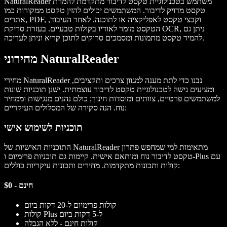
NaturalReader משתמש בטכנולוגיית טקסט לדיבור מתקדמת להמרת
טקסט מדויק לדיבור. המשתמשים יכולים להזין טקסט ממקורות כמו
אתרים, PDF, וקבצי טקסט לאפליקציה או לתוכנה. לאחר העיבוד,
הטקסט מומר לאודיו בקולות טבעיים. בעזרת סריקת OCR, ניתן גם
להמיר טקסט מתמונות ומסמכים סרוקים לתוכן קריא וניתן לעריכה.
מחירוני NaturalReader
מחירי NaturalReader נבנו כדי לתת מענה למגוון צרכים ותקציבים,
ומציעים גישה לטכנולוגיית טקסט לדיבור עוצמתית. ישנן תוכניות שונות
למשתמשים פרטיים, צוותים ומוסדות חינוך; כולם נהנים מנגישות וממחיר
נוח. הנה סקירה של המסלולים העיקריים:
תוכניות לשימוש אישי
התוכניות האישיות של NaturalReader מתאימות למי שמחפש פתרון
טקסט לדיבור נוח ומותאם אישית. קיימות גם תוכניות פרימיום ו-Plus עם
קולות ותכונות מתקדמות. מחירים ותכונות עיקריות כוללים:
חינם - $0
קולות פרימיום ל-20 דקות ביום
קולות Plus ל-5 דקות ביום
קולות חינם - ללא הגבלה