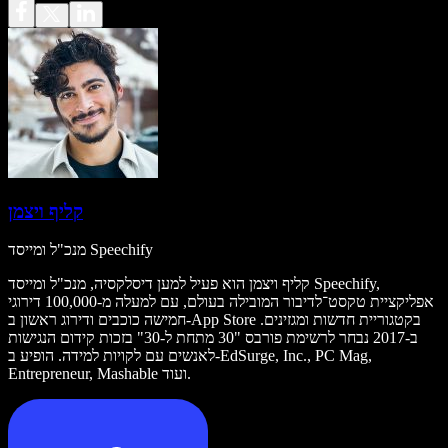
קליף ויצמן
מנכ"ל ומייסד Speechify
קליף ויצמן הוא פעיל למען דיסלקסיה, מנכ"ל ומייסד Speechify,
אפליקציית טקסט־לדיבור המובילה בעולם, עם למעלה מ-100,000 דירוגי
חמישה כוכבים ודירוג ראשון ב-App Store בקטגוריית חדשות ומגזינים.
ב-2017 נבחר לרשימת פורבס "30 מתחת ל-30" בזכות קידום הנגישות
לאנשים עם לקויות למידה. הופיע ב-EdSurge, Inc., PC Mag,
Entrepreneur, Mashable ועוד.