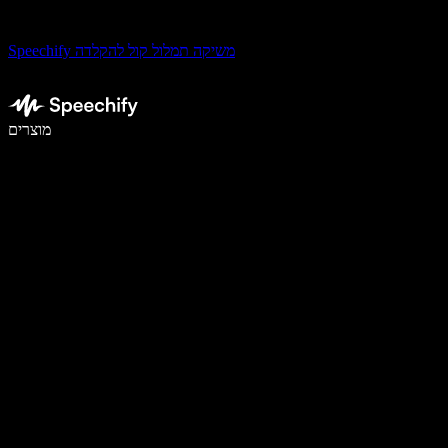
Speechify משיקה תמלול קול להקלדה
לכתוב פי 5 מהר יותר עם הכתבה קולית
מוצרים
למידע נוסף