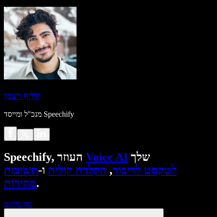
קליף ויצמן
מנכ"ל ומייסד Speechify
שלך
Voice AI
Speechify, העוזר
לטקסט לדיבור
,
הקלדה קולית
ו-
תשובות
.
מהירות
נסו בחינם