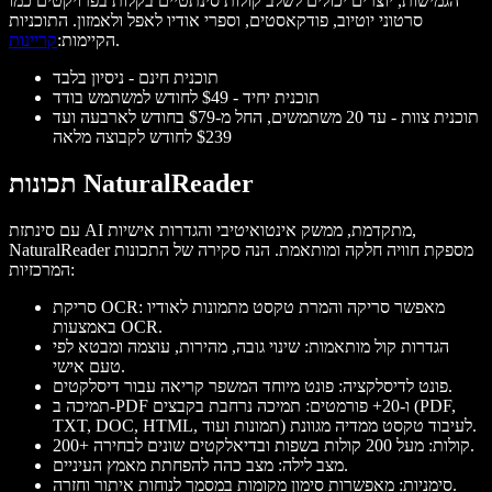
הגמישות, יוצרים יכולים לשלב קולות סינתטיים בקלות בפרויקטים כמו
סרטוני יוטיוב, פודקאסטים, וספרי אודיו לאפל ולאמזון. התוכניות
.
הקיימות:
קריינות
תוכנית חינם - ניסיון בלבד
תוכנית יחיד - $49 לחודש למשתמש בודד
תוכנית צוות - עד 20 משתמשים, החל מ-$79 בחודש לארבעה ועד
$239 לחודש לקבוצה מלאה
תכונות NaturalReader
עם סינתזת AI מתקדמת, ממשק אינטואיטיבי והגדרות אישיות,
NaturalReader מספקת חוויה חלקה ומותאמת. הנה סקירה של התכונות
המרכזיות:
סריקת OCR: מאפשר סריקה והמרת טקסט מתמונות לאודיו
באמצעות OCR.
הגדרות קול מותאמות: שינוי גובה, מהירות, עוצמה ומבטא לפי
טעם אישי.
פונט לדיסלקציה: פונט מיוחד המשפר קריאה עבור דיסלקטים.
תמיכה ב-PDF ו-20+ פורמטים: תמיכה נרחבת בקבצים (PDF,
TXT, DOC, HTML, תמונות ועוד) לעיבוד טקסט ממדיה מגוונת.
200+ קולות: מעל 200 קולות בשפות ובדיאלקטים שונים לבחירה.
מצב לילה: מצב כהה להפחתת מאמץ העיניים.
סימניות: מאפשרות סימון מקומות במסמך לנוחות איתור וחזרה.