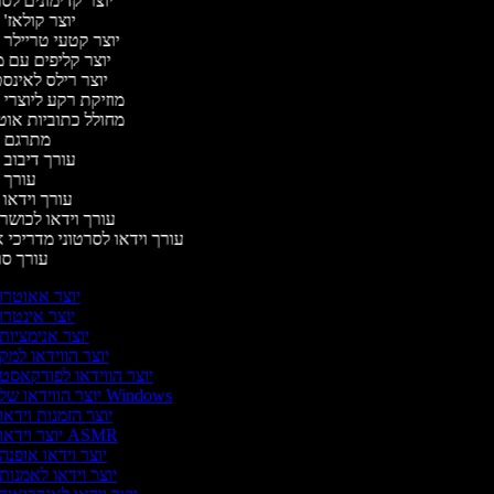
יוצר קדימונים ל
יוצר קולאז'
יוצר קטעי טריילר 
יוצר קליפים עם 
יוצר רילס לאינ
מוזיקת רקע ליוצרי 
מחולל כתוביות או
מתרגם 
עורך דיבוב 
עורך 
עורך וידאו 
עורך וידאו לכושר 
עורך וידאו לסרטוני מדריכי 
עורך ס
יוצר אאוטרו
יוצר אינטרו
יוצר אנימציות
יוצר הווידאו למק
יוצר הווידאו לפודקאסט
יוצר הווידאו של Windows
יוצר הזמנות וידאו
יוצר וידאו ASMR
יוצר וידאו אופנה
יוצר וידאו לאמנות