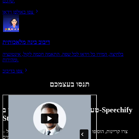
שלכם.
צפו באולפן וידאו
דיבוב בינה מלאכותית
בלחיצה, המירו כל וידאו לכל שפה. התאמה חכמה לקול, אינטונציה
ומהירות.
צפו בדיבוב
תנסו בעצמכם
טעימה קטנה ממה שתוכלו ליצור ב-Speechify
Studio.
צרו קריינות, הוסיפו תמונות ללא זכויות, אודיו, סרטונים ושיבוט קול –
לפרויקטים קוליים־חזותיים מושלמים.