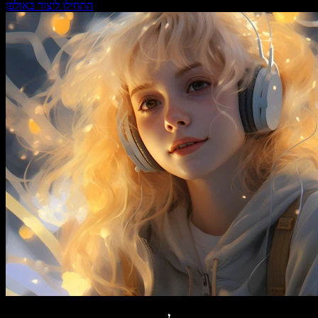
התחילו ליצור באולפן