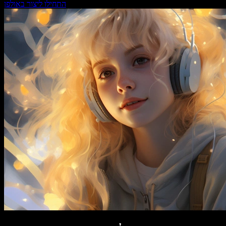
התחילו ליצור באולפן