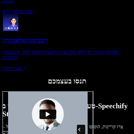
שלכם.
צפו באולפן וידאו
דיבוב בינה מלאכותית
בלחיצה, המירו כל וידאו לכל שפה. התאמה חכמה לקול, אינטונציה
ומהירות.
צפו בדיבוב
תנסו בעצמכם
טעימה קטנה ממה שתוכלו ליצור ב-Speechify
Studio.
צרו קריינות, הוסיפו תמונות ללא זכויות, אודיו, סרטונים ושיבוט קול –
לפרויקטים קוליים־חזותיים מושלמים.