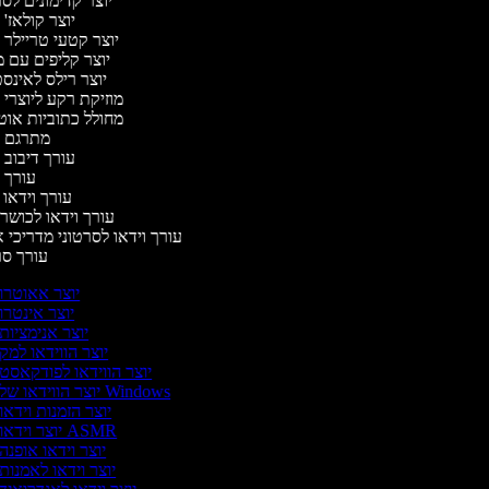
יוצר קדימונים ל
יוצר קולאז'
יוצר קטעי טריילר 
יוצר קליפים עם 
יוצר רילס לאינ
מוזיקת רקע ליוצרי 
מחולל כתוביות או
מתרגם 
עורך דיבוב 
עורך 
עורך וידאו 
עורך וידאו לכושר 
עורך וידאו לסרטוני מדריכי 
עורך ס
יוצר אאוטרו
יוצר אינטרו
יוצר אנימציות
יוצר הווידאו למק
יוצר הווידאו לפודקאסט
יוצר הווידאו של Windows
יוצר הזמנות וידאו
יוצר וידאו ASMR
יוצר וידאו אופנה
יוצר וידאו לאמנות