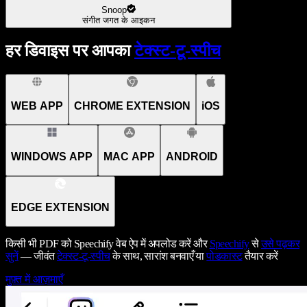
Snoop
संगीत जगत के आइकन
हर डिवाइस पर आपका
टेक्स्ट-टू-स्पीच
WEB APP
CHROME EXTENSION
iOS
WINDOWS APP
MAC APP
ANDROID
EDGE EXTENSION
किसी भी PDF को Speechify वेब ऐप में अपलोड करें और
Speechify
से
उसे पढ़कर
सुनें
— जीवंत
टेक्स्ट-टू-स्पीच
के साथ, सारांश बनवाएँ या
पोडकास्ट
तैयार करें
मुफ़्त में आज़माएँ