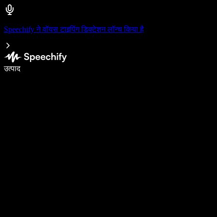
Speechify ने वॉयस टाइपिंग डिक्टेशन लॉन्च किया है
वॉइस टाइपिंग के साथ 5× तेज़ी से लिखें
उत्पाद
और जानें