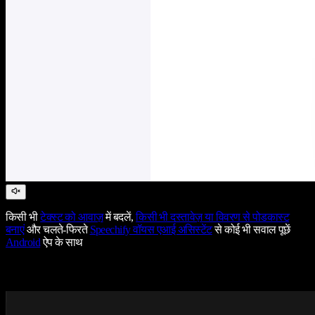
किसी भी
टेक्स्ट को आवाज़
में बदलें,
किसी भी दस्तावेज़ या विवरण से पोडकास्ट
बनाएं
और चलते-फिरते
Speechify वॉयस एआई असिस्टेंट
से कोई भी सवाल पूछें
Android
ऐप के साथ