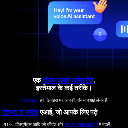
एक
वॉयस एआई असिस्टेंट
.
इस्तेमाल के कई तरीके।
Speechify
हर डिवाइस पर आपकी वॉयस एआई लेयर है
टेक्स्ट-टू-स्पीच
एआई, जो आपके लिए पढ़े
PDFs, डॉक्युमेंट्स आदि को जीवंत और
भावपूर्ण
एआई आवाज़ों
में बदलें