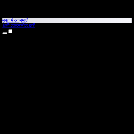
मुफ्त में आज़माएँ
अभी डाउनलोड करें
उत्पाद
टेक्स्ट टू स्पीच
iPhone और iPad ऐप्स
Android ऐप
Chrome एक्सटेंशन
Edge एक्सटेंशन
वेब ऐप
Mac ऐप
Windows ऐप