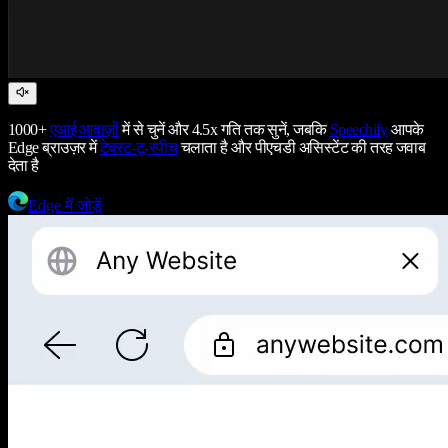
1000+
एआई आवाज़ों
में से चुनें और 4.5x गति तक सुनें, जबकि
Speechify
आपके
Edge ब्राउज़र में
टेक्स्ट-टू-स्पीच
चलाता है और पीएचडी असिस्टेंट की तरह जवाब
देता है
Edge में जोड़ें