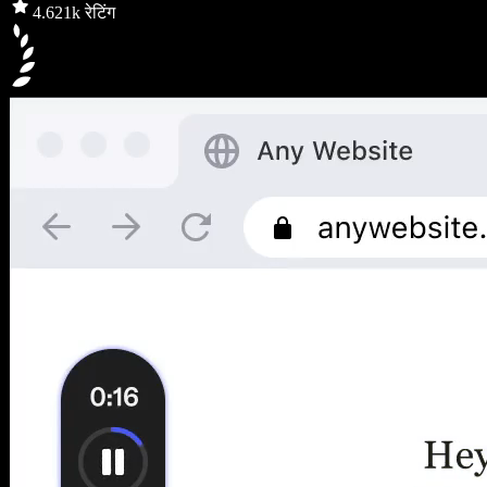
4.6
21k रेटिंग