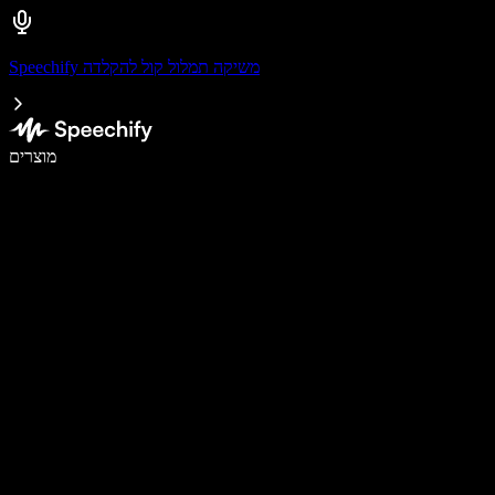
Speechify משיקה תמלול קול להקלדה
לכתוב פי 5 מהר יותר עם הכתבה קולית
מוצרים
למידע נוסף