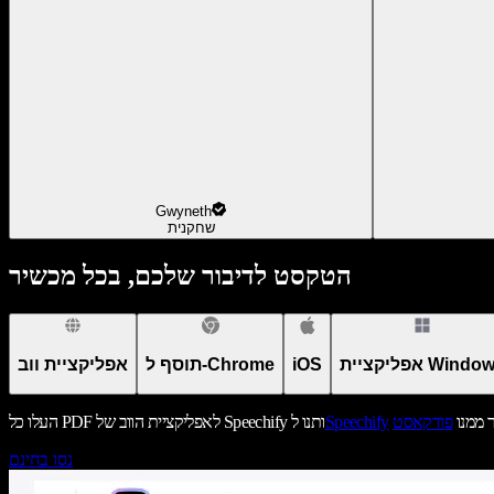
Gwyneth
שחקנית
הטקסט לדיבור שלכם, בכל מכשיר
יקציית Windows
iOS
תוסף ל-Chrome
אפליקציית ווב
ר ממנו
פודקאסט
Speechify
העלו כל PDF לאפליקציית הווב של Speechify ותנו ל
נסו בחינם