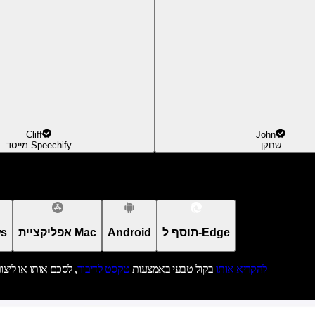
Cliff
John
שחקן
מייסד Speechify
תוסף ל-Edge
Android
אפליקציית Mac
אפל
להקריא אותו
בקול טבעי באמצעות
טקסט לדיבור
, לסכם אותו או ליצו