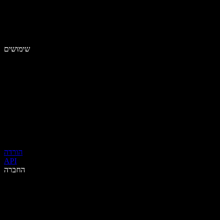
שימושים
הורדה
API
החברה