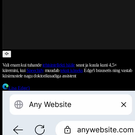
Vali enam kui tuhande
tehisintellekti hääle
seast ja kuula kuni 4,5×
kiiremini, kui
Speechify
muudab
teksti kõneks
Edge'i brauseris ning vastab
küsimustele nagu doktorikraadiga assistent
Lisa Edge'i