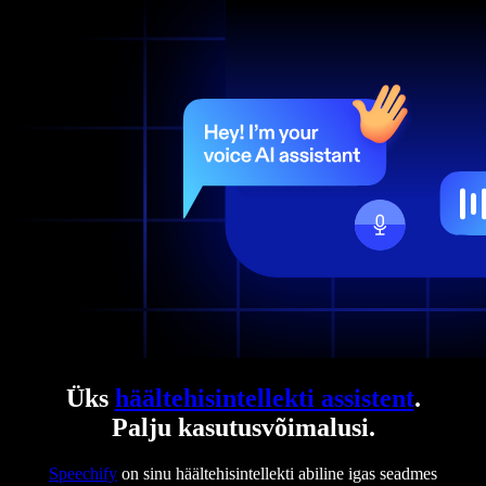
Üks
häältehisintellekti assistent
.
Palju kasutusvõimalusi.
Speechify
on sinu häältehisintellekti abiline igas seadmes