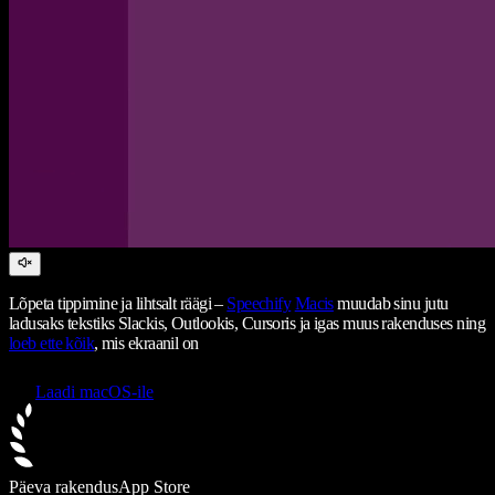
Lõpeta tippimine ja lihtsalt räägi –
Speechify
Macis
muudab sinu jutu
ladusaks tekstiks Slackis, Outlookis, Cursoris ja igas muus rakenduses ning
loeb ette kõik
, mis ekraanil on
Laadi macOS-ile
Päeva rakendus
App Store