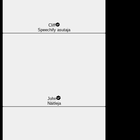
Cliff
Speechify asutaja
John
Näitleja