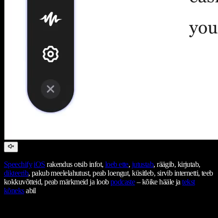
Speechify
iOS
rakendus otsib infot,
loeb ette
,
jutustab
, räägib, kirjutab,
dikteerib
, pakub meelelahutust, peab loengut, küsitleb, sirvib internetti, teeb
kokkuvõtteid, peab märkmeid ja loob
podcaste
– kõike hääle ja
tekst
kõneks
abil