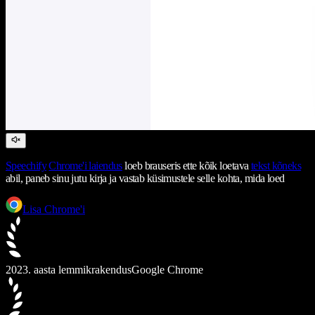
Speechify
Chrome'i laiendus
loeb brauseris ette kõik loetava
tekst kõneks
abil, paneb sinu jutu kirja ja vastab küsimustele selle kohta, mida loed
Lisa Chrome'i
2023. aasta lemmikrakendus
Google Chrome