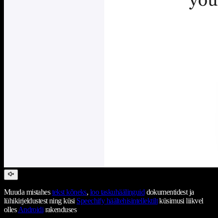
Muuda mistahes
tekst kõneks
,
loo taskuhäälinguid
dokumentidest ja
lühikirjeldustest ning küsi
Speechify häältehisintellektilt
küsimusi liikvel
olles
Androidi
rakenduses