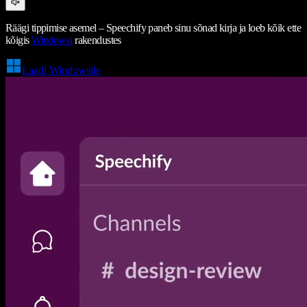
Räägi tippimise asemel – Speechify paneb sinu sõnad kirja ja loeb kõik ette
kõigis
Windowsi
rakendustes
Laadi Windowsile