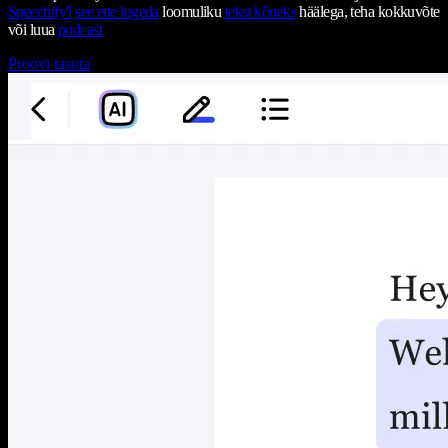
Speechify'l
see ette lugeda
loomuliku
tekst kõneks
häälega, teha kokkuvõte
või luua
podcast
Proovi tasuta