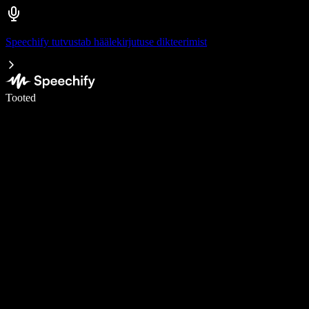
Speechify tutvustab häälekirjutuse dikteerimist
Kirjuta häälega 5× kiiremini
Tooted
Loe lähemalt