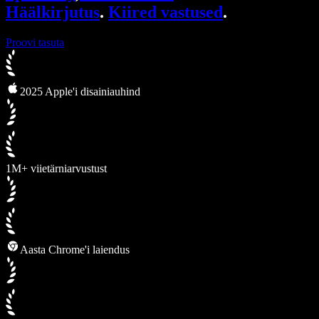
Häälkirjutus
.
Kiired vastused
.
Proovi tasuta
2025 Apple'i disainiauhind
1M+ viietärniarvustust
Aasta Chrome'i laiendus