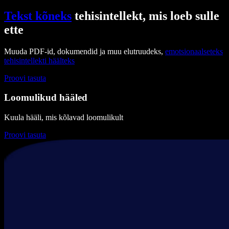
Tekst kõneks
tehisintellekt, mis loeb sulle
ette
Muuda PDF-id, dokumendid ja muu elutruudeks,
emotsionaalseteks
tehisintellekti häälteks
Proovi tasuta
Loomulikud hääled
Kuula hääli, mis kõlavad loomulikult
Proovi tasuta