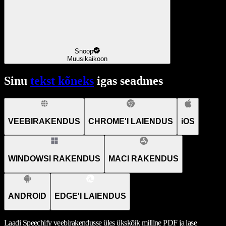
Snoop
Muusikaikoon
Sinu
tekst kõneks
igas seadmes
VEEBIRAKENDUS
CHROME'I LAIENDUS
iOS
WINDOWSI RAKENDUS
MACI RAKENDUS
ANDROID
EDGE'I LAIENDUS
Laadi Speechify veebirakendusse üles ükskõik milline PDF ja lase