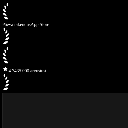
Päeva rakendus
App Store
4.7
435 000 arvustust