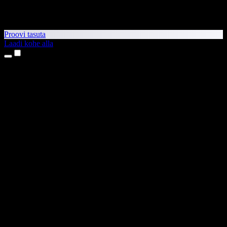
Proovi tasuta
Laadi kohe alla
Tooted
Tekst kõneks
iPhone’i ja iPadi rakendused
Androidi rakendus
Chrome’i laiendus
Edge’i laiendus
Veebirakendus
Maci rakendus
Windowsi rakendus