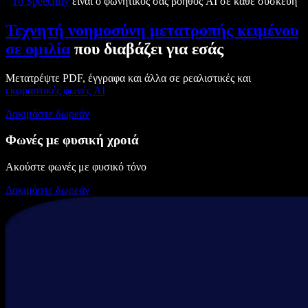
Το Speechify
είναι ο φωνητικός σας βοηθός AI σε κάθε συσκευή
Τεχνητή νοημοσύνη μετατροπής κειμένου
σε ομιλία
που διαβάζει για εσάς
Μετατρέψτε PDF, έγγραφα και άλλα σε ρεαλιστικές και
εκφραστικές
φωνές AI
Δοκιμάστε δωρεάν
Φωνές με φυσική χροιά
Ακούστε φωνές με φυσικό τόνο
Δοκιμάστε δωρεάν