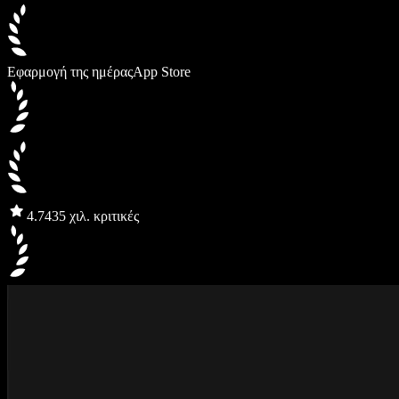
Εφαρμογή της ημέρας
App Store
4.7
435 χιλ. κριτικές