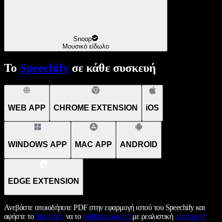
Snoop
Μουσικό είδωλο
Το
Speechify
σε κάθε συσκευή
WEB APP
CHROME EXTENSION
iOS
WINDOWS APP
MAC APP
ANDROID
EDGE EXTENSION
Ανεβάστε οποιοδήποτε PDF στην εφαρμογή ιστού του Speechify και
αφήστε το
Speechify
να το
διαβάσει δυνατά
με ρεαλιστική
μετατροπή