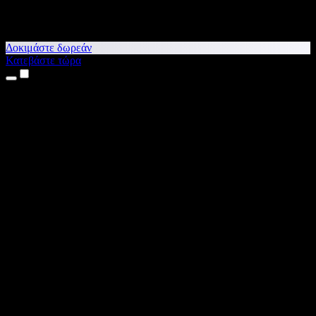
Δοκιμάστε δωρεάν
Κατεβάστε τώρα
Προϊόντα
Κείμενο σε Ομιλία
Εφαρμογές για iPhone & iPad
Εφαρμογή για Android
Επέκταση για Chrome
Επέκταση για Edge
Web εφαρμογή
Εφαρμογή για Mac
Εφαρμογή για Windows