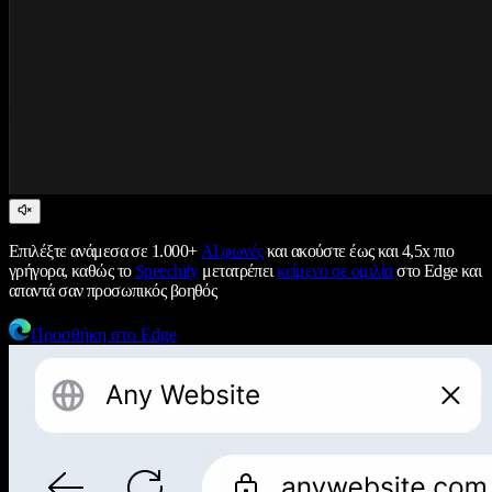
Επιλέξτε ανάμεσα σε 1.000+
AI φωνές
και ακούστε έως και 4,5x πιο
γρήγορα, καθώς το
Speechify
μετατρέπει
κείμενο σε ομιλία
στο Edge και
απαντά σαν προσωπικός βοηθός
Προσθήκη στο Edge