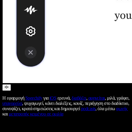
Η εφαρμογή
Speechify
για
iOS
ερευνά,
διαβάζει
,
αφηγείται
, μιλά, γράφει,
υπαγορεύει
, ψυχαγωγεί, κάνει διαλέξεις, κουίζ, περιήγηση στο διαδίκτυο,
συνοψίζει, κρατά σημειώσεις και δημιουργεί
podcasts
, όλα μέσω
φωνής
και
μετατροπής κειμένου σε ομιλία