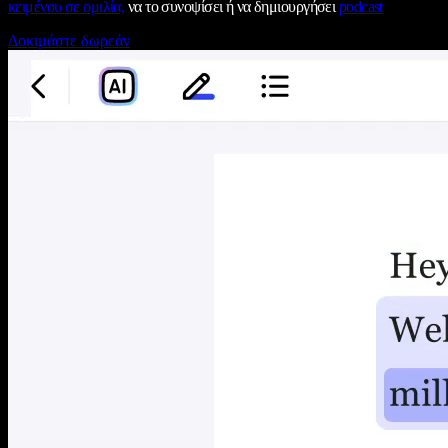
κειμένου σε ομιλία,
να το συνοψίσει ή να δημιουργήσει
podcast
Δοκιμάστε δωρεάν