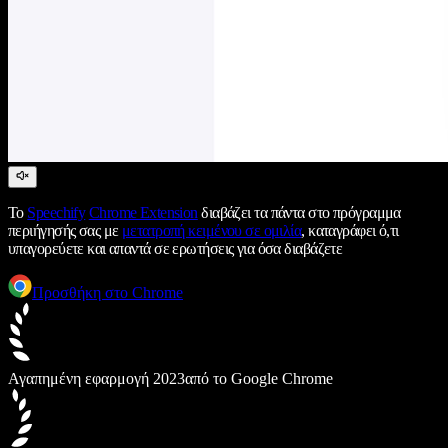
Το
Speechify
Chrome Extension
διαβάζει τα πάντα στο πρόγραμμα
περιήγησής σας με
μετατροπή κειμένου σε ομιλία
, καταγράφει ό,τι
υπαγορεύετε και απαντά σε ερωτήσεις για όσα διαβάζετε
Προσθήκη στο Chrome
Αγαπημένη εφαρμογή 2023
από το Google Chrome