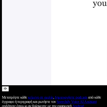
Μετατρέψτε κάθε
κείμενο σε ομιλία
,
δημιουργήστε podcasts
από κάθε
έγγραφο ή περιγραφή και ρωτήστε τον
Speechify Voice AI Assistant
οτιδήποτε όπου κι αν βρίσκεστε με την εφαρμογή
Android