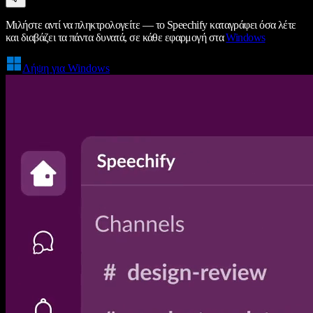
Μιλήστε αντί να πληκτρολογείτε — το Speechify καταγράφει όσα λέτε
και διαβάζει τα πάντα δυνατά, σε κάθε εφαρμογή στα
Windows
Λήψη για Windows