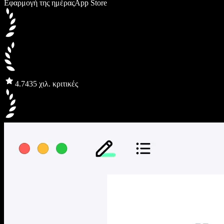
Εφαρμογή της ημέρας
App Store
4.7
435 χιλ. κριτικές