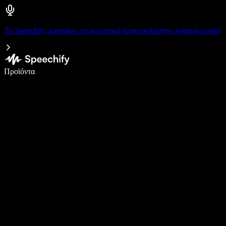
Το Speechify λανσάρει τη φωνητική πληκτρολόγηση (υπαγόρευση)
Γράψτε 5× πιο γρήγορα με φωνητική πληκτρολόγηση
Προϊόντα
Μάθετε περισσότερα