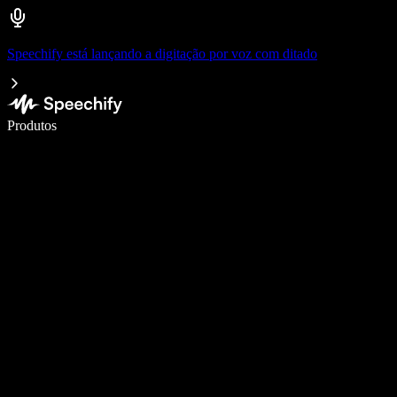
Speechify está lançando a digitação por voz com ditado
Escreva 5× mais rápido com digitação por voz
Produtos
Saiba mais