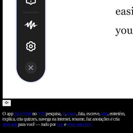
O app
Speechify
no
iOS
pesquisa,
lê
,
narra
, fala, escreve,
dita
, entretém,
explica, cria quizzes, navega na internet, resume, faz anotações e cria
podcasts
para você — tudo por
voz
e
texto para fala