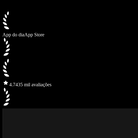
App do dia
App Store
4.7
435 mil avaliações