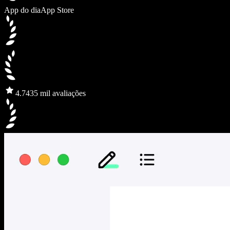
App do dia
App Store
4.7
435 mil avaliações