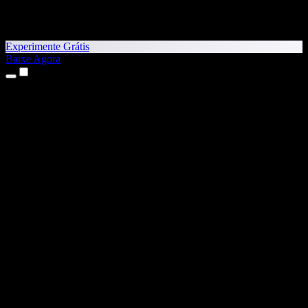
Experimente Grátis
Baixe Agora
Produtos
Texto para Fala
Apps para iPhone e iPad
App para Android
Extensão para Chrome
Extensão para Edge
App Web
App para Mac
App para Windows