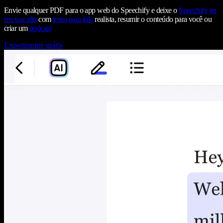
Envie qualquer PDF para o app web do Speechify e deixe o
Speechify
ler
em voz alta
com
texto para fala
realista, resumir o conteúdo para você ou
criar um
podcast
Experimente grátis