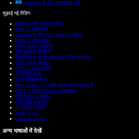
Windows के लिए डाउनलोड करें
सुझाई गई रीडिंग
डिक्टेशन और वॉयस टाइपिंग
वॉइस AI असिस्टेंट
Android के लिए PDF टेक्स्ट-टू-स्पीच
टेक्स्ट-टू-स्पीच रीडर
महिला आवाज़ जनरेटर
पुरुष आवाज़ जनरेटर
डिस्लेक्सिया के लिए बेहतरीन रीडिंग प्रोग्राम
रोबोट वॉयस जनरेटर
टेक्स्ट-टू-स्पीच एनीमे
AI वॉयस चेंजर
PDF ऑडियो रीडर
क्या Google Docs मुझे पढ़कर सुना सकता है
टेक्स्ट-टू-स्पीच Chrome एक्सटेंशन
हिंदी टेक्स्ट-टू-स्पीच
PDF रीड अलाउड
AI वॉयस जनरेटर
Texto a Voz
Leitor de Texto
अन्य भाषाओं में देखें