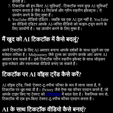
करती हैं।
टिकटॉक की इन-बिल्ट AI सुविधाएँ
- टिकटॉक स्वयं कुछ AI सुविधाएँ
प्रदान करता है जैसे AI स्टिकर्स और ग्रीन स्क्रीन इफेक्ट्स। ये
उपयोग करने के लिए मुफ्त हैं।
YouTube वीडियो एडिटर
- जबकि यह एक AI टूल नहीं है, YouTube
का वीडियो एडिटर आपके AI-जनित वीडियो को फाइन-ट्यून करने के
लिए उपयोगी है। यह उपयोग करने के लिए मुफ्त है।
मैं खुद को AI टिकटॉक में कैसे बदलूं?
अपने टिकटॉक के लिए AI अवतार बनाना आपके दर्शकों के साथ जुड़ने का एक
मजेदार तरीका है। Midjourney जैसे टूल्स का उपयोग करके आप अपना AI
अवतार बना सकते हैं। इसे टिकटॉक ग्रीन स्क्रीन इफेक्ट के साथ जोड़कर
कुछ मजेदार और रचनात्मक वीडियो बनाए जा सकते हैं।
टिकटॉक पर AI वॉइस ट्रेंड कैसे करें?
AI वॉइस ट्रेंड, जिसे 'टेक्स्ट-टू-स्पीच' फीचर के रूप में जाना जाता है, ने
टिकटॉक पर धूम मचा दी है। Pictory जैसे ऐप्स यह फीचर प्रदान करते हैं, जो
आपके टाइप किए गए टेक्स्ट को
वॉइसओवर
में बदल देता है। वैकल्पिक रूप से,
टिकटॉक भी एक इन-बिल्ट टेक्स्ट-टू-स्पीच फीचर प्रदान करता है।
AI के साथ टिकटॉक वीडियो कैसे बनाएं?