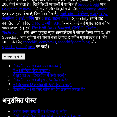
200 देशों में होता है। सिलेब्रिटी आवाज़ों में शामिल हैं
Snoop Dogg
और
Gwyneth Paltrow
। क्रिएटर्स और बिज़नेस के लिए
Speechify Studio
एडवांस्ड टूल्स देता है, जिनमें शामिल हैं
ए.आई. वॉइस जेनरेटर
,
ए.आई. वॉइस
क्लोनिंग
,
ए.आई. डबिंग
और
ए.आई. वॉइस चेंजर
। Speechify अपने हाई-
क्वालिटी, लो-कॉस्ट
टेक्स्ट टू स्पीच API
के ज़रिए कई बड़े प्रोडक्ट्स को भी
पावर करता है। इसे
The Wall Street Journal
,
CNBC
,
Forbes
,
TechCrunch
और अन्य प्रमुख न्यूज़ आउटलेट्स में फीचर किया गया है, और
Speechify आज दुनिया का सबसे बड़ा टेक्स्ट टू स्पीच प्रोवाइडर है। और
जानने के लिए
speechify.com/news
,
speechify.com/blog
और
speechify.com/press
पर जाएँ।
सामग्री सूची
टिकटॉक पर AI का क्या मतलब है?
मैं AI वीडियो कैसे बनाऊं?
मैं खुद को AI टिकटॉक में कैसे बदलूं?
टिकटॉक पर AI वॉइस ट्रेंड कैसे करें?
AI के साथ टिकटॉक वीडियो कैसे बनाएं?
टिकटॉक AI के लिए कौन सा ऐप उपयोग करता है?
अनुशंसित पोस्ट
क्रोम बनाम सफारी पर टेक्स्ट टू स्पीच
लेखों को ऑडियो में बदलने के 7 सबसे बड़े कारण