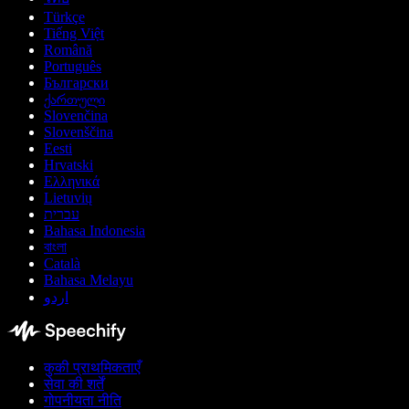
Türkçe
Tiếng Việt
Română
Português
Български
ქართული
Slovenčina
Slovenščina
Eesti
Hrvatski
Ελληνικά
Lietuvių
עברית
Bahasa Indonesia
বাংলা
Català
Bahasa Melayu
اردو
कुकी प्राथमिकताएँ
सेवा की शर्तें
गोपनीयता नीति