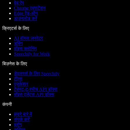
वेब ऐप
Chrome एक्सटेंशन
Edge ऐड-ऑन
डाउनलोड करें
क्रिएटर्स के लिए
AI वॉयस जनरेटर
डबिंग
वॉइस क्लोनिंग
Speechify for Work
बिज़नेस के लिए
डेवलपर्स के लिए Speechify
टीम्स
एजुकेशन
टेक्स्ट-टू-स्पीच API डॉक्स
वॉइस एजेंट्स API डॉक्स
कंपनी
हमारे बारे में
संपर्क करें
ब्लॉग
करियर