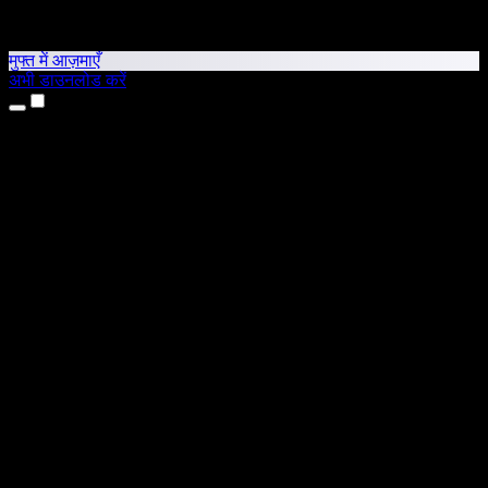
मुफ्त में आज़माएँ
अभी डाउनलोड करें
उत्पाद
टेक्स्ट टू स्पीच
iPhone और iPad ऐप्स
Android ऐप
Chrome एक्सटेंशन
Edge एक्सटेंशन
वेब ऐप
Mac ऐप
Windows ऐप
AI वॉयस जनरेटर