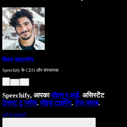
क्लिफ वाइट्समैन
Speechify के CEO और संस्थापक
Speechify, आपका
वॉइस ए.आई.
असिस्टेंट
टेक्स्ट टू स्पीच
.
वॉइस टाइपिंग
.
तेज़ जवाब
.
फ्री में आज़माएँ