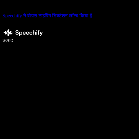
Speechify ने वॉयस टाइपिंग डिक्टेशन लॉन्च किया है
वॉइस टाइपिंग के साथ 5× तेज़ी से लिखें
उत्पाद
और जानें