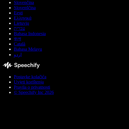
Slovenčina
Slovenščina
Eesti
Ελληνικά
Lietuvių
עברית
Bahasa Indonesia
বাংলা
Català
Bahasa Melayu
اردو
Postavke kolačića
Uvjeti korištenja
Pravila o privatnosti
© Speechify Inc 2026