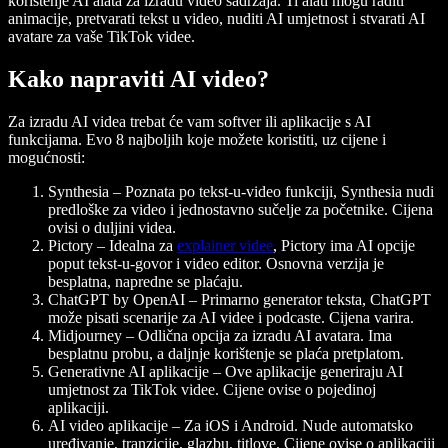
korištenje AI alata za izradu video sadržaja. Ti alati mogu raditi
animacije, pretvarati tekst u video, nuditi AI umjetnost i stvarati AI
avatare za vaše TikTok videe.
Kako napraviti AI video?
Za izradu AI videa trebat će vam softver ili aplikacije s AI
funkcijama. Evo 8 najboljih koje možete koristiti, uz cijene i
mogućnosti:
Synthesia
– Poznata po tekst-u-video funkciji, Synthesia nudi
predloške za video i jednostavno sučelje za početnike. Cijena
ovisi o duljini videa.
Pictory
– Idealna za
explainer videe
, Pictory ima AI opcije
poput tekst-u-govor i video editor. Osnovna verzija je
besplatna, napredne se plaćaju.
ChatGPT by OpenAI
– Primarno generator teksta, ChatGPT
može pisati scenarije za AI videe i podcaste. Cijena varira.
Midjourney
– Odlična opcija za izradu AI avatara. Ima
besplatnu probu, a daljnje korištenje se plaća pretplatom.
Generativne AI aplikacije
– Ove aplikacije generiraju AI
umjetnost za TikTok videe. Cijene ovise o pojedinoj
aplikaciji.
AI video aplikacije
– Za iOS i Android. Nude automatsko
uređivanje, tranzicije, glazbu, titlove. Cijene ovise o aplikaciji