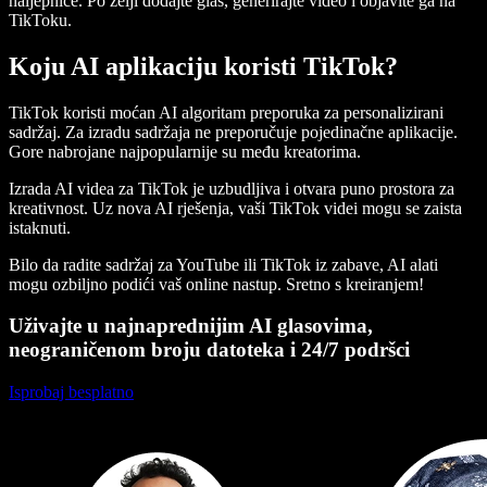
naljepnice. Po želji dodajte glas, generirajte video i objavite ga na
TikToku.
Koju AI aplikaciju koristi TikTok?
TikTok koristi moćan AI algoritam preporuka za personalizirani
sadržaj. Za izradu sadržaja ne preporučuje pojedinačne aplikacije.
Gore nabrojane najpopularnije su među kreatorima.
Izrada AI videa za TikTok je uzbudljiva i otvara puno prostora za
kreativnost. Uz nova AI rješenja, vaši TikTok videi mogu se zaista
istaknuti.
Bilo da radite sadržaj za YouTube ili TikTok iz zabave, AI alati
mogu ozbiljno podići vaš online nastup. Sretno s kreiranjem!
Uživajte u najnaprednijim AI glasovima,
neograničenom broju datoteka i 24/7 podršci
Isprobaj besplatno