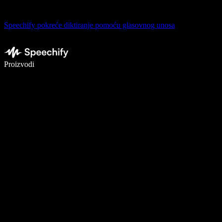
Speechify pokreće diktiranje pomoću glasovnog unosa
Pišite 5× brže uz glasovno diktiranje
Proizvodi
Saznajte više