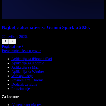
Najbolje alternative za Gemini Spark u 2026.
22. svibnja 2026.
1
Pogledaj sve
Pretvaranje teksta u govor
Aplikacija za iPhone i iPad
Aplikacija za Android
Aplikacija za Mac
Aplikacija za Windows
Web aplikacija
Proširenje za Chrome
Dodatak za Edge
Preuzimanje
Za kreatore
AI generator glasova