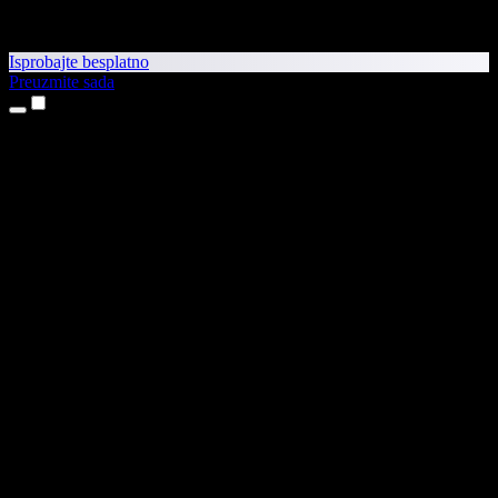
Isprobajte besplatno
Preuzmite sada
Proizvodi
Pretvaranje teksta u govor
Aplikacije za iPhone i iPad
Aplikacija za Android
Proširenje za Chrome
Proširenje za Edge
Web-aplikacija
Aplikacija za Mac
Aplikacija za Windows