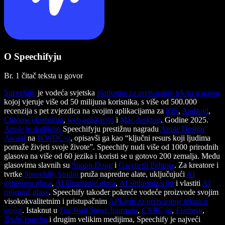
O Speechifyju
Br. 1 čitač teksta u govor
Speechify
je vodeća svjetska
platforma za pretvaranje teksta u govor
kojoj vjeruje više od 50 milijuna korisnika, s više od 500.000
recenzija s pet zvjezdica na svojim aplikacijama za
iOS
,
Android
,
Chrome ekstenziju
,
web-aplikaciju
i
Mac desktop
. Godine 2025.
Apple je dodijelio
Speechifyju prestižnu nagradu
Apple Design
Award
na
WWDC-u
, opisavši ga kao “ključni resurs koji ljudima
pomaže živjeti svoje živote”. Speechify nudi više od 1000 prirodnih
glasova na više od 60 jezika i koristi se u gotovo 200 zemalja. Među
glasovima slavnih su
Snoop Dogg
i
Gwyneth Paltrow
. Za kreatore i
tvrtke
Speechify Studio
pruža napredne alate, uključujući
AI
generator glasa
,
AI kloniranje glasa
,
AI sinkronizaciju
i vlastiti
AI
mijenjač glasa
. Speechify također pokreće vodeće proizvode svojim
visokokvalitetnim i pristupačnim
API-jem za pretvaranje teksta u
govor
. Istaknut u
The Wall Street Journalu
,
CNBC-ju
,
Forbesu
,
TechCrunchu
i drugim velikim medijima, Speechify je najveći