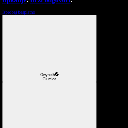
tipkanje
.
Brzi odgovori
.
Isprobaj besplatno
Gwyneth
Glumica