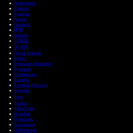
Nederlands
English
Français
Suomi
Deutsch
हिन्दी
Italiano
日本語
한국어
Norsk bokmål
Polski
Português Brasileiro
Русский
Українська
Español
Español (México)
Svenska
ไทย
Türkçe
Tiếng Việt
Română
Português
Български
ქართული