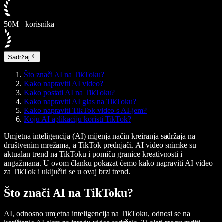
50M+ korisnika
Sadržaj
Što znači AI na TikToku?
Kako napraviti AI video?
Kako postati AI na TikToku?
Kako napraviti AI glas na TikToku?
Kako napraviti TikTok video s AI-jem?
Koju AI aplikaciju koristi TikTok?
Umjetna inteligencija (AI) mijenja način kreiranja sadržaja na
društvenim mrežama, a TikTok prednjači. AI video snimke su
aktualan trend na TikToku i pomiču granice kreativnosti i
angažmana. U ovom članku pokazat ćemo kako napraviti AI video
za TikTok i uključiti se u ovaj brzi trend.
Što znači AI na TikToku?
AI, odnosno umjetna inteligencija na TikToku, odnosi se na