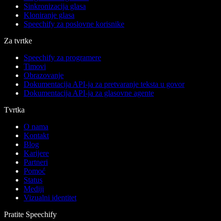
Sinkronizacija glasa
Kloniranje glasa
Speechify za poslovne korisnike
Za tvrtke
Speechify za programere
Timovi
Obrazovanje
Dokumentacija API-ja za pretvaranje teksta u govor
Dokumentacija API-ja za glasovne agente
Tvrtka
O nama
Kontakt
Blog
Karijere
Partneri
Pomoć
Status
Mediji
Vizualni identitet
Pratite Speechify