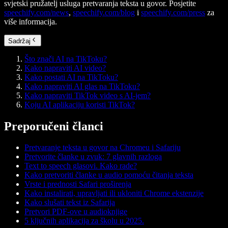
svjetski pružatelj usluga pretvaranja teksta u govor. Posjetite
speechify.com/news
,
speechify.com/blog
i
speechify.com/press
za
više informacija.
Sadržaj
Što znači AI na TikToku?
Kako napraviti AI video?
Kako postati AI na TikToku?
Kako napraviti AI glas na TikToku?
Kako napraviti TikTok video s AI-jem?
Koju AI aplikaciju koristi TikTok?
Preporučeni članci
Pretvaranje teksta u govor na Chromeu i Safariju
Pretvorite članke u zvuk: 7 glavnih razloga
Text to speech glasovi. Kako rade?
Kako pretvoriti članke u audio pomoću čitanja teksta
Vrste i prednosti Safari proširenja
Kako instalirati, upravljati ili ukloniti Chrome ekstenzije
Kako slušati tekst iz Safarija
Pretvori PDF-ove u audioknjige
5 ključnih aplikacija za školu u 2025.