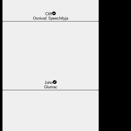
Cliff
Osnivač Speechifyja
John
Glumac