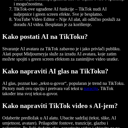
i mogućnostima.
TikTok-ove ugrađene AI funkcije
– TikTok nudi AI
naljepnice i green screen efekte. Sve je besplatno.
YouTube Video Editor
– Nije AI alat, ali odlično posluži za
doradu AI videa. Besplatan je za korištenje.
Kako postati AI na TikToku?
Stvaranje AI avatara za TikTok zabavno je i jako privlači publiku.
Alati poput Midjourneyja služe za izradu AI avatara, koje zatim
možete spojiti s green screen efektom za zanimljive video uratke.
Kako napraviti AI glas na TikToku?
AI glas, poznat kao „tekst-u-govor“, popularan je trend na TikToku.
Pictory nudi ovu opciju i pretvara vaš tekst u
naraciju
. TikTok
također ima svoj tekst-u-govor.
Kako napraviti TikTok video s AI-jem?
Odaberite predložak u AI alatu. Ubacite sadržaj (tekst, slike, AI
umjetnost, avatare). Prilagodite fontove, tranzicije, glazbu i