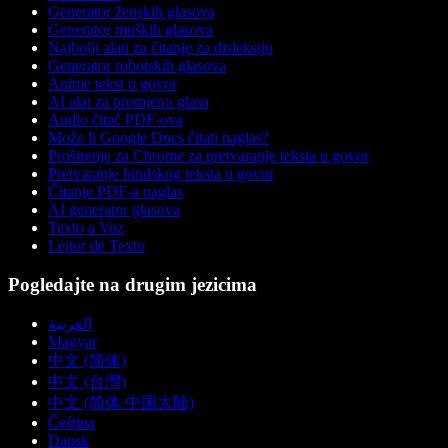
Generator ženskih glasova
Generator muških glasova
Najbolji alati za čitanje za disleksiju
Generator robotskih glasova
Anime tekst u govor
AI alat za promjenu glasa
Audio čitač PDF-ova
Može li Google Docs čitati naglas?
Proširenje za Chrome za pretvaranje teksta u govor
Pretvaranje hindskog teksta u govor
Čitanje PDF-a naglas
AI generator glasova
Texto a Voz
Leitor de Texto
Pogledajte na drugim jezicima
العربية
Magyar
中文 (简体)
中文 (台灣)
中文 (简体 中国大陆)
Čeština
Dansk