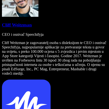
Cliff Weitzman
CEO i osnivač Speechifyja
Cliff Weitzman je zagovaratelj osoba s disleksijom te CEO i osnivač
Speechifyja, najpopularnije aplikacije za pretvaranje teksta u govor
na svijetu, s preko 100.000 ocjena s 5 zvjezdica i prvim mjestom u
App Store kategoriji Vijesti i časopisi. Godine 2017. Weitzman je
uvršten na Forbesovu listu 30 ispod 30 zbog rada na poboljšanju
pristupačnosti interneta za osobe s teškoćama u učenju. O njemu su
pisali EdSurge, Inc., PC Mag, Entrepreneur, Mashable i drugi
vodeći mediji.