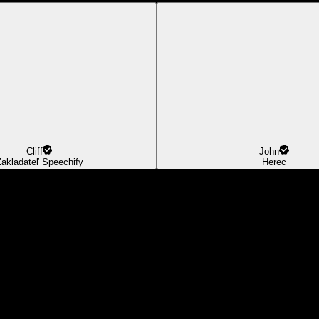
Cliff
John
akladateľ Speechify
Herec