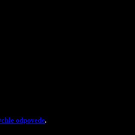
chle odpovede
.