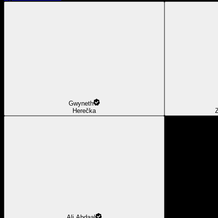
Gwyneth
Herečka
Z
Ali Abdaal