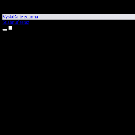
Vyskúšajte zdarma
Stiahnuť teraz
Produkty
Prevod textu na reč
Aplikácie pre iPhone a iPad
Aplikácia pre Android
Rozšírenie pre Chrome
Rozšírenie pre Edge
Webová aplikácia
Aplikácia pre Mac
Aplikácia pre Windows