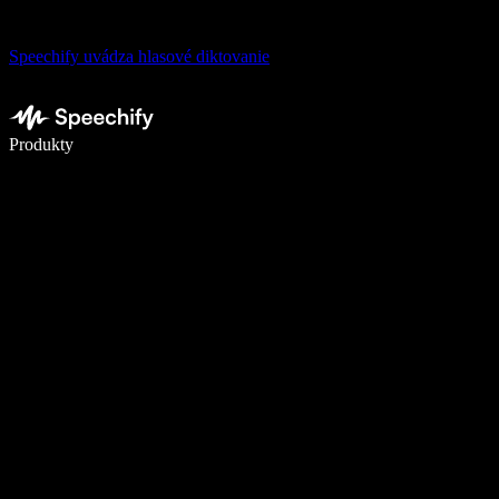
Speechify uvádza hlasové diktovanie
Píšte 5× rýchlejšie pomocou hlasového diktovania
Produkty
Zistiť viac