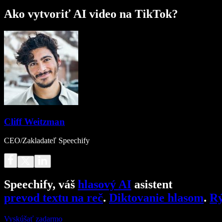
Ako vytvoriť AI video na TikTok?
Cliff Weitzman
CEO/Zakladateľ Speechify
Speechify, váš
hlasový AI
asistent
prevod textu na reč
.
Diktovanie hlasom
.
Rý
Vyskúšať zadarmo