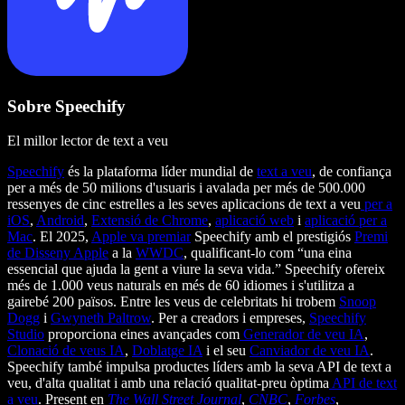
Sobre Speechify
El millor lector de text a veu
Speechify
és la plataforma líder mundial de
text a veu
, de confiança
per a més de 50 milions d'usuaris i avalada per més de 500.000
ressenyes de cinc estrelles a les seves aplicacions de text a veu
per a
iOS
,
Android
,
Extensió de Chrome
,
aplicació web
i
aplicació per a
Mac
. El 2025,
Apple va premiar
Speechify amb el prestigiós
Premi
de Disseny Apple
a la
WWDC
, qualificant-lo com “una eina
essencial que ajuda la gent a viure la seva vida.” Speechify ofereix
més de 1.000 veus naturals en més de 60 idiomes i s'utilitza a
gairebé 200 països. Entre les veus de celebritats hi trobem
Snoop
Dogg
i
Gwyneth Paltrow
. Per a creadors i empreses,
Speechify
Studio
proporciona eines avançades com
Generador de veu IA
,
Clonació de veus IA
,
Doblatge IA
i el seu
Canviador de veu IA
.
Speechify també impulsa productes líders amb la seva API de text a
veu, d'alta qualitat i amb una relació qualitat-preu òptima
API de text
a veu
. Present en
The Wall Street Journal
,
CNBC
,
Forbes
,