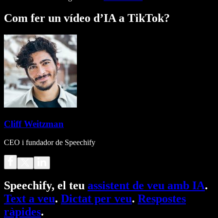
Com fer un vídeo d’IA a TikTok?
Cliff Weitzman
CEO i fundador de Speechify
Speechify, el teu
assistent de veu amb IA
.
Text a veu
.
Dictat per veu
.
Respostes
ràpides
.