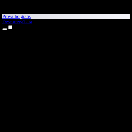
Prova-ho gratis
Descarrega'l ara
Productes
Text a veu
Aplicacions per a iPhone i iPad
Aplicació per a Android
Extensió per al Chrome
Extensió per a l'Edge
Aplicació web
Aplicació per al Mac
Aplicació per al Windows