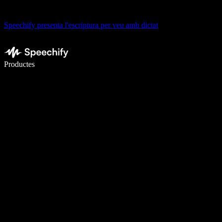
Speechify presenta l'escriptura per veu amb dictat
Escriu 5× més ràpid amb la veu
Productes
Més informació