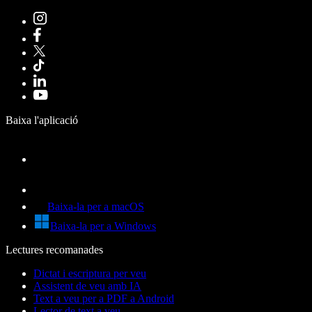
Baixa l'aplicació
Baixa-la per a macOS
Baixa-la per a Windows
Lectures recomanades
Dictat i escriptura per veu
Assistent de veu amb IA
Text a veu per a PDF a Android
Lector de text a veu