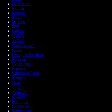
Nederlands
English
Français
Suomi
Deutsch
हिन्दी
Italiano
日本語
한국어
Norsk bokmål
Polski
Português Brasileiro
Русский
Українська
Español
Español (México)
Svenska
ไทย
Türkçe
Tiếng Việt
Română
Português
Български
ქართული