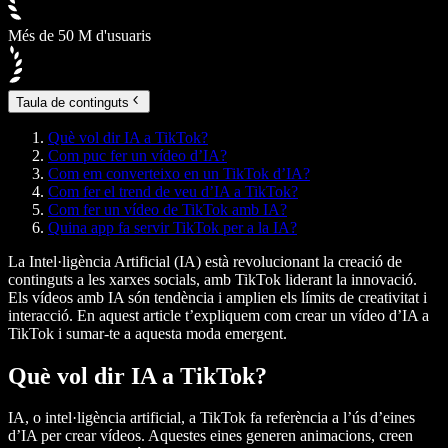
Més de 50 M d'usuaris
Taula de continguts
Què vol dir IA a TikTok?
Com puc fer un vídeo d’IA?
Com em converteixo en un TikTok d’IA?
Com fer el trend de veu d’IA a TikTok?
Com fer un vídeo de TikTok amb IA?
Quina app fa servir TikTok per a la IA?
La Intel·ligència Artificial (IA) està revolucionant la creació de
continguts a les xarxes socials, amb TikTok liderant la innovació.
Els vídeos amb IA són tendència i amplien els límits de creativitat i
interacció. En aquest article t’expliquem com crear un vídeo d’IA a
TikTok i sumar-te a aquesta moda emergent.
Què vol dir IA a TikTok?
IA, o intel·ligència artificial, a TikTok fa referència a l’ús d’eines
d’IA per crear vídeos. Aquestes eines generen animacions, creen