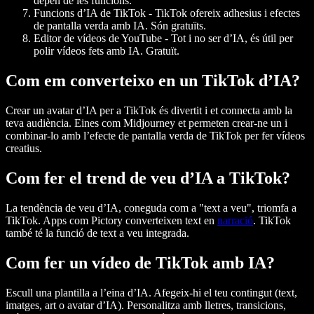
depèn de les funcions.
Funcions d’IA de TikTok
- TikTok ofereix adhesius i efectes
de pantalla verda amb IA. Són gratuïts.
Editor de vídeos de YouTube
- Tot i no ser d’IA, és útil per
polir vídeos fets amb IA. Gratuït.
Com em converteixo en un TikTok d’IA?
Crear un avatar d’IA per a TikTok és divertit i et connecta amb la
teva audiència. Eines com Midjourney et permeten crear-ne un i
combinar-lo amb l’efecte de pantalla verda de TikTok per fer vídeos
creatius.
Com fer el trend de veu d’IA a TikTok?
La tendència de veu d’IA, coneguda com a "text a veu", triomfa a
TikTok. Apps com Pictory converteixen text en
narració
. TikTok
també té la funció de text a veu integrada.
Com fer un vídeo de TikTok amb IA?
Escull una plantilla a l’eina d’IA. Afegeix-hi el teu contingut (text,
imatges, art o avatar d’IA). Personalitza amb lletres, transicions,