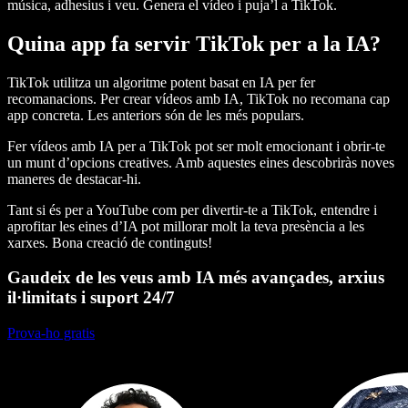
música, adhesius i veu. Genera el vídeo i puja’l a TikTok.
Quina app fa servir TikTok per a la IA?
TikTok utilitza un algoritme potent basat en IA per fer
recomanacions. Per crear vídeos amb IA, TikTok no recomana cap
app concreta. Les anteriors són de les més populars.
Fer vídeos amb IA per a TikTok pot ser molt emocionant i obrir-te
un munt d’opcions creatives. Amb aquestes eines descobriràs noves
maneres de destacar-hi.
Tant si és per a YouTube com per divertir-te a TikTok, entendre i
aprofitar les eines d’IA pot millorar molt la teva presència a les
xarxes. Bona creació de continguts!
Gaudeix de les veus amb IA més avançades, arxius
il·limitats i suport 24/7
Prova-ho gratis