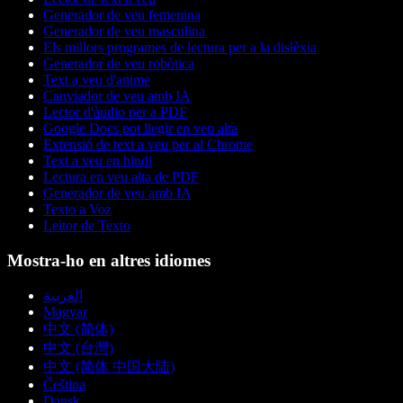
Generador de veu femenina
Generador de veu masculina
Els millors programes de lectura per a la dislèxia
Generador de veu robòtica
Text a veu d'anime
Canviador de veu amb IA
Lector d'àudio per a PDF
Google Docs pot llegir en veu alta
Extensió de text a veu per al Chrome
Text a veu en hindi
Lectura en veu alta de PDF
Generador de veu amb IA
Texto a Voz
Leitor de Texto
Mostra-ho en altres idiomes
العربية
Magyar
中文 (简体)
中文 (台灣)
中文 (简体 中国大陆)
Čeština
Dansk