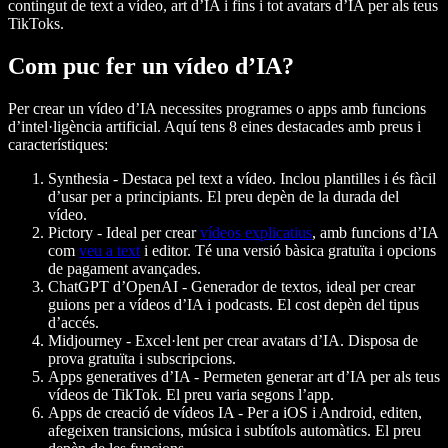
contingut de text a vídeo, art d’IA i fins i tot avatars d’IA per als teus
TikToks.
Com puc fer un vídeo d’IA?
Per crear un vídeo d’IA necessites programes o apps amb funcions
d’intel·ligència artificial. Aquí tens 8 eines destacades amb preus i
característiques:
Synthesia
- Destaca pel text a vídeo. Inclou plantilles i és fàcil
d’usar per a principiants. El preu depèn de la durada del
vídeo.
Pictory
- Ideal per crear
vídeos explicatius
, amb funcions d’IA
com
veu a text
i editor. Té una versió bàsica gratuïta i opcions
de pagament avançades.
ChatGPT d’OpenAI
- Generador de textos, ideal per crear
guions per a vídeos d’IA i podcasts. El cost depèn del tipus
d’accés.
Midjourney
- Excel·lent per crear avatars d’IA. Disposa de
prova gratuïta i subscripcions.
Apps generatives d’IA
- Permeten generar art d’IA per als teus
vídeos de TikTok. El preu varia segons l’app.
Apps de creació de vídeos IA
- Per a iOS i Android, editen,
afegeixen transicions, música i subtítols automàtics. El preu