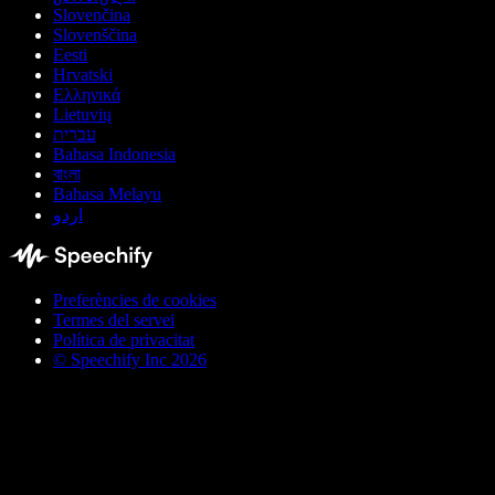
Slovenčina
Slovenščina
Eesti
Hrvatski
Ελληνικά
Lietuvių
עברית
Bahasa Indonesia
বাংলা
Bahasa Melayu
اردو
Preferències de cookies
Termes del servei
Política de privacitat
© Speechify Inc 2026