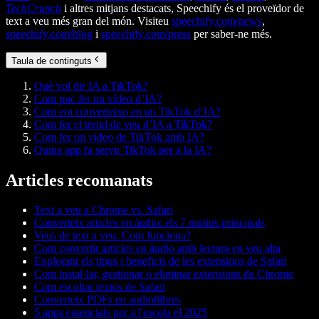
TechCrunch
i altres mitjans destacats, Speechify és el proveïdor de
text a veu més gran del món. Visiteu
speechify.com/news
,
speechify.com/blog
i
speechify.com/press
per saber-ne més.
Taula de continguts
Què vol dir IA a TikTok?
Com puc fer un vídeo d’IA?
Com em converteixo en un TikTok d’IA?
Com fer el trend de veu d’IA a TikTok?
Com fer un vídeo de TikTok amb IA?
Quina app fa servir TikTok per a la IA?
Articles recomanats
Text a veu a Chrome vs. Safari
Converteix articles en àudio: els 7 motius principals
Veus de text a veu. Com funciona?
Com convertir articles en àudio amb lectura en veu alta
Explorant els tipus i beneficis de les extensions de Safari
Com instal·lar, gestionar o eliminar extensions de Chrome
Com escoltar textos de Safari
Converteix PDFs en audiollibres
5 apps essencials per a l'escola el 2025