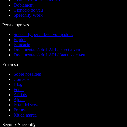
Doblament
Clonació de veu
Speechify Work
Per a empreses
Speechify per a desenvolupadors
Equips
Educació
Documentació de l’API de text a veu
Documentació de l’API d’agents de veu
Empresa
Sobre nosaltres
Contacte
Blog
Feina
Afiliats
Ajuda
Estat del servei
Premsa
Kit de marca
Segueix Speechify