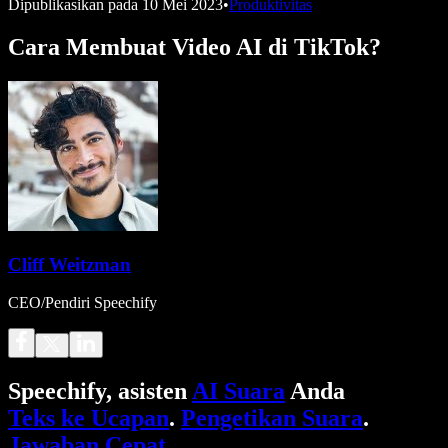
Dipublikasikan pada
10 Mei 2023
•
Produktivitas
Cara Membuat Video AI di TikTok?
Cliff Weitzman
CEO/Pendiri Speechify
Speechify, asisten
AI Suara
Anda
Teks ke Ucapan
.
Pengetikan Suara
.
Jawaban Cepat
.