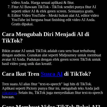
video Anda. Harga sesuai aplikasi & fitur.
Fitur AI Bawaan TikTok
- TikTok sendiri punya fitur AI
seperti stiker AI & efek green screen. Semuanya gratis.
Editor Video YouTube
- Meski bukan alat AI, editor video
YouTube ini berguna buat finishing edit video AI Anda.
Gratis dipakai.
Cara Mengubah Diri Menjadi AI di
TikTok?
Bikin avatar AI untuk TikTok adalah cara seru buat terhubung
dengan audiens. Gunakan alat seperti Midjourney untuk membuat
avatar AI Anda. Padukan dengan efek green screen TikTok untuk
hasil video yang unik dan kreatif.
Cara Ikut Tren
Suara AI
di TikTok?
Tren suara AI alias fitur "text-to-speech" lagi hits di TikTok.
Aplikasi seperti Pictory punya fitur ini, mengubah teks Anda jadi
voiceover
. Selain itu, TikTok juga menyediakan fitur text-to-speech
bawaan.
Cara Membuat Video TikTok Pakai AI?