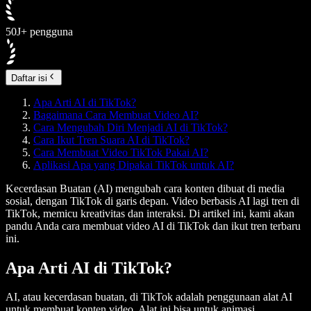
50J+ pengguna
Daftar isi
Apa Arti AI di TikTok?
Bagaimana Cara Membuat Video AI?
Cara Mengubah Diri Menjadi AI di TikTok?
Cara Ikut Tren Suara AI di TikTok?
Cara Membuat Video TikTok Pakai AI?
Aplikasi Apa yang Dipakai TikTok untuk AI?
Kecerdasan Buatan (AI) mengubah cara konten dibuat di media
sosial, dengan TikTok di garis depan. Video berbasis AI lagi tren di
TikTok, memicu kreativitas dan interaksi. Di artikel ini, kami akan
pandu Anda cara membuat video AI di TikTok dan ikut tren terbaru
ini.
Apa Arti AI di TikTok?
AI, atau kecerdasan buatan, di TikTok adalah penggunaan alat AI
untuk membuat konten video. Alat ini bisa untuk animasi,