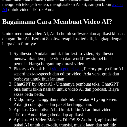
mengubah teks jadi video, menghasilkan AI art, sampai bikin
avatar
AI
untuk video TikTok Anda.
Bagaimana Cara Membuat Video AI?
Untuk membuat video AI, Anda butuh software atau aplikasi khusus
dengan fitur AI. Berikut 8 software/aplikasi terbaik, lengkap dengan
harga dan fiturnya:
Synthesia
- Andalan untuk fitur text-to-video, Synthesia
menawarkan template video dan workflow simpel buat
pemula. Harga bergantung durasi video.
Pictory
- Cocok buat
video penjelasan
, Pictory punya fitur AI
seperti text-to-speech dan editor video. Ada versi gratis dan
berbayar untuk fitur lanjutan.
ChatGPT by OpenAI
- Utamanya pembuat teks, ChatGPT
bisa bantu bikin naskah untuk video AI dan podcast. Biaya
akses beda-beda.
Midjourney
- Unggulan untuk bikin avatar AI yang keren.
Ada uji coba gratis dan paket berlangganan.
Aplikasi Generative AI
- Untuk bikin AI art buat video
TikTok Anda. Harga beda tiap aplikasi.
Aplikasi AI Video Maker
- Di iOS & Android, aplikasi ini
pakai AI untuk auto-edit, transisi, musik latar, dan subtitle