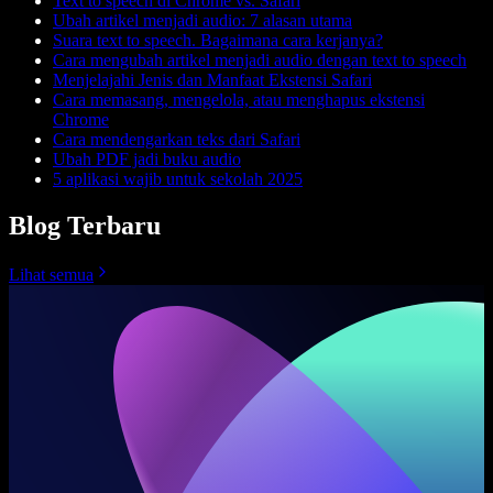
Text to speech di Chrome vs. Safari
Ubah artikel menjadi audio: 7 alasan utama
Suara text to speech. Bagaimana cara kerjanya?
Cara mengubah artikel menjadi audio dengan text to speech
Menjelajahi Jenis dan Manfaat Ekstensi Safari
Cara memasang, mengelola, atau menghapus ekstensi
Chrome
Cara mendengarkan teks dari Safari
Ubah PDF jadi buku audio
5 aplikasi wajib untuk sekolah 2025
Blog Terbaru
Lihat semua