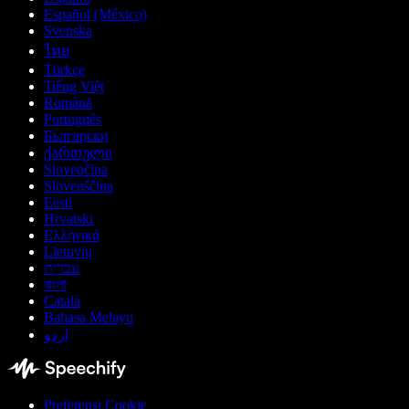
Español (México)
Svenska
ไทย
Türkçe
Tiếng Việt
Română
Português
Български
ქართული
Slovenčina
Slovenščina
Eesti
Hrvatski
Ελληνικά
Lietuvių
עברית
বাংলা
Català
Bahasa Melayu
اردو
Preferensi Cookie