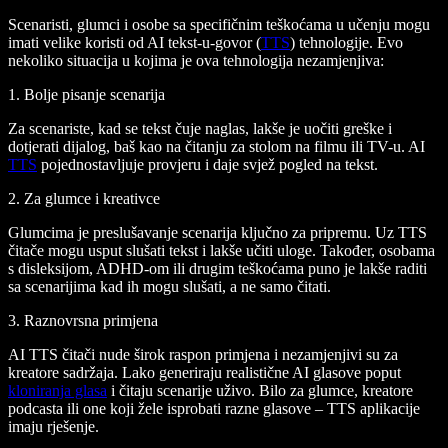
Scenaristi, glumci i osobe sa specifičnim teškoćama u učenju mogu
imati velike koristi od AI tekst-u-govor (
TTS
) tehnologije. Evo
nekoliko situacija u kojima je ova tehnologija nezamjenjiva:
1. Bolje pisanje scenarija
Za scenariste, kad se tekst čuje naglas, lakše je uočiti greške i
dotjerati dijalog, baš kao na čitanju za stolom na filmu ili TV-u. AI
TTS
pojednostavljuje provjeru i daje svjež pogled na tekst.
2. Za glumce i kreativce
Glumcima je preslušavanje scenarija ključno za pripremu. Uz TTS
čitače mogu usput slušati tekst i lakše učiti uloge. Također, osobama
s disleksijom, ADHD-om ili drugim teškoćama puno je lakše raditi
sa scenarijima kad ih mogu slušati, a ne samo čitati.
3. Raznovrsna primjena
AI TTS čitači nude širok raspon primjena i nezamjenjivi su za
kreatore sadržaja. Lako generiraju realistične AI glasove poput
kloniranja glasa
i čitaju scenarije uživo. Bilo za glumce, kreatore
podcasta ili one koji žele isprobati razne glasove – TTS aplikacije
imaju rješenje.