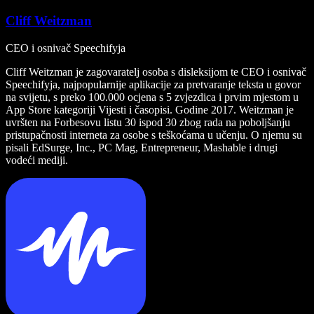
Cliff Weitzman
CEO i osnivač Speechifyja
Cliff Weitzman je zagovaratelj osoba s disleksijom te CEO i osnivač
Speechifyja, najpopularnije aplikacije za pretvaranje teksta u govor
na svijetu, s preko 100.000 ocjena s 5 zvjezdica i prvim mjestom u
App Store kategoriji Vijesti i časopisi. Godine 2017. Weitzman je
uvršten na Forbesovu listu 30 ispod 30 zbog rada na poboljšanju
pristupačnosti interneta za osobe s teškoćama u učenju. O njemu su
pisali EdSurge, Inc., PC Mag, Entrepreneur, Mashable i drugi
vodeći mediji.