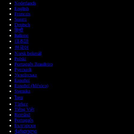
Nederlands
English
Français
Suomi
Deutsch
हिन्दी
Italiano
日本語
한국어
Norsk bokmål
Polski
Português Brasileiro
Русский
Українська
Español
Español (México)
Svenska
ไทย
Türkçe
Tiếng Việt
Română
Português
Български
ქართული