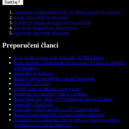
Sadržaj
Otključajte učinkovitost: Moć AI tekst-u-govor za scenarije
Uloga AI-a u čitanju scenarija
Najbolji AI generatori glasova za scenarije
Isprobajte mogućnosti Speechify-a
Isprobajte Speechify besplatno
Preporučeni članci
Koje opcije izvoza nudi Speechify AI Note Taker
Kako studenti i profesionalci koriste nove AI alate za bilješke
u Speechifyu
Speechify vs Fathom
Zašto je bilježenje bilješki glasom budućnost
Speechify vs Tactiq
Najbolji alati za lekturu i copywriting
Prednosti istovremenog čitanja i slušanja
Zašto Speechify štedi više vremena od drugih AI alata
Speechify i Turbo AI
Speechify je bolji od Edge i iOS Čitanja naglas
Kako koristiti Speechify za upravljanje zadacima?
Speechify vs Confluence: Što je bolje za glasovno vođenu
produktivnost i rad sa znanjem?