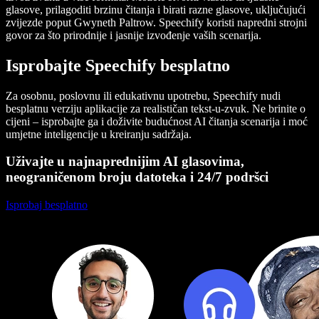
glasove, prilagoditi brzinu čitanja i birati razne glasove, uključujući
zvijezde poput Gwyneth Paltrow. Speechify koristi napredni strojni
govor za što prirodnije i jasnije izvođenje vaših scenarija.
Isprobajte Speechify besplatno
Za osobnu, poslovnu ili edukativnu upotrebu, Speechify nudi
besplatnu verziju aplikacije za realističan tekst-u-zvuk. Ne brinite o
cijeni – isprobajte ga i doživite budućnost AI čitanja scenarija i moć
umjetne inteligencije u kreiranju sadržaja.
Uživajte u najnaprednijim AI glasovima,
neograničenom broju datoteka i 24/7 podršci
Isprobaj besplatno