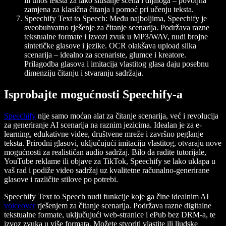
ili unos teksta za lako slušanje scena i dijaloga – povoljna
zamjena za klasična čitanja i pomoć pri učenju teksta.
Speechify Text to Speech: Među najboljima, Speechify je
sveobuhvatno rješenje za čitanje scenarija. Podržava razne
tekstualne formate i izvozi zvuk u MP3/WAV, nudi brojne
sintetičke glasove i jezike. OCR olakšava upload slika
scenarija – idealno za scenariste, glumce i kreatore.
Prilagodba glasova i imitacija vlastitog glasa daju posebnu
dimenziju čitanju i stvaranju sadržaja.
Isprobajte mogućnosti Speechify-a
Speechify
nije samo moćan alat za čitanje scenarija, već i revolucija
za generiranje AI scenarija na raznim jezicima. Idealan je za e-
learning, edukativne videe, društvene mreže i završno peglanje
teksta. Prirodni glasovi, uključujući imitaciju vlastitog, otvaraju nove
mogućnosti za realističan audio sadržaj. Bilo da radite tutorijale,
YouTube reklame ili objave za TikTok, Speechify se lako uklapa u
vaš rad i podiže video sadržaj uz kvalitetne računalno-generirane
glasove i različite stilove po potrebi.
Speechify Text to Speech nudi funkcije koje ga čine idealnim AI
voiceover
rješenjem za čitanje scenarija. Podržava razne digitalne
tekstualne formate, uključujući web-stranice i ePub bez DRM-a, te
izvoz zvuka u više formata. Možete stvoriti vlastite ili ljudske