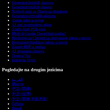
Generator ženskih glasova
Generator muških glasova
Najbolji alati za čitanje za disleksiju
Generator robotskih glasova
Anime tekst u govor
AI alat za promjenu glasa
Audio čitač PDF-ova
Može li Google Docs čitati naglas?
Proširenje za Chrome za pretvaranje teksta u govor
Pretvaranje hindskog teksta u govor
Čitanje PDF-a naglas
AI generator glasova
Texto a Voz
Leitor de Texto
Pogledajte na drugim jezicima
العربية
Magyar
中文 (简体)
中文 (台灣)
中文 (简体 中国大陆)
Čeština
Dansk