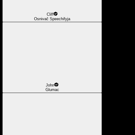
Cliff
Osnivač Speechifyja
John
Glumac