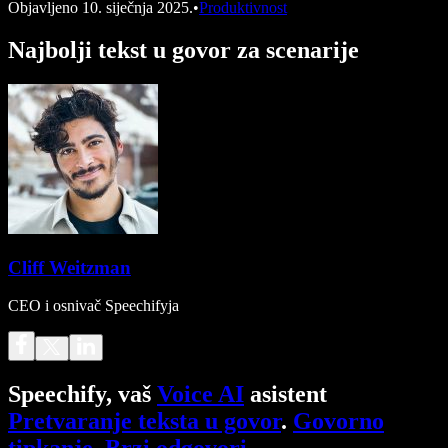
Objavljeno
10. siječnja 2025.
•
Produktivnost
Najbolji tekst u govor za scenarije
Cliff Weitzman
CEO i osnivač Speechifyja
Speechify, vaš
Voice AI
asistent
Pretvaranje teksta u govor
.
Govorno