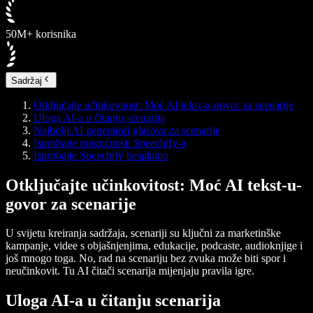
50M+ korisnika
Sadržaj
Otključajte učinkovitost: Moć AI tekst-u-govor za scenarije
Uloga AI-a u čitanju scenarija
Najbolji AI generatori glasova za scenarije
Isprobajte mogućnosti Speechify-a
Isprobajte Speechify besplatno
Otključajte učinkovitost: Moć AI tekst-u-
govor za scenarije
U svijetu kreiranja sadržaja, scenariji su ključni za marketinške
kampanje, videe s objašnjenjima, edukacije, podcaste, audioknjige i
još mnogo toga. No, rad na scenariju bez zvuka može biti spor i
neučinkovit. Tu AI čitači scenarija mijenjaju pravila igre.
Uloga AI-a u čitanju scenarija