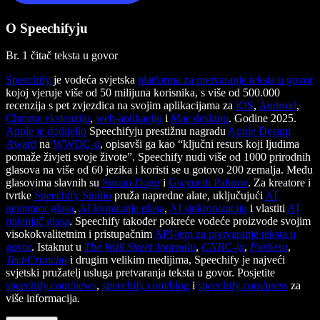
O Speechifyju
Br. 1 čitač teksta u govor
Speechify
je vodeća svjetska
platforma za pretvaranje teksta u govor
kojoj vjeruje više od 50 milijuna korisnika, s više od 500.000
recenzija s pet zvjezdica na svojim aplikacijama za
iOS
,
Android
,
Chrome ekstenziju
,
web-aplikaciju
i
Mac desktop
. Godine 2025.
Apple je dodijelio
Speechifyju prestižnu nagradu
Apple Design
Award
na
WWDC-u
, opisavši ga kao “ključni resurs koji ljudima
pomaže živjeti svoje živote”. Speechify nudi više od 1000 prirodnih
glasova na više od 60 jezika i koristi se u gotovo 200 zemalja. Među
glasovima slavnih su
Snoop Dogg
i
Gwyneth Paltrow
. Za kreatore i
tvrtke
Speechify Studio
pruža napredne alate, uključujući
AI
generator glasa
,
AI kloniranje glasa
,
AI sinkronizaciju
i vlastiti
AI
mijenjač glasa
. Speechify također pokreće vodeće proizvode svojim
visokokvalitetnim i pristupačnim
API-jem za pretvaranje teksta u
govor
. Istaknut u
The Wall Street Journalu
,
CNBC-ju
,
Forbesu
,
TechCrunchu
i drugim velikim medijima, Speechify je najveći
svjetski pružatelj usluga pretvaranja teksta u govor. Posjetite
speechify.com/news
,
speechify.com/blog
i
speechify.com/press
za
više informacija.