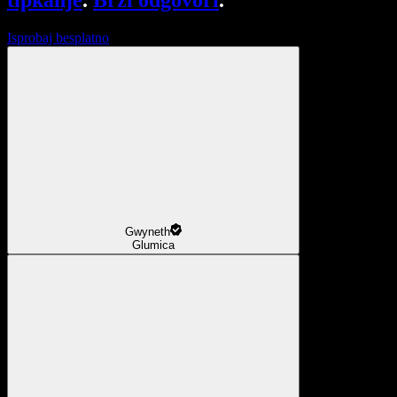
tipkanje
.
Brzi odgovori
.
Isprobaj besplatno
Gwyneth
Glumica