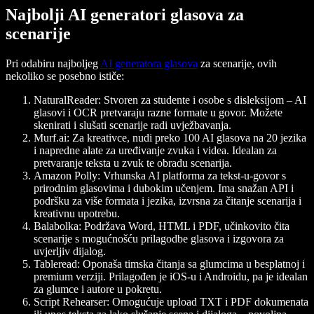
Najbolji AI generatori glasova za
scenarije
Pri odabiru najboljeg
AI generatora glasova
za scenarije, ovih
nekoliko se posebno ističe:
NaturalReader: Stvoren za studente i osobe s disleksijom – AI
glasovi i OCR pretvaraju razne formate u govor. Možete
skenirati i slušati scenarije radi uvježbavanja.
Murf.ai: Za kreativce, nudi preko 100 AI glasova na 20 jezika
i napredne alate za uređivanje zvuka i videa. Idealan za
pretvaranje teksta u zvuk te obradu scenarija.
Amazon Polly: Vrhunska AI platforma za tekst-u-govor s
prirodnim glasovima i dubokim učenjem. Ima snažan API i
podršku za više formata i jezika, izvrsna za čitanje scenarija i
kreativnu upotrebu.
Balabolka: Podržava Word, HTML i PDF, učinkovito čita
scenarije s mogućnošću prilagodbe glasova i izgovora za
uvjerljiv dijalog.
Tableread: Oponaša timska čitanja sa glumcima u besplatnoj i
premium verziji. Prilagođen je iOS-u i Androidu, pa je idealan
za glumce i autore u pokretu.
Script Rehearser: Omogućuje upload TXT i PDF dokumenata