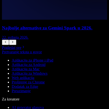
Najbolje alternative za Gemini Spark u 2026.
22. svibnja 2026.
1
Pogledaj sve
Pretvaranje teksta u govor
Aplikacija za iPhone i iPad
Aplikacija za Android
Aplikacija za Mac
Aplikacija za Windows
Web aplikacija
Proširenje za Chrome
Dodatak za Edge
Preuzimanje
Za kreatore
AI generator glasova