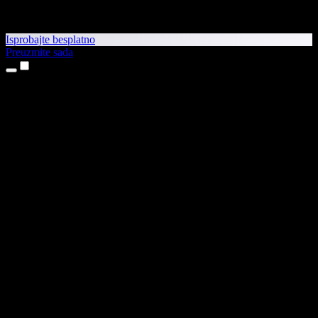
Isprobajte besplatno
Preuzmite sada
Proizvodi
Pretvaranje teksta u govor
Aplikacije za iPhone i iPad
Aplikacija za Android
Proširenje za Chrome
Proširenje za Edge
Web-aplikacija
Aplikacija za Mac
Aplikacija za Windows