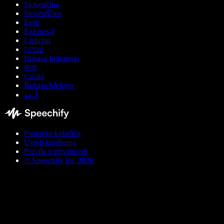
Slovenčina
Slovenščina
Eesti
Ελληνικά
Lietuvių
עברית
Bahasa Indonesia
বাংলা
Català
Bahasa Melayu
اردو
Postavke kolačića
Uvjeti korištenja
Pravila o privatnosti
© Speechify Inc 2026