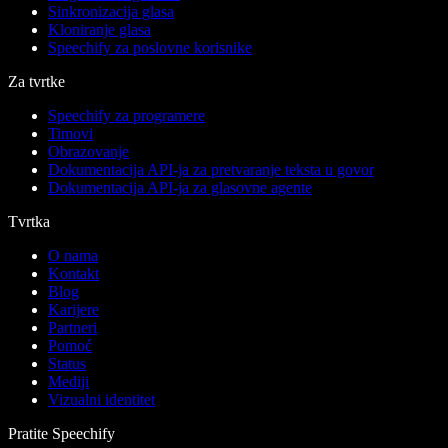
Sinkronizacija glasa
Kloniranje glasa
Speechify za poslovne korisnike
Za tvrtke
Speechify za programere
Timovi
Obrazovanje
Dokumentacija API-ja za pretvaranje teksta u govor
Dokumentacija API-ja za glasovne agente
Tvrtka
O nama
Kontakt
Blog
Karijere
Partneri
Pomoć
Status
Mediji
Vizualni identitet
Pratite Speechify