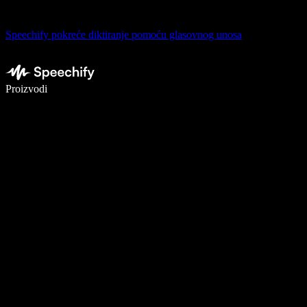
Speechify pokreće diktiranje pomoću glasovnog unosa
Pišite 5× brže uz glasovno diktiranje
Proizvodi
Saznajte više