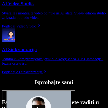
AI Video Studio
Stvarajte i montirajte video od nule uz AI alate. Sve-u-jednom studio
za izradu i obradu videa.
Pogledaj Video Studio
AI Sinkronizacija
Jednim klikom promijenite jezik bilo kojeg videa. Glas, intonacija i
brzina ostaju isti.
Pogledaj AI sinkronizaciju
Isprobajte sami
Evo malog pregleda što možete raditi u