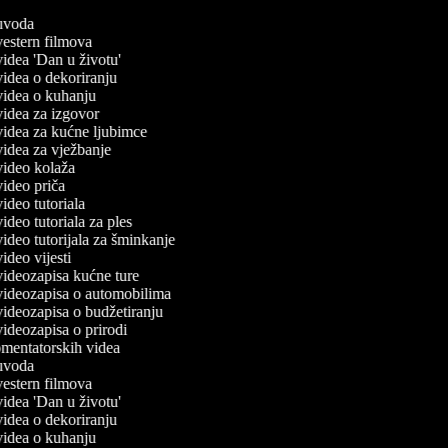
č uvoda
 vestern filmova
 videa 'Dan u životu'
 videa o dekoriranju
 videa o kuhanju
 videa za izgovor
 videa za kućne ljubimce
 videa za vježbanje
 video kolaža
 video priča
 video tutoriala
 video tutoriala za ples
 video tutorijala za šminkanje
 video vijesti
 videozapisa kućne ture
č videozapisa o automobilima
 videozapisa o budžetiranju
 videozapisa o prirodi
komentatorskih videa
č uvoda
 vestern filmova
 videa 'Dan u životu'
 videa o dekoriranju
 videa o kuhanju