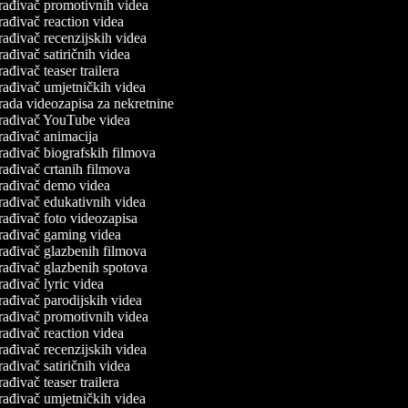
rađivač promotivnih videa
rađivač reaction videa
rađivač recenzijskih videa
ađivač satiričnih videa
ađivač teaser trailera
rađivač umjetničkih videa
rada videozapisa za nekretnine
rađivač YouTube videa
rađivač animacija
rađivač biografskih filmova
rađivač crtanih filmova
rađivač demo videa
rađivač edukativnih videa
rađivač foto videozapisa
rađivač gaming videa
rađivač glazbenih filmova
rađivač glazbenih spotova
ađivač lyric videa
rađivač parodijskih videa
rađivač promotivnih videa
rađivač reaction videa
rađivač recenzijskih videa
ađivač satiričnih videa
ađivač teaser trailera
rađivač umjetničkih videa