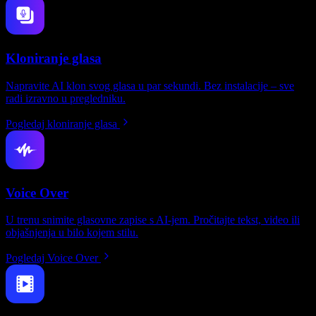
Kloniranje glasa
Napravite AI klon svog glasa u par sekundi. Bez instalacije – sve
radi izravno u pregledniku.
Pogledaj kloniranje glasa
Voice Over
U trenu snimite glasovne zapise s AI-jem. Pročitajte tekst, video ili
objašnjenja u bilo kojem stilu.
Pogledaj Voice Over