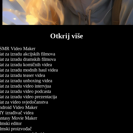
Otkrij više
MR Video Maker
at za izradu akcijskih filmova
at za izradu dramskih filmova
at za izradu komičnih videa
at za izradu modnih haul videa
t za izradu teaser videa
at za izradu unboxing videa
t za izradu video intervjua
at za izradu video podcasta
at za izradu video prezentacija
at za video svjedočanstva
droid Video Maker
Y izrađivač videa
ntasy Movie Maker
mski editor
lmski proizvođač