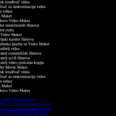
k izrađivač videa
vač za sinkronizaciju videa
 editor
 Maker
ows Video Maker
or misterioznih filmova
or outra
Video Maker
ljski kreator filmova
inska glazba za Video Maker
ditelj videa
atelj romantičnih filmova
telj sci-fi filmova
atelj video podcasta kopija
ler Movie Maker
k izrađivač videa
vač za sinkronizaciju videa
 editor
 Maker
ows Video Maker
ASMR Video Maker
Alat za izradu akcijskih filmova
Alat za izradu dramskih filmova
Alat za izradu komičnih videa