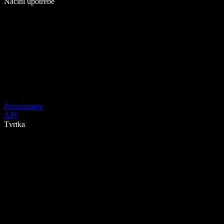
Načini upotrebe
Preuzimanje
API
Tvrtka