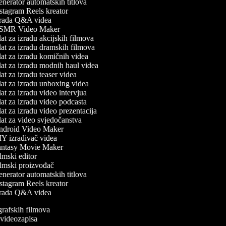
nerator automatskih titlova
stagram Reels kreator
rada Q&A videa
MR Video Maker
at za izradu akcijskih filmova
at za izradu dramskih filmova
at za izradu komičnih videa
at za izradu modnih haul videa
t za izradu teaser videa
at za izradu unboxing videa
t za izradu video intervjua
at za izradu video podcasta
at za izradu video prezentacija
at za video svjedočanstva
droid Video Maker
Y izrađivač videa
ntasy Movie Maker
mski editor
lmski proizvođač
nerator automatskih titlova
stagram Reels kreator
rada Q&A videa
ografskih filmova
n videozapisa