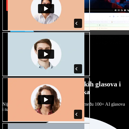
Veliki izbor muških i ženskih glasova i
raznih naglasaka
Nijedan projekt ne mora zvučati isto. Birajte među 100+ AI glasova
i naglasaka i prilagodite ih sebi.