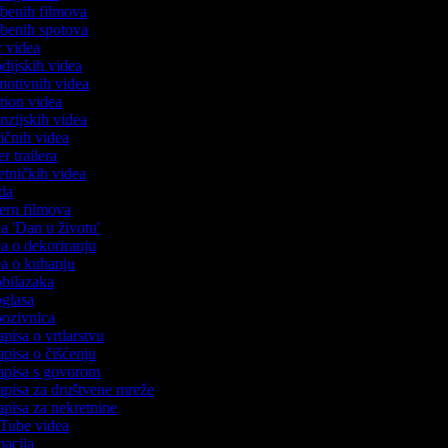
azbenih filmova
azbenih spotova
ic videa
odijskih videa
omotivnih videa
ction videa
enzijskih videa
iričnih videa
er trailera
jetničkih videa
oda
stern filmova
ea 'Dan u životu'
dea o dekoriranju
dea o kuhanju
 obilazaka
 oglasa
 pozivnica
apisa o vrtlarstvu
zapisa o čišćenju
zapisa s govorom
zapisa za društvene mreže
zapisa za nekretnine
uTube videa
imacija