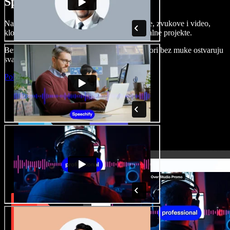
Speechify Studiju.
Napravite voice overe, dodajte besplatne slike, zvukove i video,
klonirajte svoj glas i složite sjajne audio-vizualne projekte.
Bez učenja i sve dostupno u pregledniku, autori bez muke ostvaruju
svaku kreativnu ideju.
Pokreni Studio