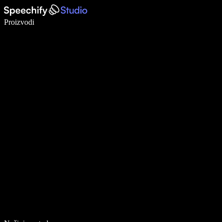
Pišite 5× brže uz glasovno diktiranje
Proizvodi
Saznajte više