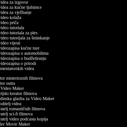
 videa za izgovor
 videa za kućne ljubimce
 videa za vježbanje
 video kolaža
 video priča
 video tutoriala
 video tutoriala za ples
 video tutorijala za šminkanje
 video vijesti
 videozapisa kućne ture
č videozapisa o automobilima
 videozapisa o budžetiranju
 videozapisa o prirodi
komentatorskih videa
or misterioznih filmova
or outra
Video Maker
ljski kreator filmova
inska glazba za Video Maker
ditelj videa
atelj romantičnih filmova
telj sci-fi filmova
atelj video podcasta kopija
ler Movie Maker