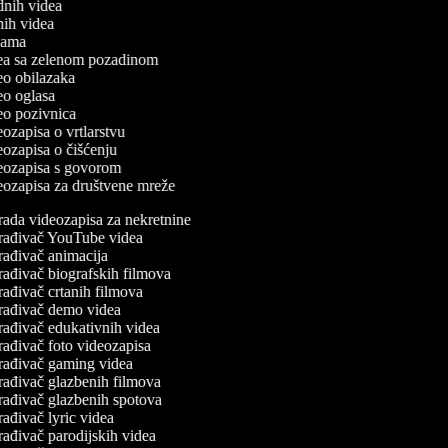
odnih videa
tnih videa
eklama
idea sa zelenom pozadinom
deo obilazaka
deo oglasa
deo pozivnica
deozapisa o vrtlarstvu
deozapisa o čišćenju
ideozapisa s govorom
deozapisa za društvene mreže
rada videozapisa za nekretnine
rađivač YouTube videa
rađivač animacija
rađivač biografskih filmova
rađivač crtanih filmova
rađivač demo videa
rađivač edukativnih videa
rađivač foto videozapisa
rađivač gaming videa
rađivač glazbenih filmova
rađivač glazbenih spotova
ađivač lyric videa
rađivač parodijskih videa