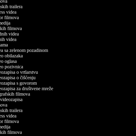
lmova
mskih trailera
tness videa
ror filmova
omedija
atkih filmova
odnih videa
tnih videa
eklama
idea sa zelenom pozadinom
deo obilazaka
deo oglasa
deo pozivnica
deozapisa o vrtlarstvu
deozapisa o čišćenju
ideozapisa s govorom
deozapisa za društvene mreže
ografskih filmova
n videozapisa
lmova
mskih trailera
tness videa
ror filmova
omedija
atkih filmova