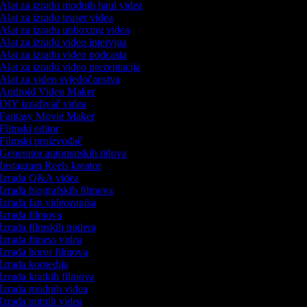
Alat za izradu modnih haul videa
Alat za izradu teaser videa
Alat za izradu unboxing videa
Alat za izradu video intervjua
Alat za izradu video podcasta
Alat za izradu video prezentacija
Alat za video svjedočanstva
Android Video Maker
DIY izrađivač videa
Fantasy Movie Maker
Filmski editor
Filmski proizvođač
Generator automatskih titlova
Instagram Reels kreator
Izrada Q&A videa
Izrada biografskih filmova
Izrada fan videozapisa
Izrada filmova
Izrada filmskih trailera
Izrada fitness videa
Izrada horor filmova
Izrada komedija
Izrada kratkih filmova
Izrada modnih videa
Izrada putnih videa