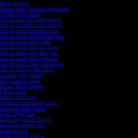
Izrada reklama
Izrada videa sa zelenom pozadinom
ASMR Video Maker
Alat za izradu akcijskih filmova
Alat za izradu dramskih filmova
Alat za izradu komičnih videa
Alat za izradu modnih haul videa
Alat za izradu teaser videa
Alat za izradu unboxing videa
Alat za izradu video intervjua
Alat za izradu video podcasta
Alat za izradu video prezentacija
Alat za video svjedočanstva
Android Video Maker
DIY izrađivač videa
Fantasy Movie Maker
Filmski editor
Filmski proizvođač
Generator automatskih titlova
Instagram Reels kreator
Izrada Q&A videa
Izrada biografskih filmova
Izrada fan videozapisa
Izrada filmova
Izrada filmskih trailera