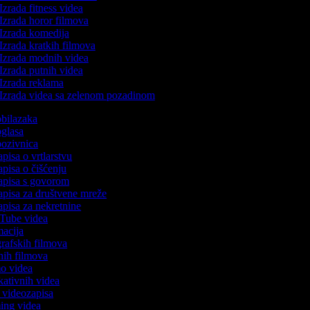
Izrada fitness videa
Izrada horor filmova
Izrada komedija
Izrada kratkih filmova
Izrada modnih videa
Izrada putnih videa
Izrada reklama
Izrada videa sa zelenom pozadinom
 obilazaka
 oglasa
 pozivnica
apisa o vrtlarstvu
zapisa o čišćenju
zapisa s govorom
zapisa za društvene mreže
zapisa za nekretnine
uTube videa
imacija
ografskih filmova
anih filmova
mo videa
ukativnih videa
to videozapisa
ming videa