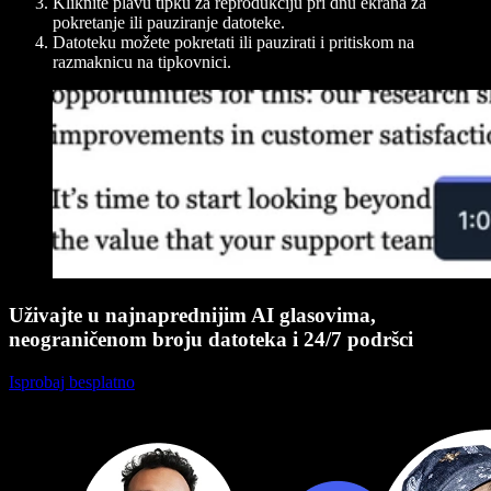
Kliknite plavu tipku za reprodukciju pri dnu ekrana za
pokretanje ili pauziranje datoteke.
Datoteku možete pokretati ili pauzirati i pritiskom na
razmaknicu na tipkovnici.
Uživajte u najnaprednijim AI glasovima,
neograničenom broju datoteka i 24/7 podršci
Isprobaj besplatno