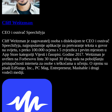
Cliff Weitzman
CEO i osnivač Speechifyja
Cliff Weitzman je zagovaratelj osoba s disleksijom te CEO i osnivač
Speechifyja, najpopularnije aplikacije za pretvaranje teksta u govor
na svijetu, s preko 100.000 ocjena s 5 zvjezdica i prvim mjestom u
App Store kategoriji Vijesti i časopisi. Godine 2017. Weitzman je
uvršten na Forbesovu listu 30 ispod 30 zbog rada na poboljšanju
pristupačnosti interneta za osobe s teškoćama u učenju. O njemu su
pisali EdSurge, Inc., PC Mag, Entrepreneur, Mashable i drugi
vodeći mediji.