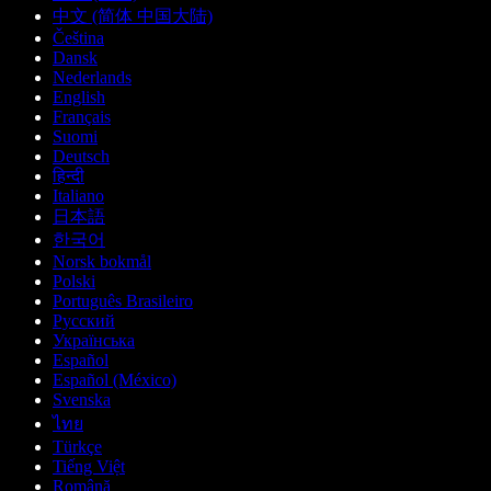
中文 (简体 中国大陆)
Čeština
Dansk
Nederlands
English
Français
Suomi
Deutsch
हिन्दी
Italiano
日本語
한국어
Norsk bokmål
Polski
Português Brasileiro
Русский
Українська
Español
Español (México)
Svenska
ไทย
Türkçe
Tiếng Việt
Română