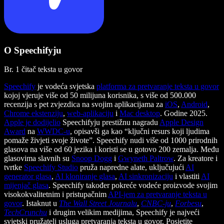
O Speechifyju
Br. 1 čitač teksta u govor
Speechify
je vodeća svjetska
platforma za pretvaranje teksta u govor
kojoj vjeruje više od 50 milijuna korisnika, s više od 500.000
recenzija s pet zvjezdica na svojim aplikacijama za
iOS
,
Android
,
Chrome ekstenziju
,
web-aplikaciju
i
Mac desktop
. Godine 2025.
Apple je dodijelio
Speechifyju prestižnu nagradu
Apple Design
Award
na
WWDC-u
, opisavši ga kao “ključni resurs koji ljudima
pomaže živjeti svoje živote”. Speechify nudi više od 1000 prirodnih
glasova na više od 60 jezika i koristi se u gotovo 200 zemalja. Među
glasovima slavnih su
Snoop Dogg
i
Gwyneth Paltrow
. Za kreatore i
tvrtke
Speechify Studio
pruža napredne alate, uključujući
AI
generator glasa
,
AI kloniranje glasa
,
AI sinkronizaciju
i vlastiti
AI
mijenjač glasa
. Speechify također pokreće vodeće proizvode svojim
visokokvalitetnim i pristupačnim
API-jem za pretvaranje teksta u
govor
. Istaknut u
The Wall Street Journalu
,
CNBC-ju
,
Forbesu
,
TechCrunchu
i drugim velikim medijima, Speechify je najveći
svjetski pružatelj usluga pretvaranja teksta u govor. Posjetite