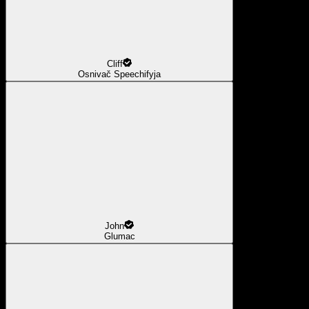
Cliff
Osnivač Speechifyja
John
Glumac