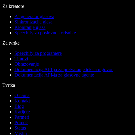
Za kreatore
AI generator glasova
Sinkronizacija glasa
Kloniranje glasa
Speechify za poslovne korisnike
Za tvrtke
Speechify za programere
Timovi
Obrazovanje
Dokumentacija API-ja za pretvaranje teksta u govor
Dokumentacija API-ja za glasovne agente
Tvrtka
O nama
Kontakt
Blog
Karijere
Partneri
Pomoć
Status
Mediji