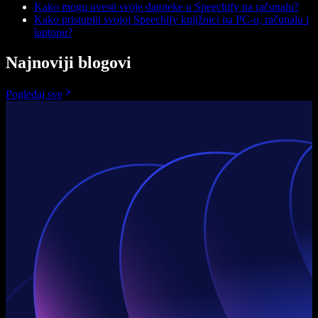
Kako mogu uvesti svoje datoteke u Speechify na računalu?
Kako pristupiti svojoj Speechify knjižnici na PC-u, računalu i
laptopu?
Najnoviji blogovi
Pogledaj sve