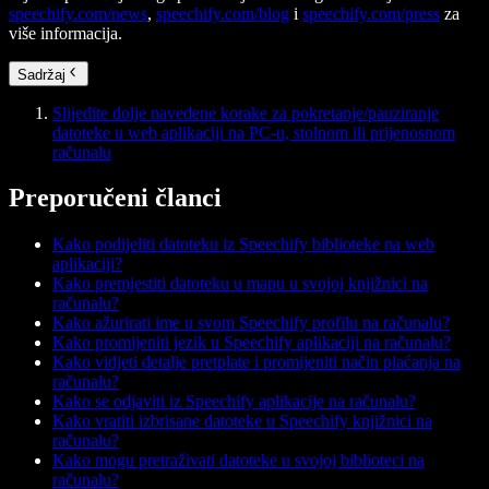
speechify.com/news
,
speechify.com/blog
i
speechify.com/press
za
više informacija.
Sadržaj
Slijedite dolje navedene korake za pokretanje/pauziranje
datoteke u web aplikaciji na PC-u, stolnom ili prijenosnom
računalu
Preporučeni članci
Kako podijeliti datoteku iz Speechify biblioteke na web
aplikaciji?
Kako premjestiti datoteku u mapu u svojoj knjižnici na
računalu?
Kako ažurirati ime u svom Speechify profilu na računalu?
Kako promijeniti jezik u Speechify aplikaciji na računalu?
Kako vidjeti detalje pretplate i promijeniti način plaćanja na
računalu?
Kako se odjaviti iz Speechify aplikacije na računalu?
Kako vratiti izbrisane datoteke u Speechify knjižnici na
računalu?
Kako mogu pretraživati datoteke u svojoj biblioteci na
računalu?