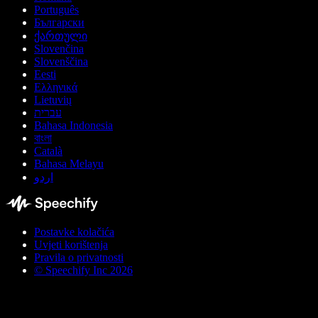
Português
Български
ქართული
Slovenčina
Slovenščina
Eesti
Ελληνικά
Lietuvių
עברית
Bahasa Indonesia
বাংলা
Català
Bahasa Melayu
اردو
Postavke kolačića
Uvjeti korištenja
Pravila o privatnosti
© Speechify Inc 2026