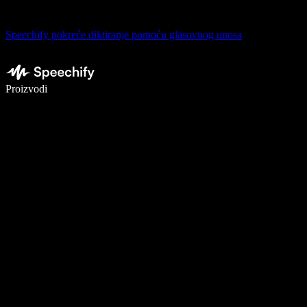
Speechify pokreće diktiranje pomoću glasovnog unosa
Pišite 5× brže uz glasovno diktiranje
Proizvodi
Saznajte više