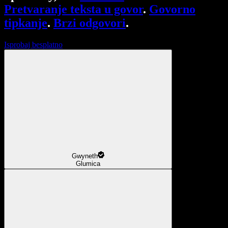
Pretvaranje teksta u govor
.
Govorno
tipkanje
.
Brzi odgovori
.
Isprobaj besplatno
Gwyneth
Glumica