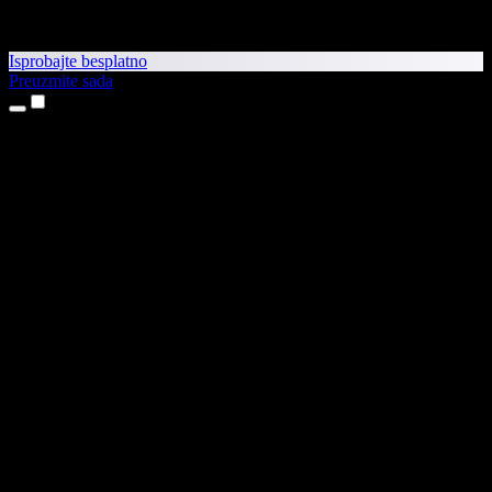
Isprobajte besplatno
Preuzmite sada
Proizvodi
Pretvaranje teksta u govor
Aplikacije za iPhone i iPad
Aplikacija za Android
Proširenje za Chrome
Proširenje za Edge
Web-aplikacija
Aplikacija za Mac
Aplikacija za Windows