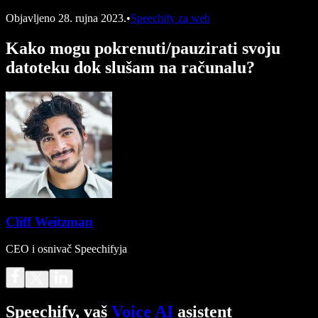
Objavljeno
28. rujna 2023.
•
Speechify za web
Kako mogu pokrenuti/pauzirati svoju
datoteku dok slušam na računalu?
Cliff Weitzman
CEO i osnivač Speechifyja
Speechify, vaš
Voice AI
asistent