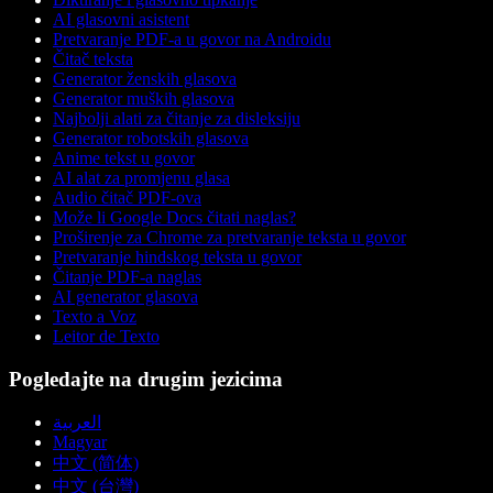
AI glasovni asistent
Pretvaranje PDF-a u govor na Androidu
Čitač teksta
Generator ženskih glasova
Generator muških glasova
Najbolji alati za čitanje za disleksiju
Generator robotskih glasova
Anime tekst u govor
AI alat za promjenu glasa
Audio čitač PDF-ova
Može li Google Docs čitati naglas?
Proširenje za Chrome za pretvaranje teksta u govor
Pretvaranje hindskog teksta u govor
Čitanje PDF-a naglas
AI generator glasova
Texto a Voz
Leitor de Texto
Pogledajte na drugim jezicima
العربية
Magyar
中文 (简体)
中文 (台灣)