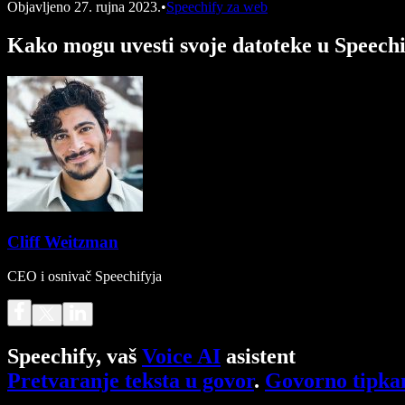
Objavljeno
27. rujna 2023.
•
Speechify za web
Kako mogu uvesti svoje datoteke u Speech
Cliff Weitzman
CEO i osnivač Speechifyja
Speechify, vaš
Voice AI
asistent
Pretvaranje teksta u govor
.
Govorno tipka