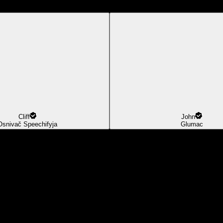
Cliff
John
Osnivač Speechifyja
Glumac