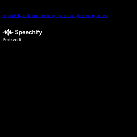
Speechify pokreće diktiranje pomoću glasovnog unosa
Pišite 5× brže uz glasovno diktiranje
Proizvodi
Saznajte više