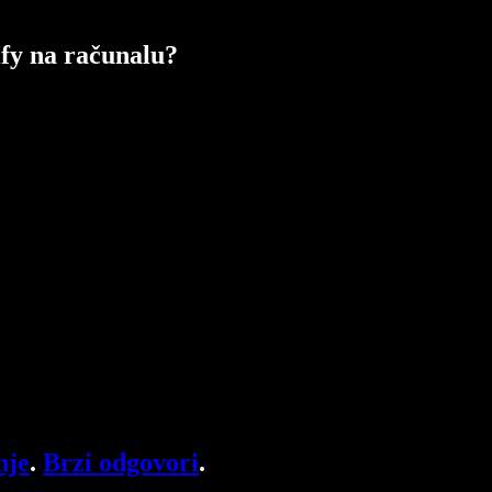
ify na računalu?
nje
.
Brzi odgovori
.