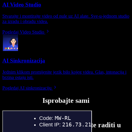
AI Video Studio
Stvarajte i montirajte video od nule uz AI alate. Sve-u-jednom studio
za izradu i obradu videa.
Pogledaj Video Studio
AI Sinkronizacija
Jednim klikom promijenite jezik bilo kojeg videa. Glas, intonacija i
brzina ostaju isti.
Pogledaj AI sinkronizaciju
Isprobajte sami
Evo malog pregleda što možete raditi u