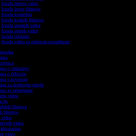
Izrada fitness videa
Izrada horor filmova
Izrada komedija
Izrada kratkih filmova
Izrada modnih videa
Izrada putnih videa
Izrada reklama
Izrada videa sa zelenom pozadinom
bilazaka
glasa
ozivnica
pisa o vrtlarstvu
pisa o čišćenju
apisa s govorom
pisa za društvene mreže
pisa za nekretnine
Tube videa
acija
rafskih filmova
nih filmova
o videa
ativnih videa
 videozapisa
ing videa