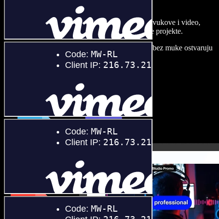
Speechify Studiju.
Napravite voice overe, dodajte besplatne slike, zvukove i video,
klonirajte svoj glas i složite sjajne audio-vizualne projekte.
Bez učenja i sve dostupno u pregledniku, autori bez muke ostvaruju
svaku kreativnu ideju.
Pokreni Studio