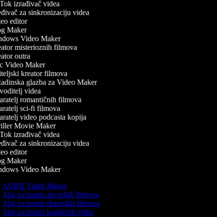
ok izrađivač videa
ivač za sinkronizaciju videa
o editor
g Maker
dows Video Maker
tor misterioznih filmova
tor outra
 Video Maker
eljski kreator filmova
adinska glazba za Video Maker
oditelj videa
ratelj romantičnih filmova
ratelj sci-fi filmova
ratelj video podcasta kopija
iller Movie Maker
ok izrađivač videa
ivač za sinkronizaciju videa
o editor
g Maker
dows Video Maker
ASMR Video Maker
Alat za izradu akcijskih filmova
Alat za izradu dramskih filmova
Alat za izradu komičnih videa