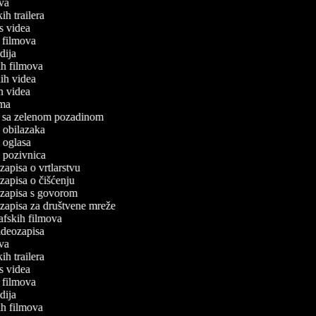
ova
kih trailera
ess videa
r filmova
edija
kih filmova
nih videa
ih videa
lama
ea sa zelenom pozadinom
o obilazaka
o oglasa
o pozivnica
ozapisa o vrtlarstvu
ozapisa o čišćenju
eozapisa s govorom
eozapisa za društvene mreže
rafskih filmova
videozapisa
ova
kih trailera
ess videa
r filmova
edija
kih filmova