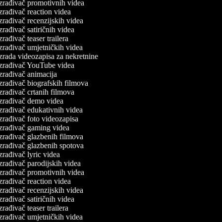
zrađivač promotivnih videa
zrađivač reaction videa
zrađivač recenzijskih videa
zrađivač satiričnih videa
zrađivač teaser trailera
zrađivač umjetničkih videa
zrada videozapisa za nekretnine
zrađivač YouTube videa
zrađivač animacija
zrađivač biografskih filmova
zrađivač crtanih filmova
zrađivač demo videa
zrađivač edukativnih videa
zrađivač foto videozapisa
zrađivač gaming videa
zrađivač glazbenih filmova
zrađivač glazbenih spotova
zrađivač lyric videa
zrađivač parodijskih videa
zrađivač promotivnih videa
zrađivač reaction videa
zrađivač recenzijskih videa
zrađivač satiričnih videa
zrađivač teaser trailera
zrađivač umjetničkih videa