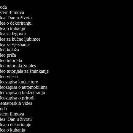
uvoda
estern filmova
idea 'Dan u životu'
idea o dekoriranju
videa o kuhanju
idea za izgovor
idea za kućne ljubimce
idea za vježbanje
ideo kolaža
ideo priča
ideo tutoriala
ideo tutoriala za ples
ideo tutorijala za šminkanje
ideo vijesti
ideozapisa kućne ture
videozapisa o automobilima
ideozapisa o budžetiranju
ideozapisa o prirodi
mentatorskih videa
uvoda
estern filmova
idea 'Dan u životu'
idea o dekoriranju
videa o kuhanju