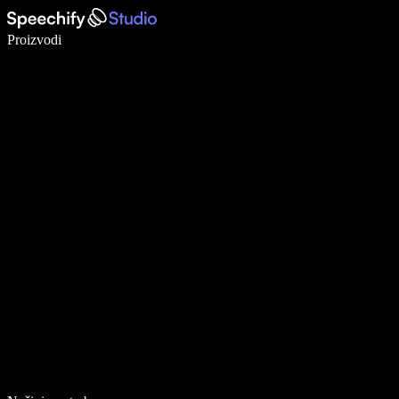
Pišite 5× brže uz glasovno diktiranje
Proizvodi
Saznajte više