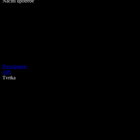
Načini upotrebe
Preuzimanje
API
Tvrtka