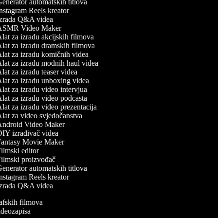
enerator automatskih titlova
nstagram Reels kreator
zrada Q&A videa
SMR Video Maker
lat za izradu akcijskih filmova
lat za izradu dramskih filmova
lat za izradu komičnih videa
lat za izradu modnih haul videa
lat za izradu teaser videa
lat za izradu unboxing videa
lat za izradu video intervjua
lat za izradu video podcasta
lat za izradu video prezentacija
lat za video svjedočanstva
ndroid Video Maker
IY izrađivač videa
antasy Movie Maker
ilmski editor
ilmski proizvođač
enerator automatskih titlova
nstagram Reels kreator
zrada Q&A videa
rafskih filmova
videozapisa