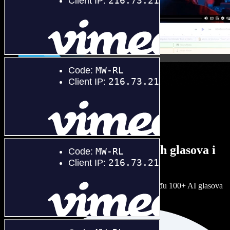
Veliki izbor muških i ženskih glasova i
raznih naglasaka
Nijedan projekt ne mora zvučati isto. Birajte među 100+ AI glasova
i naglasaka i prilagodite ih sebi.