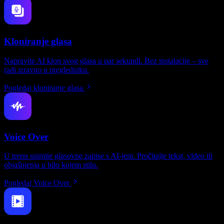
Kloniranje glasa
Napravite AI klon svog glasa u par sekundi. Bez instalacije – sve
radi izravno u pregledniku.
Pogledaj kloniranje glasa
Voice Over
U trenu snimite glasovne zapise s AI-jem. Pročitajte tekst, video ili
objašnjenja u bilo kojem stilu.
Pogledaj Voice Over