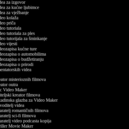
idea za izgovor
idea za kućne ljubimce
idea za vježbanje
ideo kolaža
ideo priča
ideo tutoriala
ideo tutoriala za ples
ideo tutorijala za šminkanje
ideo vijesti
ideozapisa kućne ture
videozapisa o automobilima
ideozapisa o budžetiranju
ideozapisa o prirodi
mentatorskih videa
tor misterioznih filmova
tor outra
 Video Maker
eljski kreator filmova
adinska glazba za Video Maker
oditelj videa
ratelj romantičnih filmova
ratelj sci-fi filmova
ratelj video podcasta kopija
iller Movie Maker