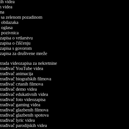
nih videa
ih videa
lama
ea sa zelenom pozadinom
o obilazaka
o oglasa
o pozivnica
ozapisa o vrtlarstvu
ozapisa o čišćenju
eozapisa s govorom
eozapisa za društvene mreže
zrada videozapisa za nekretnine
zrađivač YouTube videa
zrađivač animacija
zrađivač biografskih filmova
zrađivač crtanih filmova
zrađivač demo videa
zrađivač edukativnih videa
zrađivač foto videozapisa
zrađivač gaming videa
zrađivač glazbenih filmova
zrađivač glazbenih spotova
zrađivač lyric videa
zrađivač parodijskih videa