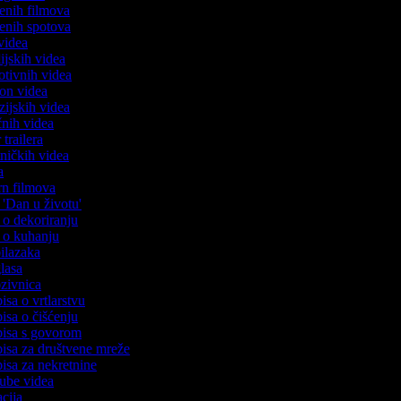
benih filmova
benih spotova
 videa
dijskih videa
motivnih videa
tion videa
nzijskih videa
ičnih videa
r trailera
tničkih videa
da
ern filmova
a 'Dan u životu'
a o dekoriranju
a o kuhanju
bilazaka
glasa
ozivnica
pisa o vrtlarstvu
pisa o čišćenju
apisa s govorom
pisa za društvene mreže
pisa za nekretnine
Tube videa
acija