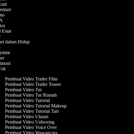
dcast
sentasi
omo
Q&A
aksi
l Estat
ir
hari dalam Hidup
ni
rytime
aser
timoni
kTok
Pembuat Video Trailer Film
Pembuat Video Trailer Teaser
Pembuat Video Tur
Pembuat Video Tur Rumah
Pembuat Video Tutorial
Pembuat Video Tutorial Makeup
Pembuat Video Tutorial Tari
Pembuat Video Ulasan
Pembuat Video Unboxing
Pembuat Video Voice Over
Pembuat Video Wawancara