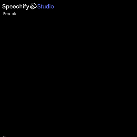
Menulis 5× lebih cepat dengan dikte suara
Produk
Pelajari lebih lanjut