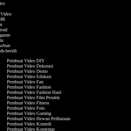
ideo
n Video
ASMR
am
droid
ggaran
ita
rkebun
sih-bersih
Pembuat Video DIY
Pembuat Video Dekorasi
Pembuat Video Demo
Pembuat Video Edukasi
Pembuat Video Fan
Pembuat Video Fashion
Pembuat Video Fashion Haul
Pembuat Video Film Pendek
Pembuat Video Fitness
Pembuat Video Foto
Pembuat Video Gaming
Pembuat Video Hewan Peliharaan
Pembuat Video Komedi
Pembuat Video Komentar