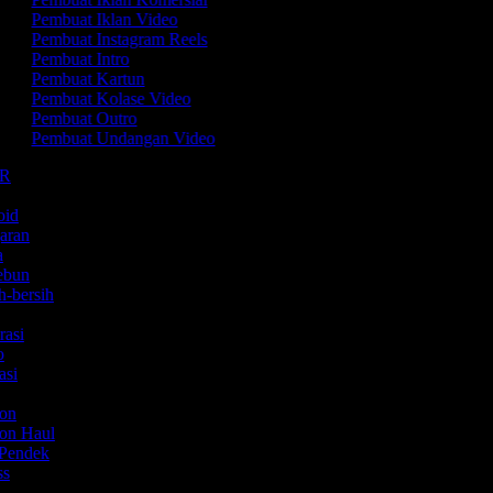
Pembuat Iklan Video
Pembuat Instagram Reels
Pembuat Intro
Pembuat Kartun
Pembuat Kolase Video
Pembuat Outro
Pembuat Undangan Video
MR
m
roid
garan
ta
kebun
h-bersih
rasi
mo
asi
ion
ion Haul
 Pendek
ess