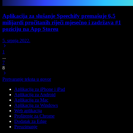
Aplikacija za slušanje Speechify premašuje 6,5
milijardi pročitanih riječi mjesečno i zadržava #1
poziciju na App Storeu
5. srpnja 2022.
1
...
7
8
Pretvaranje teksta u govor
Aplikacija za iPhone i iPad
Aplikacija za Android
Aplikacija za Mac
Aplikacija za Windows
Web aplikacija
Proširenje za Chrome
Dodatak za Edge
Preuzimanje