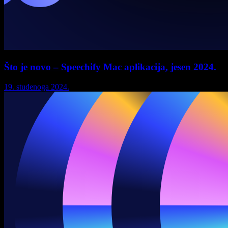
Što je novo – Speechify Mac aplikacija, jesen 2024.
19. studenoga 2024.