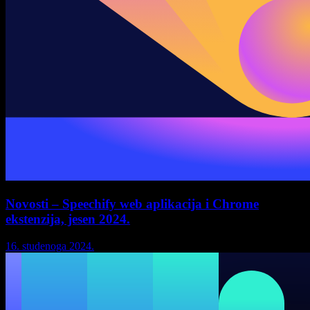
Novosti – Speechify web aplikacija i Chrome
ekstenzija, jesen 2024.
16. studenoga 2024.