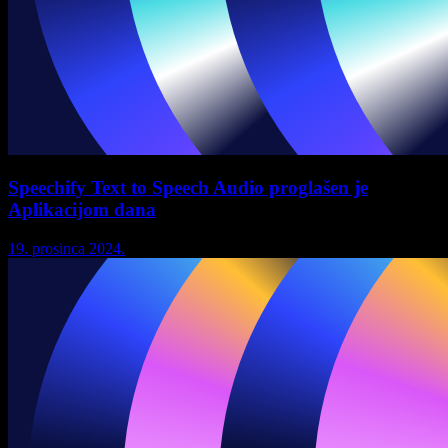
Speechify Text to Speech Audio proglašen je
Aplikacijom dana
19. prosinca 2024.