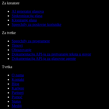
Za kreatore
AI generator glasova
Sinkronizacija glasa
Kloniranje glasa
Speechify za poslovne korisnike
Za tvrtke
Speechify za programere
Timovi
Obrazovanje
Dokumentacija API-ja za pretvaranje teksta u govor
Dokumentacija API-ja za glasovne agente
Tvrtka
O nama
Kontakt
Blog
Karijere
Partneri
Pomoć
Status
Mediji