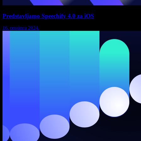
Predstavljamo Speechify 4.0 za iOS
16. prosinca 2024.