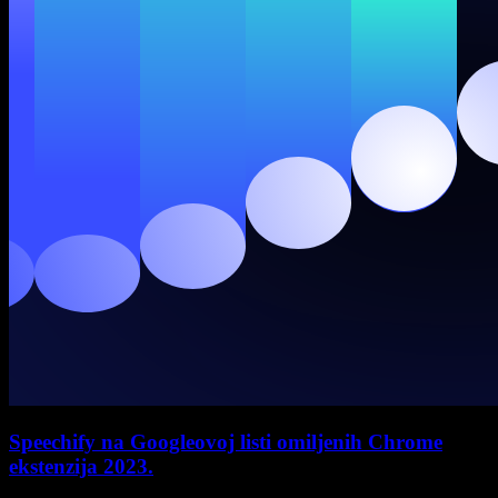
Speechify na Googleovoj listi omiljenih Chrome
ekstenzija 2023.