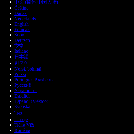
中文 (简体 中国大陆)
Čeština
Dansk
Nederlands
English
Français
Suomi
Deutsch
हिन्दी
Italiano
日本語
한국어
Norsk bokmål
Polski
Português Brasileiro
Русский
Українська
Español
Español (México)
Svenska
ไทย
Türkçe
Tiếng Việt
Română