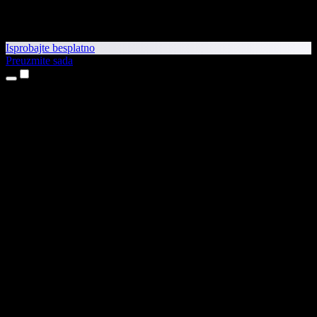
Isprobajte besplatno
Preuzmite sada
Proizvodi
Pretvaranje teksta u govor
Aplikacije za iPhone i iPad
Aplikacija za Android
Proširenje za Chrome
Proširenje za Edge
Web-aplikacija
Aplikacija za Mac
Aplikacija za Windows