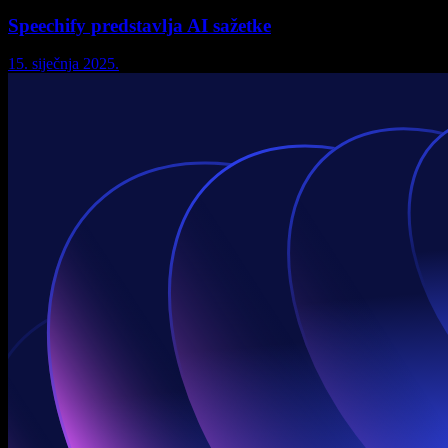
Speechify predstavlja AI sažetke
15. siječnja 2025.