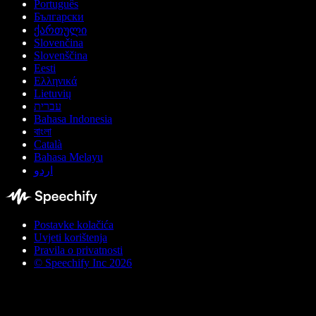
Português
Български
ქართული
Slovenčina
Slovenščina
Eesti
Ελληνικά
Lietuvių
עברית
Bahasa Indonesia
বাংলা
Català
Bahasa Melayu
اردو
Postavke kolačića
Uvjeti korištenja
Pravila o privatnosti
© Speechify Inc 2026