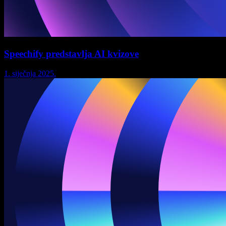
Speechify predstavlja AI kvizove
1. siječnja 2025.