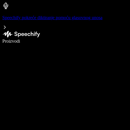
Speechify pokreće diktiranje pomoću glasovnog unosa
Pišite 5× brže uz glasovno diktiranje
Proizvodi
Saznajte više