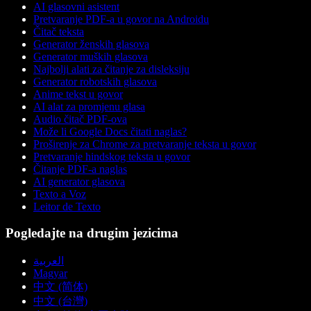
AI glasovni asistent
Pretvaranje PDF-a u govor na Androidu
Čitač teksta
Generator ženskih glasova
Generator muških glasova
Najbolji alati za čitanje za disleksiju
Generator robotskih glasova
Anime tekst u govor
AI alat za promjenu glasa
Audio čitač PDF-ova
Može li Google Docs čitati naglas?
Proširenje za Chrome za pretvaranje teksta u govor
Pretvaranje hindskog teksta u govor
Čitanje PDF-a naglas
AI generator glasova
Texto a Voz
Leitor de Texto
Pogledajte na drugim jezicima
العربية
Magyar
中文 (简体)
中文 (台灣)