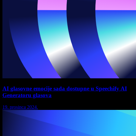
AI glasovne emocije sada dostupne u Speechify AI
Generatoru glasova
19. prosinca 2024.