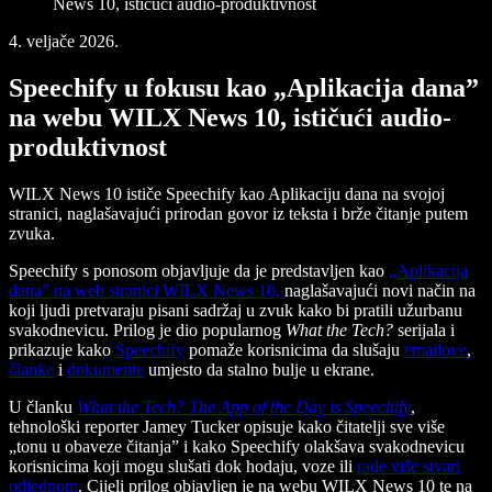
News 10, ističući audio-produktivnost
4. veljače 2026.
Speechify u fokusu kao „Aplikacija dana”
na webu WILX News 10, ističući audio-
produktivnost
WILX News 10 ističe Speechify kao Aplikaciju dana na svojoj
stranici, naglašavajući prirodan govor iz teksta i brže čitanje putem
zvuka.
Speechify s ponosom objavljuje da je predstavljen kao
„Aplikacija
dana” na web stranici WILX News 10,
naglašavajući novi način na
koji ljudi pretvaraju pisani sadržaj u zvuk kako bi pratili užurbanu
svakodnevicu. Prilog je dio popularnog
What the Tech?
serijala i
prikazuje kako
Speechify
pomaže korisnicima da slušaju
emailove
,
članke
i
dokumente
umjesto da stalno bulje u ekrane.
U članku
What the Tech? The App of the Day is Speechify
,
tehnološki reporter Jamey Tucker opisuje kako čitatelji sve više
„tonu u obaveze čitanja” i kako Speechify olakšava svakodnevicu
korisnicima koji mogu slušati dok hodaju, voze ili
rade više stvari
odjednom
. Cijeli prilog objavljen je na webu WILX News 10 te na