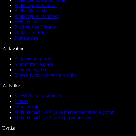
Aplikacija za Android
Aplikacija za Mac
Aplikacija za Windows
Web aplikacija
Proširenje za Chrome
Dodatak za Edge
Preuzimanje
Za kreatore
AI generator glasova
Sinkronizacija glasa
Kloniranje glasa
Speechify za poslovne korisnike
Za tvrtke
Speechify za programere
Timovi
Obrazovanje
Dokumentacija API-ja za pretvaranje teksta u govor
Dokumentacija API-ja za glasovne agente
Tvrtka