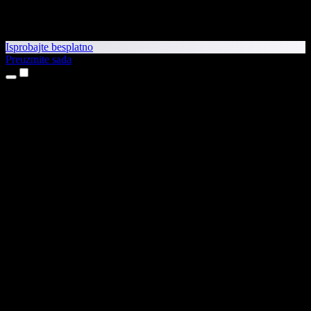
Isprobajte besplatno
Preuzmite sada
Proizvodi
Pretvaranje teksta u govor
Aplikacije za iPhone i iPad
Aplikacija za Android
Proširenje za Chrome
Proširenje za Edge
Web-aplikacija
Aplikacija za Mac
Aplikacija za Windows