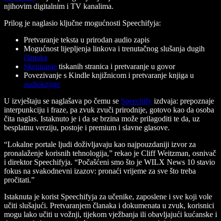
njihovim digitalnim i TV kanalima.
Prilog je naglasio ključne mogućnosti Speechifyja:
Pretvaranje teksta u prirodan audio zapis
Mogućnost lijepljenja linkova i trenutačnog slušanja dugih
članaka
Skeniranje
tiskanih stranica i pretvaranje u govor
Povezivanje s Kindle knjižnicom i pretvaranje knjiga u
audioknjige
U izvještaju se naglašava po čemu se
Speechify
izdvaja: prepoznaje
interpunkciju i fraze, pa zvuk zvuči prirodnije, gotovo kao da osoba
čita naglas. Istaknuto je i da se brzina može prilagoditi te da, uz
besplatnu verziju, postoje i premium i slavne glasove.
“Lokalne portale ljudi doživljavaju kao najpouzdaniji izvor za
pronalaženje korisnih tehnologija,” rekao je Cliff Weitzman, osnivač
i direktor Speechifyja. “Počašćeni smo što je WILX News 10 stavio
fokus na svakodnevni izazov: pronaći vrijeme za sve što treba
pročitati.”
Istaknuta je korist Speechifyja za učenike, zaposlene i sve koji vole
učiti slušajući. Pretvaranjem članaka i dokumenata u zvuk, korisnici
mogu lako učiti u vožnji, tijekom vježbanja ili obavljajući kućanske i