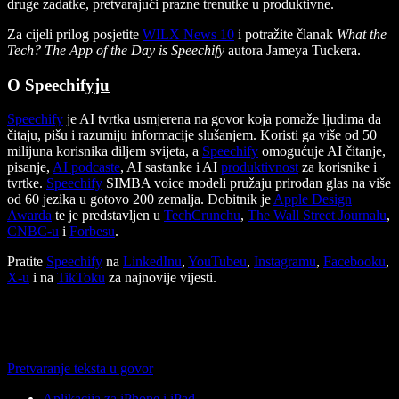
druge zadatke, pretvarajući prazne trenutke u produktivne.
Za cijeli prilog posjetite
WILX News 10
i potražite članak
What the
Tech? The App of the Day is Speechify
autora Jameya Tuckera.
O Speechif
yju
Speechify
je AI tvrtka usmjerena na govor koja pomaže ljudima da
čitaju, pišu i razumiju informacije slušanjem. Koristi ga više od 50
milijuna korisnika diljem svijeta, a
Speechify
omogućuje AI čitanje,
pisanje,
AI podcaste
, AI sastanke i AI
produktivnost
za korisnike i
tvrtke.
Speechify
SIMBA voice modeli pružaju prirodan glas na više
od 60 jezika u gotovo 200 zemalja. Dobitnik je
Apple Design
Awarda
te je predstavljen u
TechCrunchu
,
The Wall Street Journalu
,
CNBC-u
i
Forbesu
.
Pratite
Speechify
na
LinkedInu
,
YouTubeu
,
Instagramu
,
Facebooku
,
X-u
i na
TikToku
za najnovije vijesti.
Pretvaranje teksta u govor
Aplikacija za iPhone i iPad