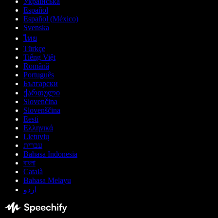
Українська
Español
Español (México)
Svenska
ไทย
Türkçe
Tiếng Việt
Română
Português
Български
ქართული
Slovenčina
Slovenščina
Eesti
Ελληνικά
Lietuvių
עברית
Bahasa Indonesia
বাংলা
Català
Bahasa Melayu
اردو