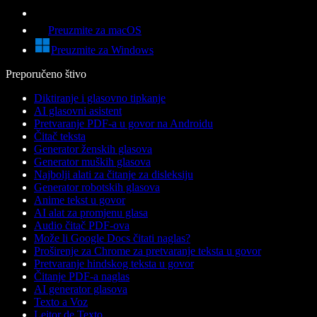
Preuzmite za macOS
Preuzmite za Windows
Preporučeno štivo
Diktiranje i glasovno tipkanje
AI glasovni asistent
Pretvaranje PDF-a u govor na Androidu
Čitač teksta
Generator ženskih glasova
Generator muških glasova
Najbolji alati za čitanje za disleksiju
Generator robotskih glasova
Anime tekst u govor
AI alat za promjenu glasa
Audio čitač PDF-ova
Može li Google Docs čitati naglas?
Proširenje za Chrome za pretvaranje teksta u govor
Pretvaranje hindskog teksta u govor
Čitanje PDF-a naglas
AI generator glasova
Texto a Voz
Leitor de Texto