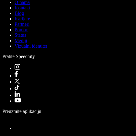
O nama
Kontakt
Blog
Karijere
Partneri
Pomoć
Status
Mediji
Vizualni identitet
Pratite Speechify
Preuzmite aplikaciju