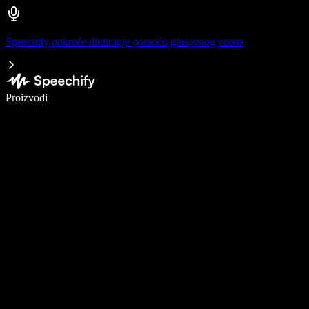
Speechify pokreće diktiranje pomoću glasovnog unosa
Pišite 5× brže uz glasovno diktiranje
Proizvodi
Saznajte više