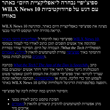
ספיצ'יפיי נבחרה ל״אפליקציית היום״ באתר
WILX News 10 עם דגש על פרודוקטיביות
באודיו
WILX News 10 מציגה את ספיצ'יפיי כאפליקציית היום באתר, ומדגישה
קריאה מהירה יותר וטקסט לדיבור טבעי.
״אפליקציית היום״ באתר WILX News 10,
ספיצ'יפיי גאה להיבחר ל
ומדגימה איך אנשים הופכים תוכן כתוב לאודיו כדי לעמוד בעומסי
הפופולרית
?What the Tech
העבודה של היום. הסיקור שודר בסדרת
והתמקד באיך
ספיצ'יפיי
עוזרת למשתמשים להאזין ל
מיילים
,
מאמרים
במקום לבהות במסך.
ו
מסמכים
, כתב
What the Tech? The App of the Day is Speechify
בכתבה
הטכנולוגיה ג'יימי טאקר תיאר איך יותר ויותר אנשים ״טובעים במה
שצריך לקרוא״ ואיך ספיצ'יפיי הופכת את העומס לתוכן שאפשר פשוט
לשמוע תוך כדי הליכה, נהיגה או
מולטיטסקינג
. הכתבה המלאה זמינה
באתר WILX News 10 ותופצה בפלטפורמות הדיגיטל והטלוויזיה שלהם.
הסיקור הדגיש כמה יכולות ליבה של ספיצ'יפיי:
הפיכת טקסט כתוב לאודיו טבעי
מתן אפשרות למשתמשים להדביק קישורים ולהאזין ל
מאמרים
ארוכים מיד