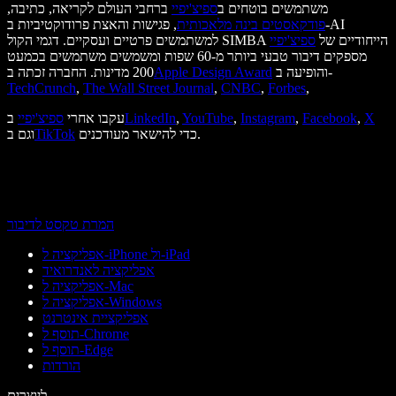
משתמשים בוטחים ב
ספיצ'יפיי
ברחבי העולם לקריאה, כתיבה,
פודקאסטים בינה מלאכותית
, פגישות והאצת פרודוקטיביות ב-AI
למשתמשים פרטיים ועסקיים. דגמי הקול SIMBA הייחודיים של
ספיצ'יפיי
מספקים דיבור טבעי ביותר מ-60 שפות ומשמשים משתמשים בכמעט
והופיעה ב-
Apple Design Award
200 מדינות. החברה זכתה ב
TechCrunch
,
The Wall Street Journal
,
CNBC
,
Forbes
,
X
,
Facebook
,
Instagram
,
YouTube
,
LinkedIn
עקבו אחרי
ספיצ'יפיי
ב
כדי להישאר מעודכנים.
TikTok
וגם ב
המרת טקסט לדיבור
אפליקציה ל-iPhone ול-iPad
אפליקציה לאנדרואיד
אפליקציה ל-Mac
אפליקציה ל-Windows
אפליקציית אינטרנט
תוסף ל-Chrome
תוסף ל-Edge
הורדות
ליוצרים