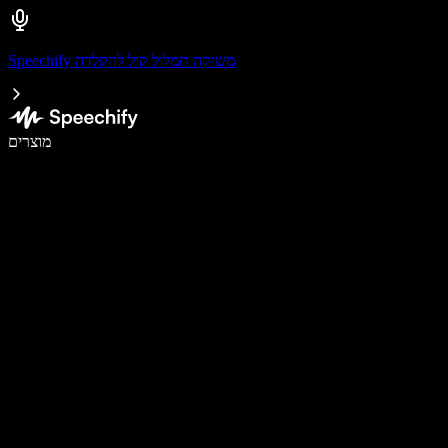
Speechify משיקה תמלול קול להקלדה
לכתוב פי 5 מהר יותר עם הכתבה קולית
מוצרים
למידע נוסף