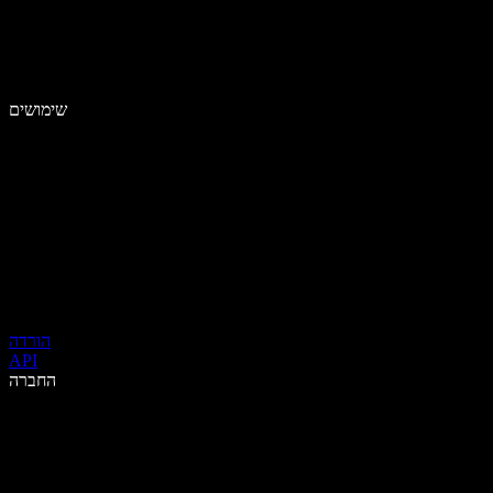
שימושים
הורדה
API
החברה