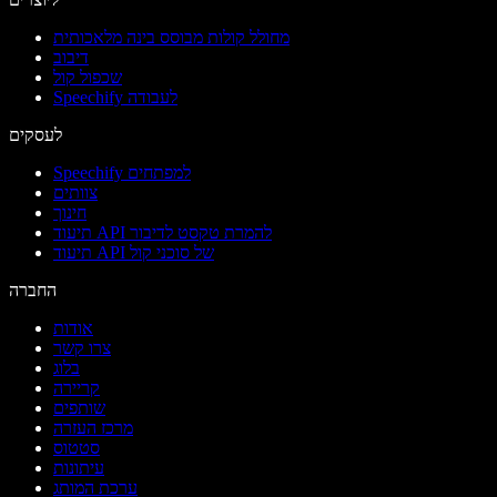
מחולל קולות מבוסס בינה מלאכותית
דיבוב
שכפול קול
Speechify לעבודה
לעסקים
Speechify למפתחים
צוותים
חינוך
תיעוד API להמרת טקסט לדיבור
תיעוד API של סוכני קול
החברה
אודות
צרו קשר
בלוג
קריירה
שותפים
מרכז העזרה
סטטוס
עיתונות
ערכת המותג