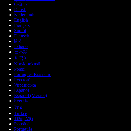
Čeština
Dansk
Nederlands
English
Français
Suomi
Deutsch
हिन्दी
Italiano
日本語
한국어
Norsk bokmål
Polski
Português Brasileiro
Русский
Українська
Español
Español (México)
Svenska
ไทย
Türkçe
Tiếng Việt
Română
Português