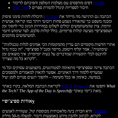
סריקת
דפים מודפסים עם מצלמת הטלפון והפיכתם לדיבור
חיבור לספריות קינדל להמרת ספרים ל
ספרי שמע
הכתבה גם הדגישה מה מייחד את
ספיצ'יפיי
: היכולת לזהות סימני פיסוק
ומבנה משפט כך שהאודיו נשמע פחות רובוטי ויותר כמו קריאה אנושית
זורמת. צוין שהמשתמשים יכולים לשלוט במהירות הניגון כדי לחסוך זמן
ושספיצ'יפיי מציעה קולות פרימיום, כולל קולות סלבס, לצד שימוש חינמי
למשתמשים מזדמנים.
"אתרי חדשות מקומיים הם עדיין מהמקומות הכי אמינים לגלות טכנולוגיה
שימושית", אמר קליף וייטזמן, מייסד ומנכ"ל ספיצ'יפיי. "זה כבוד גדול
להיכנס לכלי תקשורת שמדברים על בעיה יומיומית: איך מוצאים זמן
לקרוא כל מה שצריך".
הכתבה ציינה שספיצ'יפיי מתאימה לסטודנטים, מקצוענים עסוקים וכל מי
שמעדיף ללמוד דרך האוזניים. אפשר להאזין למאמרים ולמסמכים
בנסיעה, באימון או בכל משימה – ולהפוך רגעים פנויים לזמן יעיל.
What
וחפשו את
WILX News 10
לקריאת הכתבה המלאה, בקרו באתר
מאת ג'יימי טאקר.
the Tech? The App of the Day is Speechify
y
אודות ספיצ'יפיי
ספיצ'יפיי
היא חברת בינה מלאכותית מבוססת קול, שעוזרת לאנשים
לקרוא, לכתוב ולהבין מידע באמצעות דיבור. למעלה מ-50 מיליון