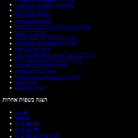
המרת טקסט ל-PDF באנדרואיד
קורא טקסט בקול
מחולל קולות נשיים
מחולל קולות גבריים
אפליקציות הקריאה המובילות לדיסלקציה
מחולל קול רובוטי
המרת טקסט לדיבור בסגנון אנימה
מחליף קול מבוסס בינה מלאכותית
הקראת PDF בקול
האם Google Docs יכול להקריא לי טקסט?
תוסף Chrome להמרת טקסט לדיבור
המרת טקסט לדיבור בהינדית
הקראת PDF בקול רם
מחולל קולות מבוסס בינה מלאכותית
Texto a Voz
Leitor de Texto
הצגה בשפות אחרות
العربية
Magyar
中文 (简体)
中文 (台灣)
中文 (简体 中国大陆)