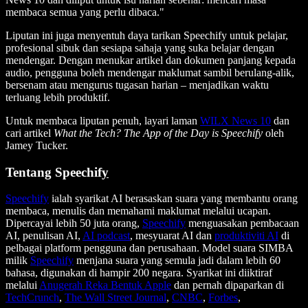
membaca semua yang perlu dibaca."
Liputan ini juga menyentuh daya tarikan Speechify untuk pelajar,
profesional sibuk dan sesiapa sahaja yang suka belajar dengan
mendengar. Dengan menukar artikel dan dokumen panjang kepada
audio, pengguna boleh mendengar maklumat sambil berulang-alik,
bersenam atau mengurus tugasan harian – menjadikan waktu
terluang lebih produktif.
Untuk membaca liputan penuh, layari laman
WILX News 10
dan
cari artikel
What the Tech? The App of the Day is Speechify
oleh
Jamey Tucker.
Tentang Speechif
y
Speechify
ialah syarikat AI berasaskan suara yang membantu orang
membaca, menulis dan memahami maklumat melalui ucapan.
Dipercayai lebih 50 juta orang,
Speechify
menguasakan pembacaan
AI, penulisan AI,
AI podcast
, mesyuarat AI dan
produktiviti AI
di
pelbagai platform pengguna dan perusahaan. Model suara SIMBA
milik
Speechify
menjana suara yang semula jadi dalam lebih 60
bahasa, digunakan di hampir 200 negara. Syarikat ini diiktiraf
melalui
Anugerah Reka Bentuk Apple
dan pernah dipaparkan di
TechCrunch
,
The Wall Street Journal
,
CNBC
,
Forbes
,