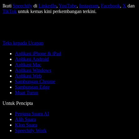
Ikuti
Speechify
di
LinkedIn
,
YouTube
,
Instagram
,
Facebook
,
X
dan
TikTok
untuk kemas kini perkembangan terkini.
Teks kepada Ucapan
Aplikasi iPhone & iPad
Aplikasi Android
Aplikasi Mac
Aplikasi Windows
Aplikasi Web
Sambungan Chrome
Sambungan Edge
Muat Turun
Untuk Pencipta
Penjana Suara AI
Alih Suara
Klon Suara
Speechify Work