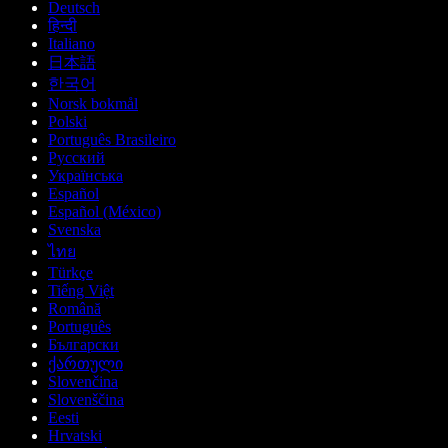
Deutsch
हिन्दी
Italiano
日本語
한국어
Norsk bokmål
Polski
Português Brasileiro
Русский
Українська
Español
Español (México)
Svenska
ไทย
Türkçe
Tiếng Việt
Română
Português
Български
ქართული
Slovenčina
Slovenščina
Eesti
Hrvatski