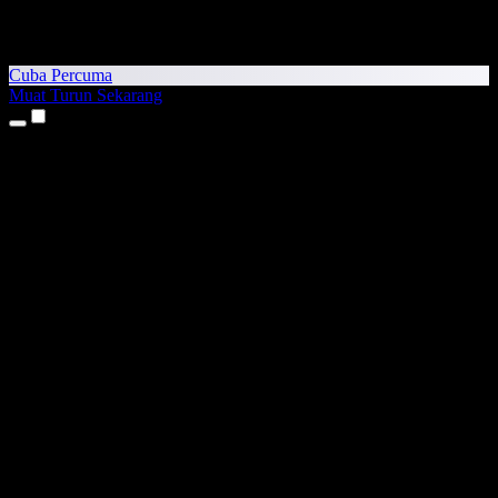
Cuba Percuma
Muat Turun Sekarang
Produk
Teks kepada Pertuturan
Aplikasi iPhone & iPad
Aplikasi Android
Sambungan Chrome
Sambungan Edge
Aplikasi Web
Aplikasi Mac
Aplikasi Windows