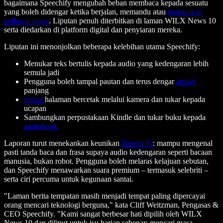
bagaimana Speechify mengubah beban membaca kepada sesuatu
yang boleh didengar ketika berjalan, memandu atau
melakukan
pelbagai tugas
. Liputan penuh diterbitkan di laman WILX News 10
serta diedarkan di platform digital dan penyiaran mereka.
Liputan ini menonjolkan beberapa kelebihan utama Speechify:
Menukar teks bertulis kepada audio yang kedengaran lebih
semula jadi
Pengguna boleh tampal pautan dan terus dengar
artikel
panjang
Imbas
halaman bercetak melalui kamera dan tukar kepada
ucapan
Sambungkan perpustakaan Kindle dan tukar buku kepada
audiobook
Laporan turut menekankan keunikan
Speechify
: mampu mengenal
pasti tanda baca dan frasa supaya audio kedengaran seperti bacaan
manusia, bukan robot. Pengguna boleh melaras kelajuan sebutan,
dan Speechify menawarkan suara premium – termasuk selebriti –
serta ciri percuma untuk kegunaan santai.
"Laman berita tempatan masih menjadi tempat paling dipercayai
orang mencari teknologi berguna," kata Cliff Weitzman, Pengasas &
CEO Speechify. "Kami sangat berbesar hati dipilih oleh WILX
News 10 dan diliput untuk isu harian sebenar: mencari masa