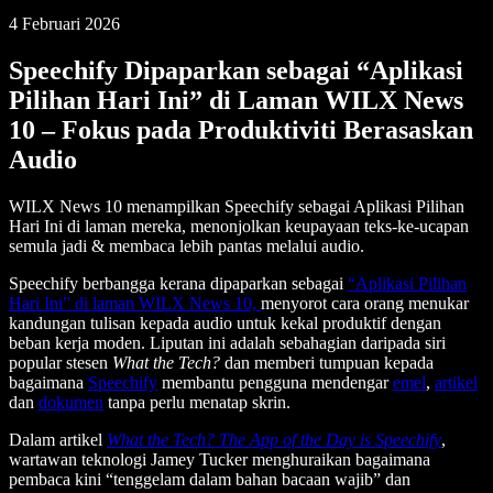
4 Februari 2026
Speechify Dipaparkan sebagai “Aplikasi
Pilihan Hari Ini” di Laman WILX News
10 – Fokus pada Produktiviti Berasaskan
Audio
WILX News 10 menampilkan Speechify sebagai Aplikasi Pilihan
Hari Ini di laman mereka, menonjolkan keupayaan teks-ke-ucapan
semula jadi & membaca lebih pantas melalui audio.
Speechify berbangga kerana dipaparkan sebagai
“Aplikasi Pilihan
Hari Ini” di laman WILX News 10,
menyorot cara orang menukar
kandungan tulisan kepada audio untuk kekal produktif dengan
beban kerja moden. Liputan ini adalah sebahagian daripada siri
popular stesen
What the Tech?
dan memberi tumpuan kepada
bagaimana
Speechify
membantu pengguna mendengar
emel
,
artikel
dan
dokumen
tanpa perlu menatap skrin.
Dalam artikel
What the Tech? The App of the Day is Speechify
,
wartawan teknologi Jamey Tucker menghuraikan bagaimana
pembaca kini “tenggelam dalam bahan bacaan wajib” dan