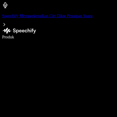
Speechify Memperkenalkan Ciri Dikte Penaipan Suara
Tulis 5× lebih pantas dengan menaip menggunakan suara
Produk
Ketahui Lebih Lanjut