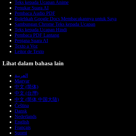
Teks kepada Ucapan Anime
Penukar Suara AI
Pembaca Audio PDF
Bolehkah Google Docs Membacakannya untuk Saya
Sambungan Chrome Teks kepada Ucapan
Teks kepada Ucapan Hindi
Pembaca PDF Lantang
Penjana Suara AI
Texto a Voz
Leitor de Texto
Lihat dalam bahasa lain
العربية
Magyar
中文 (简体)
中文 (台灣)
中文 (简体 中国大陆)
Čeština
Dansk
Nederlands
English
Français
Suomi