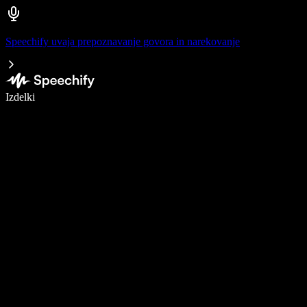
Speechify uvaja prepoznavanje govora in narekovanje
Pišite 5× hitreje z narekovanjem
Izdelki
Več o tem