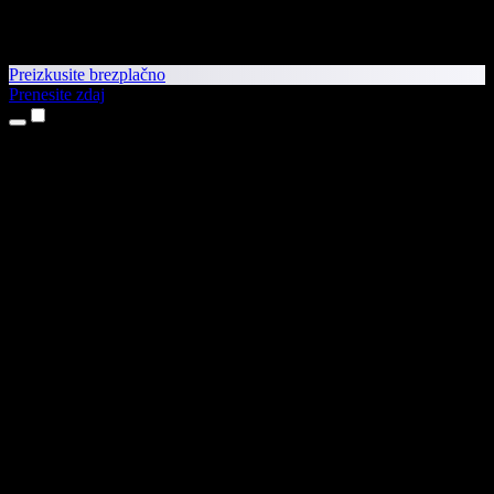
Preizkusite brezplačno
Prenesite zdaj
Izdelki
Pretvorba besedila v govor
Aplikaciji za iPhone in iPad
Aplikacija za Android
Razširitev za Chrome
Razširitev za Edge
Spletna aplikacija
Aplikacija za Mac
Aplikacija za Windows