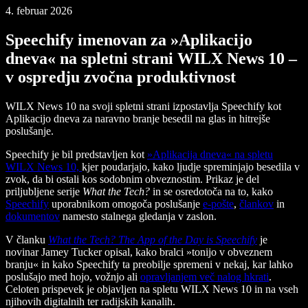
4. februar 2026
Speechify imenovan za »Aplikacijo
dneva« na spletni strani WILX News 10 –
v ospredju zvočna produktivnost
WILX News 10 na svoji spletni strani izpostavlja Speechify kot
Aplikacijo dneva za naravno branje besedil na glas in hitrejše
poslušanje.
Speechify je bil predstavljen kot
»Aplikacija dneva« na spletu
WILX News 10,
kjer poudarjajo, kako ljudje spreminjajo besedila v
zvok, da bi ostali kos sodobnim obveznostim. Prikaz je del
priljubljene serije
What the Tech?
in se osredotoča na to, kako
Speechify
uporabnikom omogoča poslušanje
e-pošte
,
člankov
in
dokumentov
namesto stalnega gledanja v zaslon.
V članku
What the Tech? The App of the Day is Speechify
je
novinar Jamey Tucker opisal, kako bralci »tonijo v obveznem
branju« in kako Speechify ta preobilje spremeni v nekaj, kar lahko
poslušajo med hojo, vožnjo ali
opravljanjem več nalog hkrati
.
Celoten prispevek je objavljen na spletu WILX News 10 in na vseh
njihovih digitalnih ter radijskih kanalih.