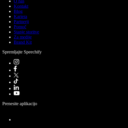
O nas
Kontakt
Blog
Kariera
Partnerji
Pomoč
Stanje storitve
Za medije
Brand Kit
Spremljajte Speechify
Prenesite aplikacijo