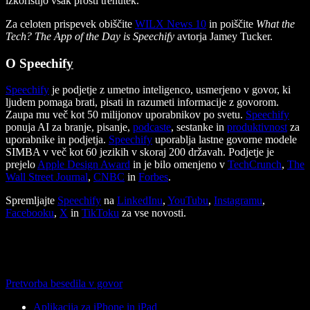
izkoristijo vsak prosti trenutek.
Za celoten prispevek obiščite
WILX News 10
in poiščite
What the
Tech? The App of the Day is Speechify
avtorja Jamey Tucker.
O Speechif
y
Speechify
je podjetje z umetno inteligenco, usmerjeno v govor, ki
ljudem pomaga brati, pisati in razumeti informacije z govorom.
Zaupa mu več kot 50 milijonov uporabnikov po svetu.
Speechify
ponuja AI za branje, pisanje,
podcaste
, sestanke in
produktivnost
za
uporabnike in podjetja.
Speechify
uporablja lastne govorne modele
SIMBA v več kot 60 jezikih v skoraj 200 državah. Podjetje je
prejelo
Apple Design Award
in je bilo omenjeno v
TechCrunch
,
The
Wall Street Journal
,
CNBC
in
Forbes
.
Spremljajte
Speechify
na
LinkedInu
,
YouTubu
,
Instagramu
,
Facebooku
,
X
in
TikToku
za vse novosti.
Pretvorba besedila v govor
Aplikacija za iPhone in iPad