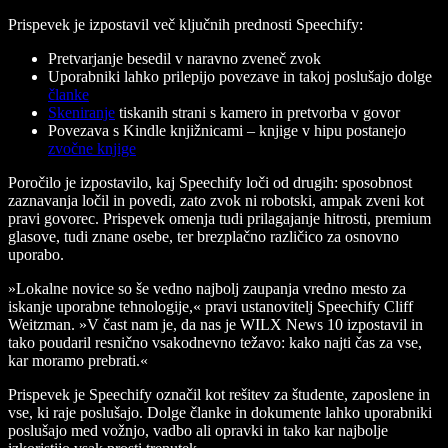
Prispevek je izpostavil več ključnih prednosti Speechify:
Pretvarjanje besedil v naravno zveneč zvok
Uporabniki lahko prilepijo povezave in takoj poslušajo dolge
članke
Skeniranje
tiskanih strani s kamero in pretvorba v govor
Povezava s Kindle knjižnicami – knjige v hipu postanejo
zvočne knjige
Poročilo je izpostavilo, kaj Speechify loči od drugih: sposobnost
zaznavanja ločil in povedi, zato zvok ni robotski, ampak zveni kot
pravi govorec. Prispevek omenja tudi prilagajanje hitrosti, premium
glasove, tudi znane osebe, ter brezplačno različico za osnovno
uporabo.
»Lokalne novice so še vedno najbolj zaupanja vredno mesto za
iskanje uporabne tehnologije,« pravi ustanovitelj Speechify Cliff
Weitzman. »V čast nam je, da nas je WILX News 10 izpostavil in
tako poudaril resnično vsakodnevno težavo: kako najti čas za vse,
kar moramo prebrati.«
Prispevek je Speechify označil kot rešitev za študente, zaposlene in
vse, ki raje poslušajo. Dolge članke in dokumente lahko uporabniki
poslušajo med vožnjo, vadbo ali opravki in tako kar najbolje