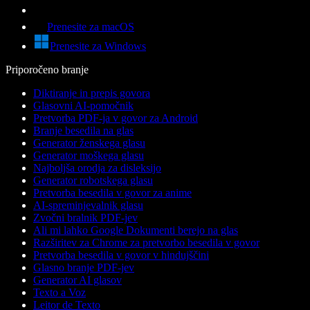
Prenesite za macOS
Prenesite za Windows
Priporočeno branje
Diktiranje in prepis govora
Glasovni AI-pomočnik
Pretvorba PDF-ja v govor za Android
Branje besedila na glas
Generator ženskega glasu
Generator moškega glasu
Najboljša orodja za disleksijo
Generator robotskega glasu
Pretvorba besedila v govor za anime
AI-spreminjevalnik glasu
Zvočni bralnik PDF-jev
Ali mi lahko Google Dokumenti berejo na glas
Razširitev za Chrome za pretvorbo besedila v govor
Pretvorba besedila v govor v hindujščini
Glasno branje PDF-jev
Generator AI glasov
Texto a Voz
Leitor de Texto