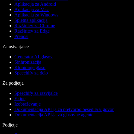
Aplikacija za Android
Aplikacija za Mac
Aplikacija za Windows
Spletna aplikacija
Razširitev za Chrome
Razširitev za Edge
Prenosi
Za ustvarjalce
Generator AI glasov
Sinhronizacija
Kloniranje glasu
Speechify za delo
Za podjetja
Speechify za razvijalce
Ekipe
Izobraževanje
Dokumentacija API-ja za pretvorbo besedila v govor
Dokumentacija API-ja za glasovne agente
Podjetje