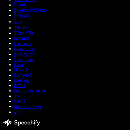
Español
Español (México)
Svenska
ไทย
Türkçe
Tiếng Việt
Română
Português
Български
ქართული
Slovenčina
Eesti
Hrvatski
Ελληνικά
Lietuvių
עברית
Bahasa Indonesia
বাংলা
Català
Bahasa Melayu
اردو