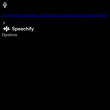
Το Speechify λανσάρει τη φωνητική πληκτρολόγηση (υπαγόρευση)
Γράψτε 5× πιο γρήγορα με φωνητική πληκτρολόγηση
Προϊόντα
Μάθετε περισσότερα