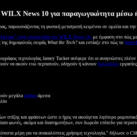
ο WILX News 10 για παραγωγικότητα μέσω 
ς, παρουσιάζοντας τη φυσική μετατροπή κειμένου σε ομιλία και τη
Ημέρας” στην ιστοσελίδα του WILX News 10,
με έμφαση στο πώς μετ
ς της δημοφιλούς σειράς
What the Tech?
και εστίαζε στο πώς το
Speec
ιογράφος τεχνολογίας Jamey Tucker ανέφερε ότι οι αναγνώστες πλέον “
ορούν να ακούν ενώ περπατούν, οδηγούν ή κάνουν
πολλαπλές
εργασίες
ακούν μεγάλα
άρθρα
άμεσα
ιλία
ίων στίξης και φράσεων ώστε ο ήχος να ακούγεται λιγότερο ρομποτικό
mium φωνές, ακόμα και διασημοτήτων, συν δωρεάν επίπεδο για περισ
όπιστα μέρη για να ανακαλύπτεις χρήσιμη τεχνολογία,” δήλωσε ο Clif