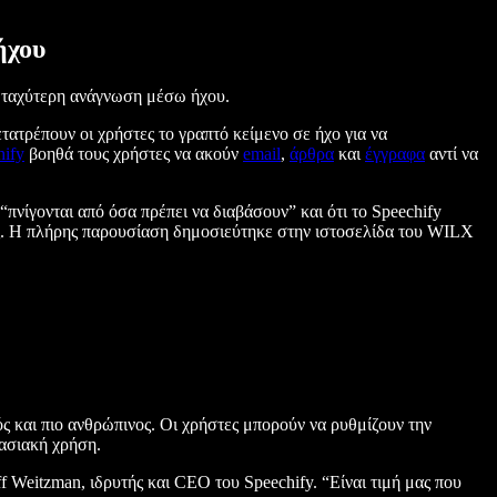
ήχου
ν ταχύτερη ανάγνωση μέσω ήχου.
ατρέπουν οι χρήστες το γραπτό κείμενο σε ήχο για να
hify
βοηθά τους χρήστες να ακούν
email
,
άρθρα
και
έγγραφα
αντί να
πνίγονται από όσα πρέπει να διαβάσουν” και ότι το Speechify
. Η πλήρης παρουσίαση δημοσιεύτηκε στην ιστοσελίδα του WILX
ς και πιο ανθρώπινος. Οι χρήστες μπορούν να ρυθμίζουν την
τασιακή χρήση.
f Weitzman, ιδρυτής και CEO του Speechify. “Είναι τιμή μας που