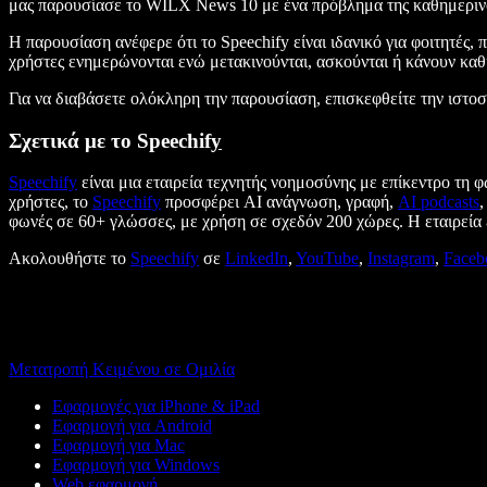
μας παρουσίασε το WILX News 10 με ένα πρόβλημα της καθημερινότη
Η παρουσίαση ανέφερε ότι το Speechify είναι ιδανικό για φοιτητέ
χρήστες ενημερώνονται ενώ μετακινούνται, ασκούνται ή κάνουν καθη
Για να διαβάσετε ολόκληρη την παρουσίαση, επισκεφθείτε την ιστο
Σχετικά με το Speechif
y
Speechify
είναι μια εταιρεία τεχνητής νοημοσύνης με επίκεντρο τη
χρήστες, το
Speechify
προσφέρει AI ανάγνωση, γραφή,
AI podcasts
,
φωνές σε 60+ γλώσσες, με χρήση σε σχεδόν 200 χώρες. Η εταιρεία 
Ακολουθήστε το
Speechify
σε
LinkedIn
,
YouTube
,
Instagram
,
Faceb
Μετατροπή Κειμένου σε Ομιλία
Εφαρμογές για iPhone & iPad
Εφαρμογή για Android
Εφαρμογή για Mac
Εφαρμογή για Windows
Web εφαρμογή