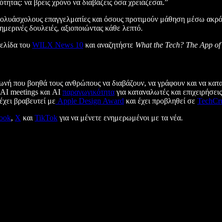
τας: να βρεις χρόνο να διαβάζεις όσα χρειάζεσαι.”
ς, πολυάσχολους επαγγελματίες και όσους προτιμούν μάθηση μέσω ακ
μερινές δουλειές, αξιοποιώντας κάθε λεπτό.
σελίδα του
WILX News 10
και αναζητήστε
What the Tech? The App of 
 φωνή που βοηθά τους ανθρώπους να διαβάζουν, να γράφουν και να κ
 AI meetings και AI
παραγωγικότητα
για καταναλωτές και επιχειρήσε
έχει βραβευτεί με
Apple Design Award
και έχει προβληθεί σε
TechCr
ook
,
X
και
TikTok
για να μένετε ενημερωμένοι με τα νέα.