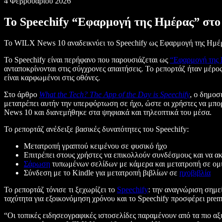
4 Φεβρουαρίου 2026
Το Speechify “Εφαρμογή της Ημέρας” στ
Το WILX News 10 αναδεικνύει το Speechify ως Εφαρμογή της Ημέρα
Το Speechify είναι περήφανο που παρουσιάζεται ως
“Εφαρμογή της 
ανταποκρίνονται στις σύγχρονες απαιτήσεις. Το ρεπορτάζ ήταν μέρο
είναι καρφωμένοι στις οθόνες.
Στο άρθρο
What the Tech? The App of the Day is Speechify
, ο δημοσ
μετατρέπει αυτήν την υπερφόρτωση σε ήχο, ώστε οι χρήστες να μπ
News 10 και διανεμήθηκε στα ψηφιακά και τηλεοπτικά του μέσα.
Το ρεπορτάζ ανέδειξε βασικές δυνατότητες του Speechify:
Μετατροπή γραπτού κειμένου σε φυσικό ήχο
Επιτρέπει στους χρήστες να επικολλούν συνδέσμους και να 
Σάρωση
τυπωμένων σελίδων με κάμερα και μετατροπή σε ομ
Σύνδεση με το Kindle για μετατροπή βιβλίων σε
ηχοβιβλία
Το ρεπορτάζ τόνισε τι ξεχωρίζει το
Speechify
: την αναγνώριση σημε
ταχύτητα για εξοικονόμηση χρόνου και το Speechify προσφέρει pre
“Οι τοπικές ειδησεογραφικές ιστοσελίδες παραμένουν από τα πιο αξι