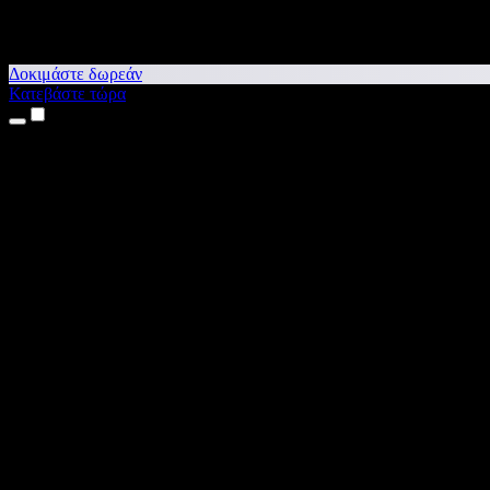
Δοκιμάστε δωρεάν
Κατεβάστε τώρα
Προϊόντα
Κείμενο σε Ομιλία
Εφαρμογές για iPhone & iPad
Εφαρμογή για Android
Επέκταση για Chrome
Επέκταση για Edge
Web εφαρμογή
Εφαρμογή για Mac
Εφαρμογή για Windows