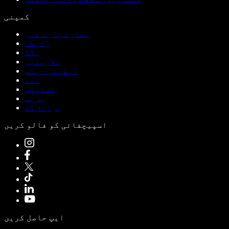
کمپنی
ہمارے بارے میں
رابطہ
بلاگ
ملازمتیں
ایفیلی ایٹس
مدد
اسٹیٹس
پریس
برانڈ کٹ
اسپیچفائی کو فالو کریں
ایپ حاصل کریں