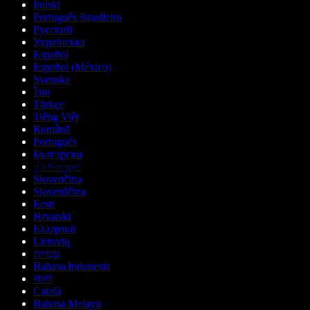
Polski
Português Brasileiro
Русский
Українська
Español
Español (México)
Svenska
ไทย
Türkçe
Tiếng Việt
Română
Português
Български
ქართული
Slovenčina
Slovenščina
Eesti
Hrvatski
Ελληνικά
Lietuvių
עברית
Bahasa Indonesia
বাংলা
Català
Bahasa Melayu