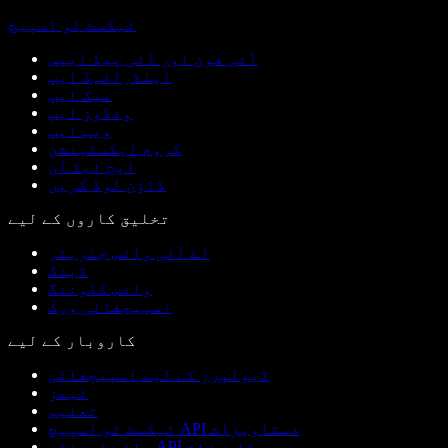
ٹیکسٹ ٹو اسپیچ
آئی فون اور آئی پیڈ ایپس
اینڈرائیڈ ایپ
میک ایپ
ونڈوز ایپ
ویب ایپ
کروم ایکسٹینشن
ایج ایڈ آن
ڈاؤن لوڈ کریں
تخلیق کاروں کے لیے
اے آئی وائس جنریٹر
ڈبنگ
وائس کلوننگ
اسپیچفائی ورک
کاروبار کے لیے
ڈیولپرز کے لیے اسپیچفائی
ٹیمز
تعلیم
ٹیکسٹ ٹو اسپیچ API دستاویزات
وائس ایجنٹس API دستاویزات