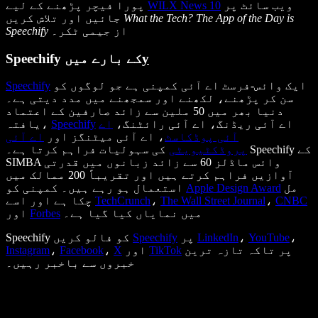
ویب سائٹ پر
WILX News 10
پورا فیچر پڑھنے کے لیے
What the Tech? The App of the Day is
جائیں اور تلاش کریں
از جیمی ٹکر۔
Speechify
y
Speechify کے بارے میں
ایک وائس-فرسٹ اے آئی کمپنی ہے جو لوگوں کو
Speechify
سن کر پڑھنے، لکھنے اور سمجھنے میں مدد دیتی ہے۔
دنیا بھر میں 50 ملین سے زائد صارفین کے اعتماد
اے آئی ریڈنگ، اے آئی رائٹنگ،
اے
Speechify
یافتہ،
آئی پوڈکاسٹ
، اے آئی میٹنگز اور
اے آئی
پروڈکٹیویٹی
کی سہولیات فراہم کرتا ہے۔ Speechify کے
SIMBA وائس ماڈلز 60 سے زائد زبانوں میں قدرتی
آوازیں فراہم کرتے ہیں اور تقریباً 200 ممالک میں
مل
Apple Design Award
استعمال ہو رہے ہیں۔ کمپنی کو
CNBC
،
The Wall Street Journal
،
TechCrunch
چکا ہے اور اسے
میں نمایاں کیا گیا ہے۔
Forbes
اور
،
YouTube
،
LinkedIn
پر
Speechify
Speechify کو فالو کریں
پر تاکہ تازہ ترین
TikTok
اور
X
،
Facebook
،
Instagram
خبروں سے باخبر رہیں۔