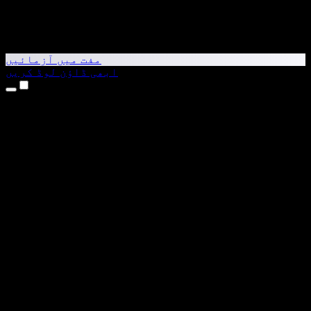
مفت میں آزمائیں
ابھی ڈاؤن لوڈ کریں
مصنوعات
متن کو آواز میں بدلیں
iPhone اور iPad ایپس
Android ایپ
Chrome ایکسٹینشن
Edge ایکسٹینشن
ویب ایپ
Mac ایپ