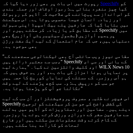
کو
Speechify
رپورٹ میں اس بات پر بھی زور دیا گیا کہ
کیا چیز منفرد بناتی ہے: رموز اوقاف اور جملہ بندی
کو اس انداز سے پہچاننے کی صلاحیت کہ آڈیو کم روبوٹک
اور زیادہ انسان جیسا محسوس ہوتا ہے۔ اس سیگمنٹ
میں بتایا گیا کہ صارفین پلے بیک اسپیڈ اپنی سہولت
کے مطابق کم یا زیادہ کر سکتے ہیں، اور Speechify میں
پریمیم آوازیں (بشمول سیلیبریٹی آوازیں) بھی
دستیاب ہیں، جب کہ عام استعمال کے لیے ایک مفت ورژن
بھی موجود ہے۔
"مقامی نیوز ویب سائٹس آج بھی ٹیکنالوجی سمجھنے کے
سب سے معتبر ذرائع ہیں،" Speechify کے بانی اور سی ای
او، کلیف وائٹزمین نے کہا۔ "ہمارے لیے WILX News 10
پر نمایاں ہونا اعزاز کی بات ہے، اور ہم خوش ہیں کہ
ہم اُس روزمرہ کے مسئلے کی نمایاں کوریج کا حصہ ہیں
جو سب کو درپیش ہے: وہ سب کچھ پڑھنے کے لیے وقت
نکالنا جو آپ کو پڑھنا ہوتا ہے۔"
اس فیچر نے طلبہ، مصروف پروفیشنلز اور اُن سب کے لیے
Speechify کی کشش واضح کی جو سن کر سیکھنے کو ترجیح
دیتے ہیں۔ مضامین اور دستاویزات کو آڈیو میں بدلنے
سے صارفین سفر کے دوران، ورزش کرتے ہوئے یا روزمرہ
کے کام کرتے وقت معلومات سن سکتے ہیں اور فارغ
لمحات کو کارآمد بنا سکتے ہیں۔