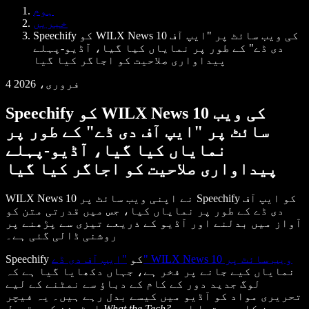
Samba وائس ایجنٹس
ہوم
ڈویلپرز کے لیے Speechify
خبریں
Speechify کو WILX News 10 کی ویب سائٹ پر "ایپ آف
دی ڈے" کے طور پر نمایاں کیا گیا، آڈیو-پہلے
پیداواری صلاحیت کو اجاگر کیا گیا
4 فروری، 2026
Speechify کو WILX News 10 کی ویب
سائٹ پر "ایپ آف دی ڈے" کے طور پر
نمایاں کیا گیا، آڈیو-پہلے
پیداواری صلاحیت کو اجاگر کیا گیا
WILX News 10 نے اپنی ویب سائٹ پر Speechify کو ایپ آف
دی ڈے کے طور پر نمایاں کیا، جس میں قدرتی متن کو
آواز میں بدلنے اور آڈیو کے ذریعے تیزی سے پڑھنے پر
روشنی ڈالی گئی ہے۔
"ایپ آف دی ڈے" WILX News 10 ویب سائٹ پر
Speechify کو
نمایاں کیے جانے پر فخر ہے، جہاں دکھایا گیا ہے کہ
لوگ جدید دور کے کام کے دباؤ سے نمٹنے کے لیے
تحریری مواد کو آڈیو میں کیسے بدل رہے ہیں۔ یہ فیچر
سیریز کا حصہ تھا اور
What the Tech?
اسٹیشن کی مقبول