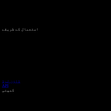
استعمال کے طریقے
ڈاؤن لوڈ
API
کمپنی