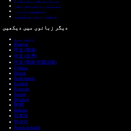
پی ڈی ایف ریڈ الاؤڈ
اے آئی وائس جنریٹر
ٹیکستو آ ووز
لیطوری دی ٹیکسٹو
دیگر زبانوں میں دیکھیں
العربية
Magyar
中文 (简体)
中文 (台灣)
中文 (简体 中国大陆)
Čeština
Dansk
Nederlands
English
Français
Suomi
Deutsch
हिन्दी
Italiano
日本語
한국어
Norsk bokmål