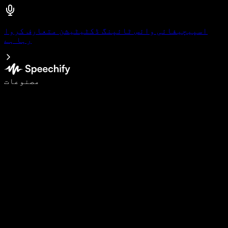
اسپیچیفائی وائس ٹائپنگ ڈکٹیٹیشن متعارف کروا
رہا ہے
وائس ٹائپنگ کے ساتھ 5 گنا تیزی سے لکھیں
مصنوعات
مزید جانیں