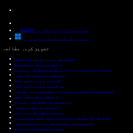
macOS کے لیے ڈاؤن لوڈ کریں
ونڈوز کے لیے ڈاؤن لوڈ کریں
تجویز کردہ مطالعہ
ڈکٹیشن اور وائس ٹائپنگ
وائس اے آئی اسسٹنٹ
اینڈرائیڈ پر پی ڈی ایف ٹیکسٹ ٹو اسپیچ
ٹیکسٹ ٹو اسپیچ ریڈر
خاتون آواز جنریٹر
مردانہ آواز جنریٹر
ڈسلیکسیا کے لیے بہترین مطالعہ پروگرام
روبوٹ وائس جنریٹر
اینیمے ٹیکسٹ ٹو اسپیچ
اے آئی وائس چینجر
پی ڈی ایف آڈیو ریڈر
کیا گوگل ڈاکس مجھے پڑھ کر سنا سکتا ہے
ٹیکسٹ ٹو اسپیچ کروم ایکسٹینشن
ہندی ٹیکسٹ ٹو اسپیچ