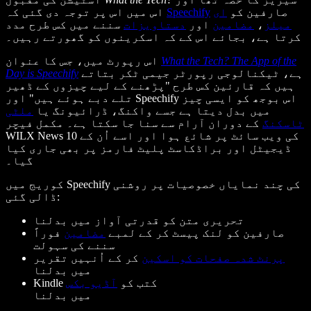
صارفین کو
ای
Speechify
اس میں اس پر توجہ دی گئی کہ
میلز
،
مضامین
اور
دستاویزات
سننے میں کس طرح مدد
کرتا ہے، بجائے اس کے کہ اسکرینوں کو گھورتے رہیں۔
What the Tech? The App of the
اس رپورٹ میں، جس کا عنوان
ہے، ٹیکنالوجی رپورٹر جیمی ٹکر بتاتے
Day is Speechify
ہیں کہ قارئین کس طرح "پڑھنے کے لیے چیزوں کے ڈھیر
تلے دبے ہوئے ہیں" اور Speechify اس بوجھ کو ایسی چیز
میں بدل دیتا ہے جسے واکنگ، ڈرائیونگ یا
ملٹی
ٹاسکنگ
کے دوران آرام سے سنا جا سکتا ہے۔ مکمل فیچر
WILX News 10 کی ویب سائٹ پر شائع ہوا اور اسے اُن کے
ڈیجیٹل اور براڈکاسٹ پلیٹ فارمز پر بھی جاری کیا
گیا۔
کوریج میں Speechify کی چند نمایاں خصوصیات پر روشنی
ڈالی گئی:
تحریری متن کو قدرتی آواز میں بدلنا
صارفین کو لنک پیسٹ کر کے لمبے
مضامین
فوراً
سننے کی سہولت
پرنٹ شدہ صفحات کو اسکین
کر کے اُنہیں تقریر
میں بدلنا
Kindle کتب کو
آڈیو بکس
میں بدلنا