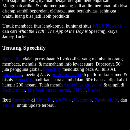
dan siapa pun yang nyaman belajar dengan mendengarkan.
Mengubah artikel & dokumen panjang jadi audio membuat info bisa
diserap sambil bepergian, olahraga, atau beraktivitas, sehingga
waktu luang bisa jadi lebih produktif.
Untuk membaca fitur lengkapnya, kunjungi situs
WILX News 10
dan cari
What the Tech? The App of the Day is Speechify
karya
Jamey Tucker.
Tentang Speechif
y
Speechify
adalah perusahaan AI voice-first yang membantu orang
membaca, menulis, & memahami info lewat suara. Dipercaya 50+
juta pengguna global,
Speechify
mendukung baca AI, tulis AI,
podcast AI
, meeting AI, &
produktivitas AI
di platform konsumen &
bisnis.
Speechify
hadirkan suara alami dalam 60+ bahasa, dipakai di
hampir 200 negara. Telah meraih
Apple Design Award
& tampil di
TechCrunch
,
The Wall Street Journal
,
CNBC
,
Forbes
,
Ikuti
Speechify
di
LinkedIn
,
YouTube
,
Instagram
,
Facebook
,
X
, dan
TikTok
untuk update terbaru.