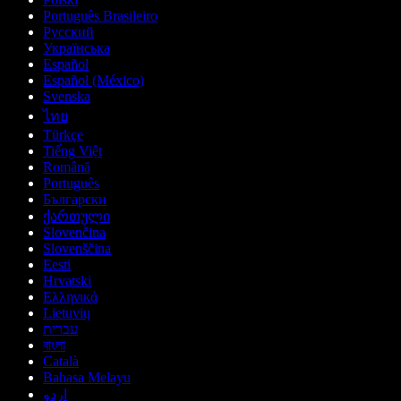
Português Brasileiro
Русский
Українська
Español
Español (México)
Svenska
ไทย
Türkçe
Tiếng Việt
Română
Português
Български
ქართული
Slovenčina
Slovenščina
Eesti
Hrvatski
Ελληνικά
Lietuvių
עברית
বাংলা
Català
Bahasa Melayu
اردو