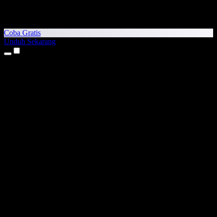
Coba Gratis
Unduh Sekarang
Produk
Teks ke Suara
Aplikasi iPhone & iPad
Aplikasi Android
Ekstensi Chrome
Ekstensi Edge
Aplikasi Web
Aplikasi Mac
Aplikasi Windows