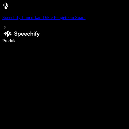
Speechify Luncurkan Dikte Pengetikan Suara
Menulis 5× lebih cepat dengan dikte suara
Produk
Pelajari lebih lanjut