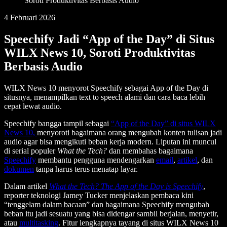
Soroti Produktivitas Berbasis Audio
4 Februari 2026
Speechify Jadi “App of the Day” di Situs
WILX News 10, Soroti Produktivitas
Berbasis Audio
WILX News 10 menyorot Speechify sebagai App of the Day di
situsnya, menampilkan text to speech alami dan cara baca lebih
cepat lewat audio.
Speechify bangga tampil sebagai
“App of the Day” di situs WILX
News 10,
menyoroti bagaimana orang mengubah konten tulisan jadi
audio agar bisa mengikuti beban kerja modern. Liputan ini muncul
di serial populer
What the Tech?
dan membahas bagaimana
Speechify
membantu pengguna mendengarkan
email
,
artikel
, dan
dokumen
tanpa harus terus menatap layar.
Dalam artikel
What the Tech? The App of the Day is Speechify
,
reporter teknologi Jamey Tucker menjelaskan pembaca kini
“tenggelam dalam bacaan” dan bagaimana Speechify mengubah
beban itu jadi sesuatu yang bisa didengar sambil berjalan, menyetir,
atau
multitasking
. Fitur lengkapnya tayang di situs WILX News 10