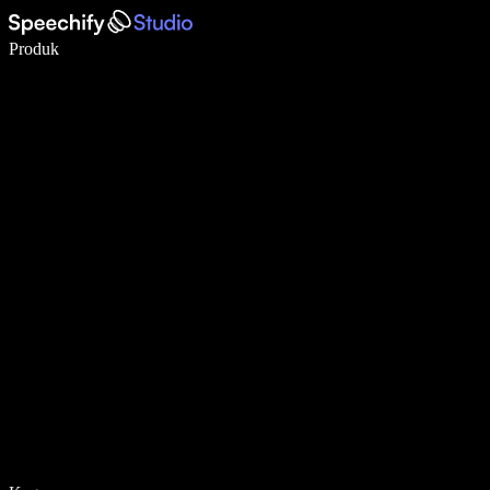
Menulis 5× lebih cepat dengan dikte suara
Produk
Pelajari lebih lanjut