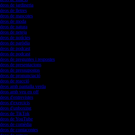
ídeos de jardineria
ídeos de lletres
vídeos de mascotes
vídeos de moda
ídeos de natura
ídeos de neteja
ídeos de notícies
ídeos de paròdia
ídeos de podcast
ídeos de podcast
ídeos de preguntes i respostes
ídeos de presentacions
ídeos de pressupostos
ídeos de pronunciació
ídeos de reacció
ídeos amb pantalla verda
vídeos amb veu en off
ídeos d'entrevistes
ídeos d'exercicis
vídeos d'unboxing
vídeos de TikTok
vídeos de YouTube
vídeos de comèdia
ídeos de contacontes