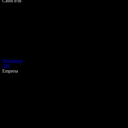
Casos d'ús
Descarrega
API
Empresa