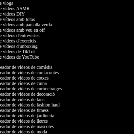
de vlogs
 de vídeos ASMR
de vídeos DIY
de vídeos amb fotos
de vídeos amb pantalla verda
de vídeos amb veu en off
de vídeos d'entrevistes
de vídeos d'exercicis
de vídeos d'unboxing
de vídeos de TikTok
de vídeos de YouTube
eador de vídeos de comèdia
ador de vídeos de contacontes
ador de vídeos de cotxes
ador de vídeos de cuina
ador de vídeos de curtmetratges
ador de vídeos de decoració
ador de vídeos de fans
ador de vídeos de fashion haul
ador de vídeos de fitness
ador de vídeos de jardineria
ador de vídeos de lletres
ador de vídeos de mascotes
eador de vídeos de moda