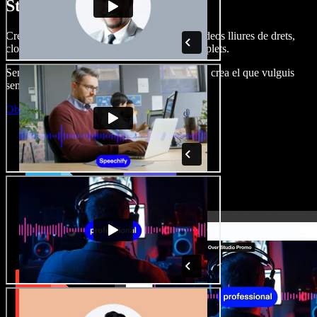
Studio.
Crea dobl. de veu, afegeix imatges, àudio, vídeos lliures de drets,
clona veus i munta projectes multimèdia complets.
Sense corba d’aprenentatge, tot al navegador: crea el que vulguis
sense els límits de sempre.
Obre l'Studio