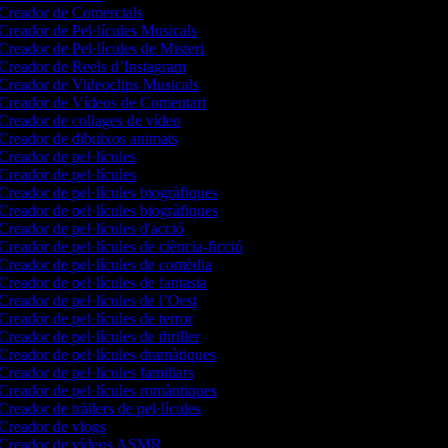
Creador de Comercials
Creador de Pel·lícules Musicals
Creador de Pel·lícules de Misteri
Creador de Reels d’Instagram
Creador de Videoclips Musicals
Creador de Vídeos de Comentari
Creador de collages de vídeo
Creador de dibuixos animats
Creador de pel·lícules
Creador de pel·lícules
Creador de pel·lícules biogràfiques
Creador de pel·lícules biogràfiques
Creador de pel·lícules d'acció
Creador de pel·lícules de ciència-ficció
Creador de pel·lícules de comèdia
Creador de pel·lícules de fantasia
Creador de pel·lícules de l’Oest
Creador de pel·lícules de terror
reador de pel·lícules de thriller
Creador de pel·lícules dramàtiques
Creador de pel·lícules familiars
Creador de pel·lícules romàntiques
reador de tràilers de pel·lícules
Creador de vlogs
Creador de vídeos ASMR