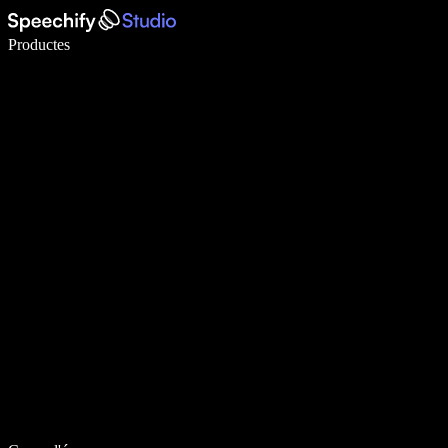
Escriu 5× més ràpid amb la veu
Productes
Més informació