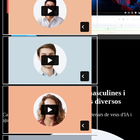
Gran varietat de veus masculines i
femenines amb accents diversos
Cap projecte ha de sonar igual. Tria entre centenars de veus d'IA i
ajusta'n l’accent.