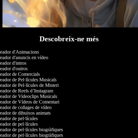
Descobreix-ne més
eador d'Animacions
ador d'anuncis en vídeo
ador d'intros
ador d'outros
eador de Comercials
ador de Pel·lícules Musicals
ador de Pel·lícules de Misteri
ador de Reels d’Instagram
ador de Videoclips Musicals
eador de Vídeos de Comentari
ador de collages de vídeo
ador de dibuixos animats
ador de pel·lícules
ador de pel·lícules
ador de pel·lícules biogràfiques
ador de pel·lícules biogràfiques