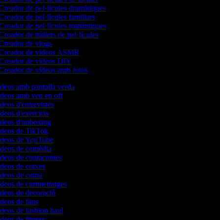
Creador de pel·lícules dramàtiques
Creador de pel·lícules familiars
Creador de pel·lícules romàntiques
reador de tràilers de pel·lícules
Creador de vlogs
Creador de vídeos ASMR
Creador de vídeos DIY
Creador de vídeos amb fotos
ídeos amb pantalla verda
vídeos amb veu en off
ídeos d'entrevistes
ídeos d'exercicis
vídeos d'unboxing
vídeos de TikTok
vídeos de YouTube
vídeos de comèdia
ídeos de contacontes
ídeos de cotxes
ídeos de cuina
ídeos de curtmetratges
ídeos de decoració
ídeos de fans
ídeos de fashion haul
ídeos de fitness