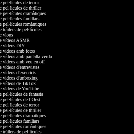
e pel·lícules de terror
e pel·lícules de thriller
de pel·lícules dramàtiques
e pel·lícules familiars
de pel·lícules romàntiques
e tràilers de pel·lícules
de vlogs
 de vídeos ASMR
de vídeos DIY
de vídeos amb fotos
de vídeos amb pantalla verda
de vídeos amb veu en off
de vídeos d'entrevistes
de vídeos d'exercicis
de vídeos d'unboxing
de vídeos de TikTok
de vídeos de YouTube
e pel·lícules de fantasia
e pel·lícules de l’Oest
e pel·lícules de terror
e pel·lícules de thriller
de pel·lícules dramàtiques
e pel·lícules familiars
de pel·lícules romàntiques
e tràilers de pel·lícules