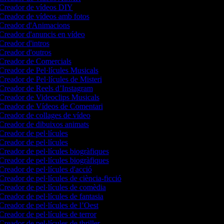
Creador de vídeos DIY
Creador de vídeos amb fotos
Creador d'Animacions
Creador d'anuncis en vídeo
Creador d'intros
Creador d'outros
Creador de Comercials
Creador de Pel·lícules Musicals
Creador de Pel·lícules de Misteri
Creador de Reels d’Instagram
Creador de Videoclips Musicals
Creador de Vídeos de Comentari
Creador de collages de vídeo
Creador de dibuixos animats
Creador de pel·lícules
Creador de pel·lícules
Creador de pel·lícules biogràfiques
Creador de pel·lícules biogràfiques
Creador de pel·lícules d'acció
Creador de pel·lícules de ciència-ficció
Creador de pel·lícules de comèdia
Creador de pel·lícules de fantasia
Creador de pel·lícules de l’Oest
Creador de pel·lícules de terror
reador de pel·lícules de thriller