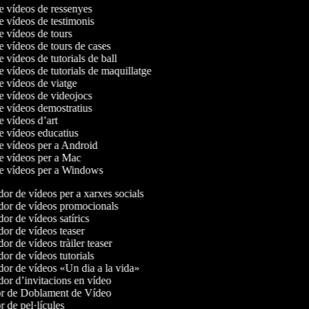
de vídeos de ressenyes
de vídeos de testimonis
de vídeos de tours
de vídeos de tours de cases
e vídeos de tutorials de ball
e vídeos de tutorials de maquillatge
de vídeos de viatge
de vídeos de videojocs
de vídeos demostratius
de vídeos d’art
de vídeos educatius
de vídeos per a Android
de vídeos per a Mac
de vídeos per a Windows
r de vídeos per a xarxes socials
or de vídeos promocionals
r de vídeos satírics
or de vídeos teaser
r de vídeos tràiler teaser
r de vídeos tutorials
or de vídeos «Un dia a la vida»
or d’invitacions en vídeo
r de Doblament de Vídeo
 de pel·lícules