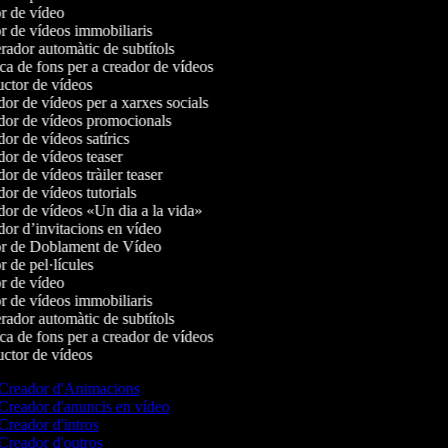
r de vídeo
 de vídeos immobiliaris
ador automàtic de subtítols
a de fons per a creador de vídeos
ctor de vídeos
r de vídeos per a xarxes socials
or de vídeos promocionals
r de vídeos satírics
or de vídeos teaser
r de vídeos tràiler teaser
r de vídeos tutorials
or de vídeos «Un dia a la vida»
or d’invitacions en vídeo
r de Doblament de Vídeo
 de pel·lícules
r de vídeo
 de vídeos immobiliaris
ador automàtic de subtítols
a de fons per a creador de vídeos
ctor de vídeos
Creador d'Animacions
Creador d'anuncis en vídeo
Creador d'intros
Creador d'outros