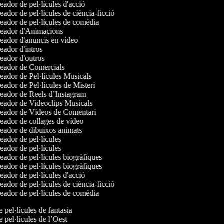
ador de pel·lícules d'acció
ador de pel·lícules de ciència-ficció
ador de pel·lícules de comèdia
eador d'Animacions
ador d'anuncis en vídeo
ador d'intros
ador d'outros
eador de Comercials
ador de Pel·lícules Musicals
ador de Pel·lícules de Misteri
ador de Reels d’Instagram
ador de Videoclips Musicals
eador de Vídeos de Comentari
ador de collages de vídeo
ador de dibuixos animats
ador de pel·lícules
ador de pel·lícules
ador de pel·lícules biogràfiques
ador de pel·lícules biogràfiques
ador de pel·lícules d'acció
ador de pel·lícules de ciència-ficció
ador de pel·lícules de comèdia
e pel·lícules de fantasia
e pel·lícules de l’Oest