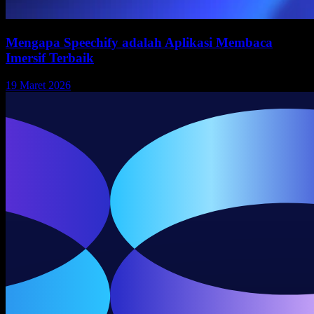
Mengapa Speechify adalah Aplikasi Membaca
Imersif Terbaik
19 Maret 2026