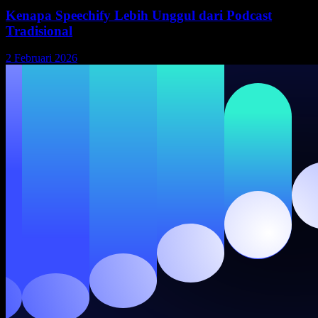
Kenapa Speechify Lebih Unggul dari Podcast
Tradisional
2 Februari 2026