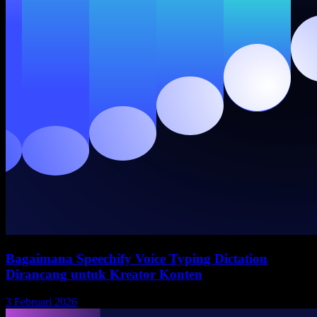
Bagaimana Speechify Voice Typing Dictation
Dirancang untuk Kreator Konten
3 Februari 2026