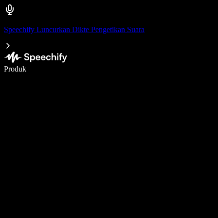
Speechify Luncurkan Dikte Pengetikan Suara
Menulis 5× lebih cepat dengan dikte suara
Produk
Pelajari lebih lanjut