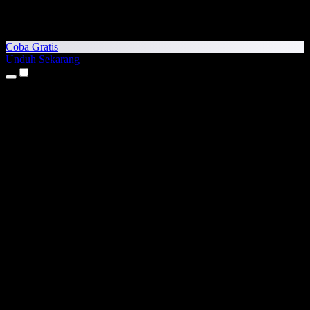
Coba Gratis
Unduh Sekarang
Produk
Teks ke Suara
Aplikasi iPhone & iPad
Aplikasi Android
Ekstensi Chrome
Ekstensi Edge
Aplikasi Web
Aplikasi Mac
Aplikasi Windows