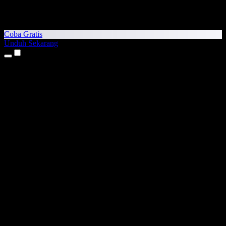
Coba Gratis
Unduh Sekarang
Produk
Teks ke Suara
Aplikasi iPhone & iPad
Aplikasi Android
Ekstensi Chrome
Ekstensi Edge
Aplikasi Web
Aplikasi Mac
Aplikasi Windows