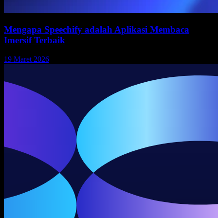
Mengapa Speechify adalah Aplikasi Membaca
Imersif Terbaik
19 Maret 2026