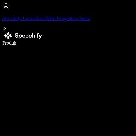
Speechify Luncurkan Dikte Pengetikan Suara
Menulis 5× lebih cepat dengan dikte suara
Produk
Pelajari lebih lanjut