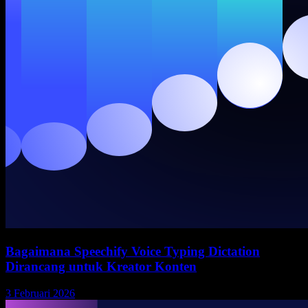
Bagaimana Speechify Voice Typing Dictation
Dirancang untuk Kreator Konten
3 Februari 2026