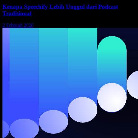
Kenapa Speechify Lebih Unggul dari Podcast
Tradisional
2 Februari 2026