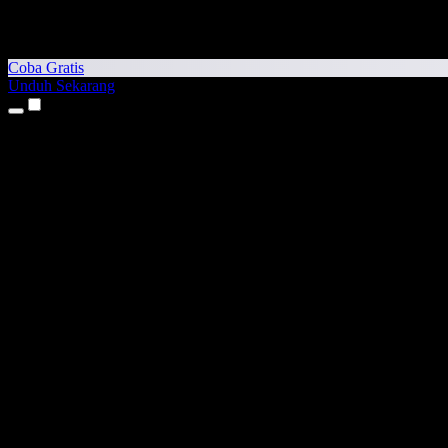
Coba Gratis
Unduh Sekarang
Produk
Teks ke Suara
Aplikasi iPhone & iPad
Aplikasi Android
Ekstensi Chrome
Ekstensi Edge
Aplikasi Web
Aplikasi Mac
Aplikasi Windows