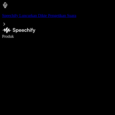
Speechify Luncurkan Dikte Pengetikan Suara
Menulis 5× lebih cepat dengan dikte suara
Produk
Pelajari lebih lanjut