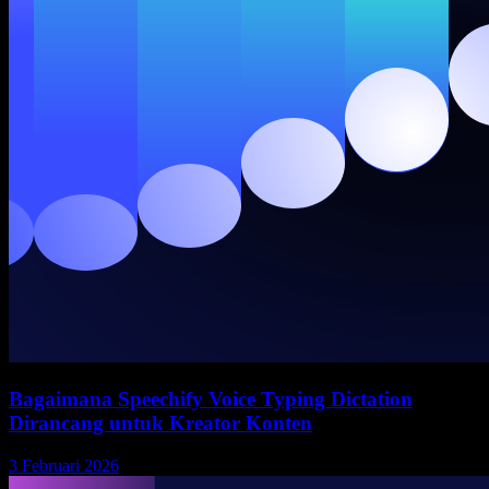
Bagaimana Speechify Voice Typing Dictation
Dirancang untuk Kreator Konten
3 Februari 2026