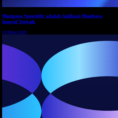
Mengapa Speechify adalah Aplikasi Membaca
Imersif Terbaik
19 Maret 2026