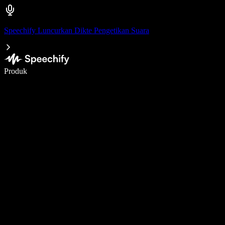
Speechify Luncurkan Dikte Pengetikan Suara
Menulis 5× lebih cepat dengan dikte suara
Produk
Pelajari lebih lanjut