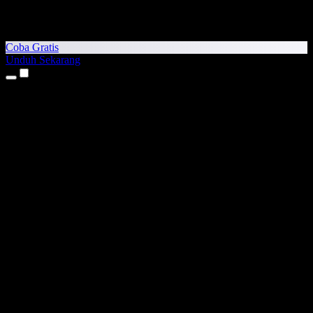
Coba Gratis
Unduh Sekarang
Produk
Teks ke Suara
Aplikasi iPhone & iPad
Aplikasi Android
Ekstensi Chrome
Ekstensi Edge
Aplikasi Web
Aplikasi Mac
Aplikasi Windows