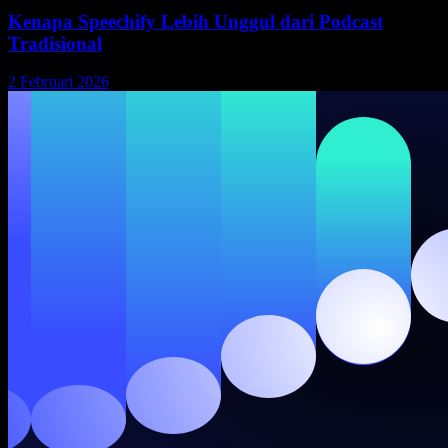
Kenapa Speechify Lebih Unggul dari Podcast
Tradisional
2 Februari 2026