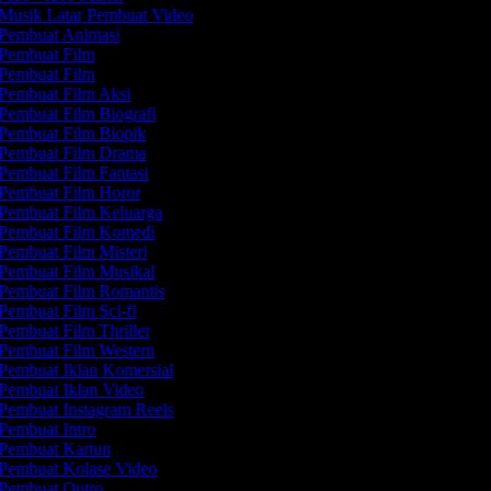
Musik Latar Pembuat Video
Pembuat Animasi
Pembuat Film
Pembuat Film
Pembuat Film Aksi
Pembuat Film Biografi
Pembuat Film Biopik
Pembuat Film Drama
Pembuat Film Fantasi
Pembuat Film Horor
Pembuat Film Keluarga
Pembuat Film Komedi
Pembuat Film Misteri
Pembuat Film Musikal
Pembuat Film Romantis
Pembuat Film Sci-fi
Pembuat Film Thriller
Pembuat Film Western
Pembuat Iklan Komersial
Pembuat Iklan Video
Pembuat Instagram Reels
Pembuat Intro
Pembuat Kartun
Pembuat Kolase Video
Pembuat Outro