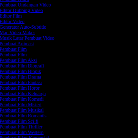
Pembuat Undangan Video
Editor Dubbing Video
Editor Film
Editor Video
Generator Auto-Subtitle
Mac Video Maker
Musik Latar Pembuat Video
Pembuat Animasi
Pembuat Film
Pembuat Film
Pembuat Film Aksi
Pembuat Film Biografi
Pembuat Film Biopik
Pembuat Film Drama
Pembuat Film Fantasi
Pembuat Film Horor
Pembuat Film Keluarga
Pembuat Film Komedi
Pembuat Film Misteri
Pembuat Film Musikal
Pembuat Film Romantis
Pembuat Film Sci-fi
Pembuat Film Thriller
Pembuat Film Western
Pembuat Iklan Komersial