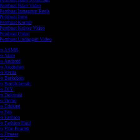
Pembuat Iklan Video
Pembuat Instagram Reels
Pembuat Intro
Pembuat Kartun
Pembuat Kolase Video
Pembuat Outro
Pembuat Undangan Video
deo ASMR
deo Alam
eo Android
deo Anggaran
eo Berita
deo Berkebun
eo Bersih-bersih
deo DIY
eo Dekorasi
deo Demo
eo Edukasi
eo Fan
eo Fashion
eo Fashion Haul
eo Film Pendek
eo Fitness
eo Foto