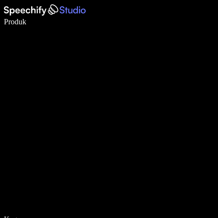
Menulis 5× lebih cepat dengan dikte suara
Produk
Pelajari lebih lanjut