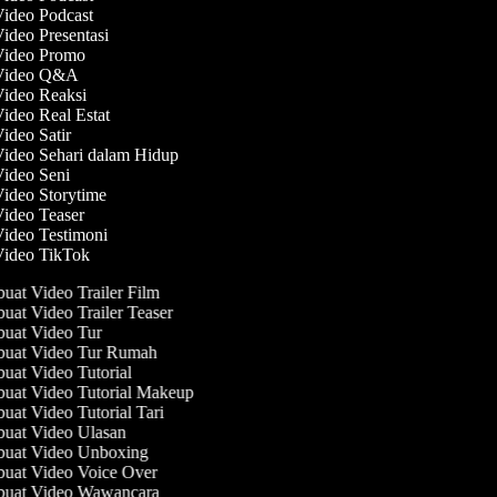
Video Podcast
Video Presentasi
 Video Promo
 Video Q&A
Video Reaksi
Video Real Estat
Video Satir
Video Sehari dalam Hidup
Video Seni
Video Storytime
Video Teaser
Video Testimoni
 Video TikTok
at Video Trailer Film
at Video Trailer Teaser
at Video Tur
uat Video Tur Rumah
at Video Tutorial
at Video Tutorial Makeup
at Video Tutorial Tari
at Video Ulasan
uat Video Unboxing
at Video Voice Over
uat Video Wawancara