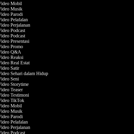
Video Mobil
 Video Musik
Video Parodi
Video Pelafalan
Video Perjalanan
Video Podcast
Video Podcast
Video Presentasi
 Video Promo
 Video Q&A
Video Reaksi
Video Real Estat
Video Satir
Video Sehari dalam Hidup
Video Seni
Video Storytime
Video Teaser
Video Testimoni
 Video TikTok
Video Mobil
 Video Musik
Video Parodi
Video Pelafalan
Video Perjalanan
Video Podcast