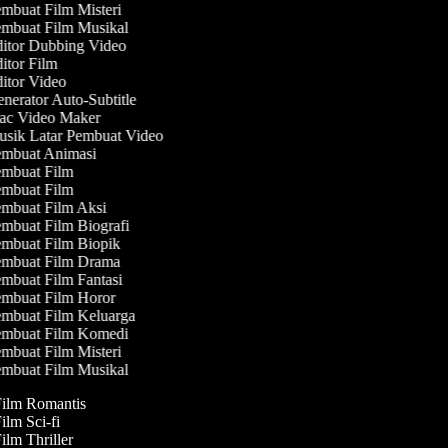
mbuat Film Misteri
mbuat Film Musikal
itor Dubbing Video
itor Film
itor Video
nerator Auto-Subtitle
c Video Maker
sik Latar Pembuat Video
mbuat Animasi
mbuat Film
mbuat Film
mbuat Film Aksi
mbuat Film Biografi
mbuat Film Biopik
mbuat Film Drama
mbuat Film Fantasi
mbuat Film Horor
mbuat Film Keluarga
mbuat Film Komedi
mbuat Film Misteri
mbuat Film Musikal
Film Romantis
Film Sci-fi
Film Thriller