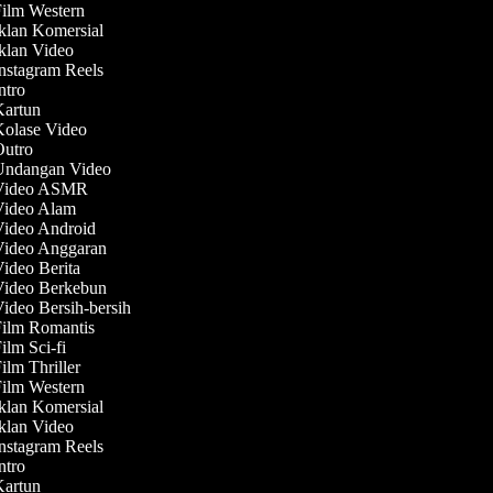
Film Western
Iklan Komersial
Iklan Video
Instagram Reels
Intro
 Kartun
Kolase Video
 Outro
 Undangan Video
 Video ASMR
 Video Alam
Video Android
 Video Anggaran
Video Berita
 Video Berkebun
Video Bersih-bersih
Film Romantis
Film Sci-fi
Film Thriller
Film Western
Iklan Komersial
Iklan Video
Instagram Reels
Intro
 Kartun