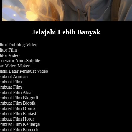
Jelajahi Lebih Banyak
itor Dubbing Video
itor Film
itor Video
nerator Auto-Subtitle
c Video Maker
sik Latar Pembuat Video
mbuat Animasi
mbuat Film
mbuat Film
mbuat Film Aksi
mbuat Film Biografi
mbuat Film Biopik
mbuat Film Drama
mbuat Film Fantasi
mbuat Film Horor
mbuat Film Keluarga
mbuat Film Komedi