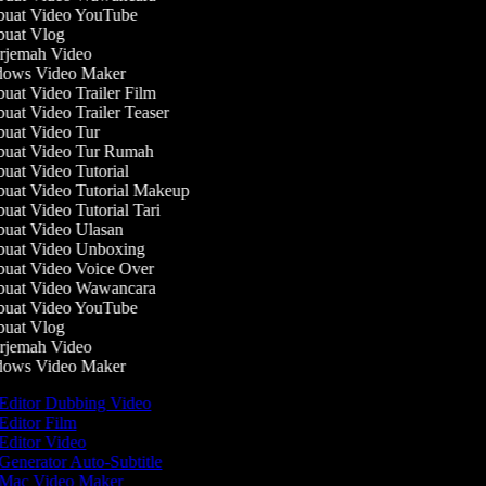
uat Video YouTube
uat Vlog
jemah Video
ows Video Maker
at Video Trailer Film
at Video Trailer Teaser
at Video Tur
uat Video Tur Rumah
at Video Tutorial
at Video Tutorial Makeup
at Video Tutorial Tari
at Video Ulasan
uat Video Unboxing
at Video Voice Over
uat Video Wawancara
uat Video YouTube
uat Vlog
jemah Video
ows Video Maker
Editor Dubbing Video
Editor Film
Editor Video
Generator Auto-Subtitle
Mac Video Maker