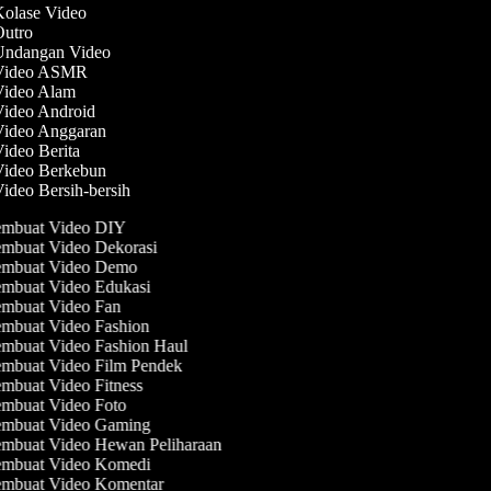
Kolase Video
 Outro
 Undangan Video
 Video ASMR
 Video Alam
Video Android
 Video Anggaran
Video Berita
 Video Berkebun
Video Bersih-bersih
mbuat Video DIY
mbuat Video Dekorasi
mbuat Video Demo
mbuat Video Edukasi
mbuat Video Fan
mbuat Video Fashion
mbuat Video Fashion Haul
mbuat Video Film Pendek
mbuat Video Fitness
mbuat Video Foto
mbuat Video Gaming
mbuat Video Hewan Peliharaan
mbuat Video Komedi
mbuat Video Komentar