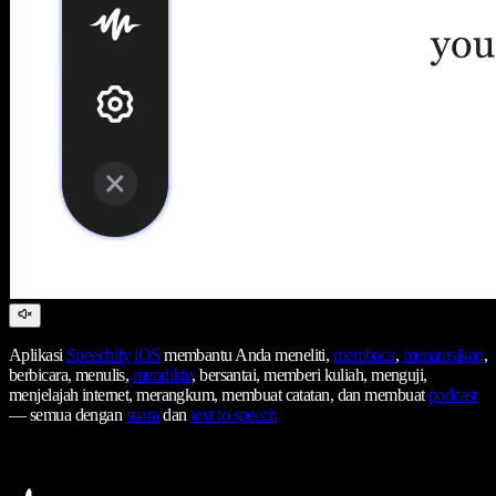
Aplikasi
Speechify
iOS
membantu Anda meneliti,
membaca
,
menarasikan
,
berbicara, menulis,
mendikte
, bersantai, memberi kuliah, menguji,
menjelajah internet, merangkum, membuat catatan, dan membuat
podcast
— semua dengan
suara
dan
text to speech