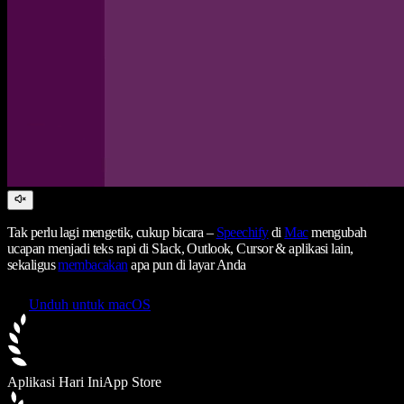
Tak perlu lagi mengetik, cukup bicara –
Speechify
di
Mac
mengubah
ucapan menjadi teks rapi di Slack, Outlook, Cursor & aplikasi lain,
sekaligus
membacakan
apa pun di layar Anda
Unduh untuk macOS
Aplikasi Hari Ini
App Store