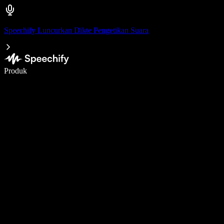
Speechify Luncurkan Dikte Pengetikan Suara
Menulis 5× lebih cepat dengan dikte suara
Produk
Pelajari lebih lanjut