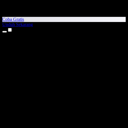
Coba Gratis
Unduh Sekarang
Produk
Teks ke Suara
Aplikasi iPhone & iPad
Aplikasi Android
Ekstensi Chrome
Ekstensi Edge
Aplikasi Web
Aplikasi Mac
Aplikasi Windows