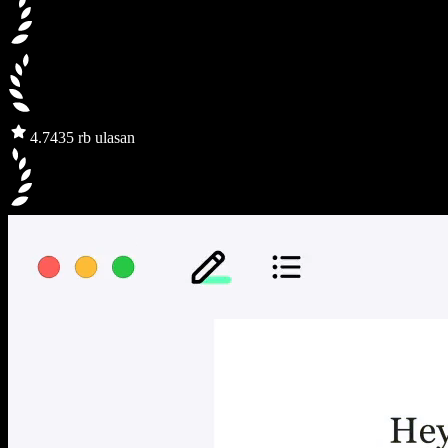
4.7
435 rb ulasan