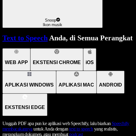
Snoop
Ikon musik
Text to Speech
Anda, di Semua Perangkat
WEB APP
EKSTENSI CHROME
iOS
APLIKASI WINDOWS
APLIKASI MAC
ANDROID
EKSTENSI EDGE
Unggah PDF apa pun ke aplikasi web Speechify, lalu biarkan
Speechify
membacakannya
untuk Anda dengan
text to speech
yang realistis,
merangkum dokumen, atau membuat
podcast