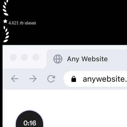
4.6
21 rb ulasan