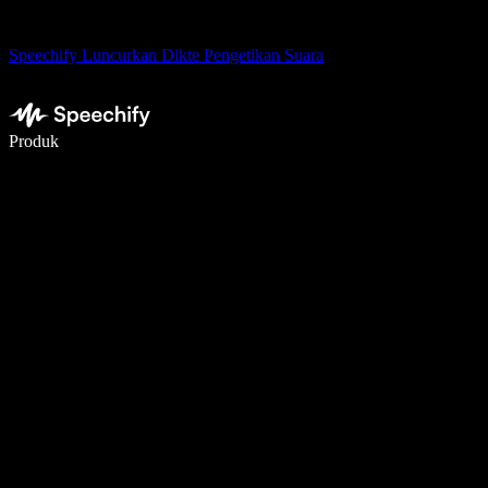
Speechify Luncurkan Dikte Pengetikan Suara
Menulis 5× lebih cepat dengan dikte suara
Produk
Pelajari lebih lanjut