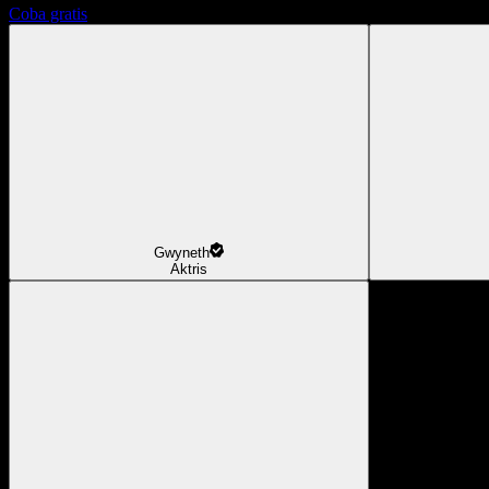
Coba gratis
Gwyneth
Aktris