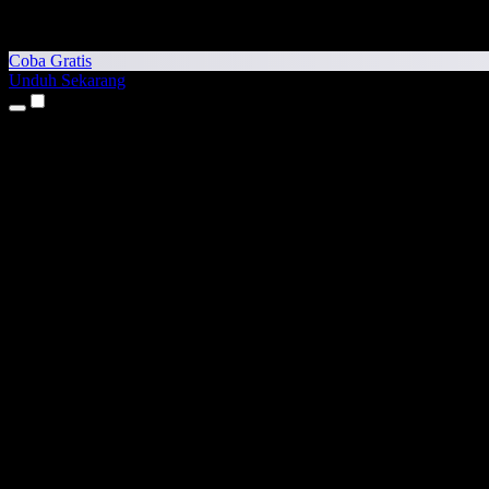
Coba Gratis
Unduh Sekarang
Produk
Teks ke Suara
Aplikasi iPhone & iPad
Aplikasi Android
Ekstensi Chrome
Ekstensi Edge
Aplikasi Web
Aplikasi Mac
Aplikasi Windows