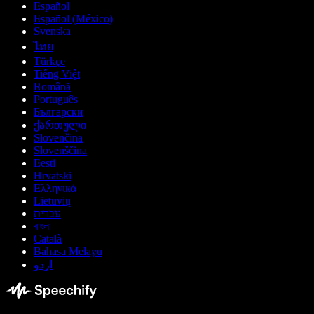
Español
Español (México)
Svenska
ไทย
Türkçe
Tiếng Việt
Română
Português
Български
ქართული
Slovenčina
Slovenščina
Eesti
Hrvatski
Ελληνικά
Lietuvių
עברית
বাংলা
Català
Bahasa Melayu
اردو