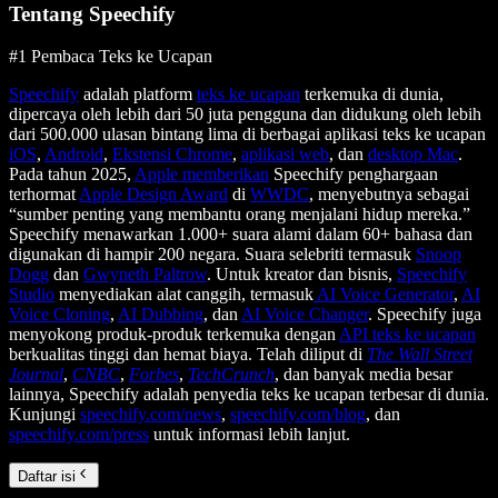
Tentang Speechify
#1 Pembaca Teks ke Ucapan
Speechify
adalah platform
teks ke ucapan
terkemuka di dunia,
dipercaya oleh lebih dari 50 juta pengguna dan didukung oleh lebih
dari 500.000 ulasan bintang lima di berbagai aplikasi teks ke ucapan
iOS
,
Android
,
Ekstensi Chrome
,
aplikasi web
, dan
desktop Mac
.
Pada tahun 2025,
Apple memberikan
Speechify penghargaan
terhormat
Apple Design Award
di
WWDC
, menyebutnya sebagai
“sumber penting yang membantu orang menjalani hidup mereka.”
Speechify menawarkan 1.000+ suara alami dalam 60+ bahasa dan
digunakan di hampir 200 negara. Suara selebriti termasuk
Snoop
Dogg
dan
Gwyneth Paltrow
. Untuk kreator dan bisnis,
Speechify
Studio
menyediakan alat canggih, termasuk
AI Voice Generator
,
AI
Voice Cloning
,
AI Dubbing
, dan
AI Voice Changer
. Speechify juga
menyokong produk-produk terkemuka dengan
API teks ke ucapan
berkualitas tinggi dan hemat biaya. Telah diliput di
The Wall Street
Journal
,
CNBC
,
Forbes
,
TechCrunch
, dan banyak media besar
lainnya, Speechify adalah penyedia teks ke ucapan terbesar di dunia.
Kunjungi
speechify.com/news
,
speechify.com/blog
, dan
speechify.com/press
untuk informasi lebih lanjut.
Daftar isi