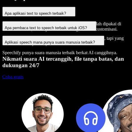
Apa aplikasi text to speech terbaik?
Speechify jelas aplikasi text to speech terbaik. Mudah dipakai di
Apa pembaca text to speech terbaik untuk iOS?
Android & iOS, suaranya natural & sangat bisa dikustomisasi.
Ada banyak pilihan pembaca text to speech di Android, tapi yang
Aplikasi speech mana punya suara manusia terbaik?
terbaik adalah Speechify.
Speechify punya suara manusia terbaik berkat AI canggihnya.
Nikmati suara AI tercanggih, file tanpa batas, dan
dukungan 24/7
Coba gratis