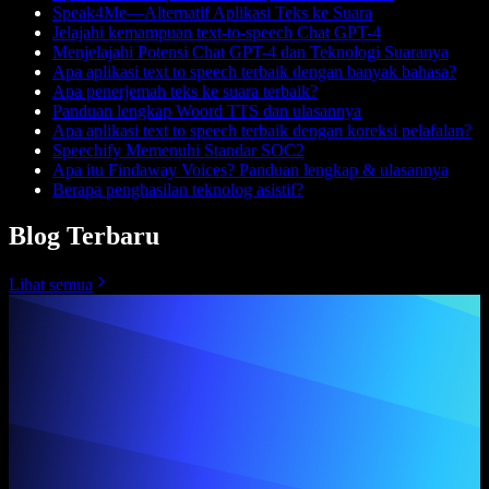
Speak4Me—Alternatif Aplikasi Teks ke Suara
Jelajahi kemampuan text-to-speech Chat GPT-4
Menjelajahi Potensi Chat GPT-4 dan Teknologi Suaranya
Apa aplikasi text to speech terbaik dengan banyak bahasa?
Apa penerjemah teks ke suara terbaik?
Panduan lengkap Woord TTS dan ulasannya
Apa aplikasi text to speech terbaik dengan koreksi pelafalan?
Speechify Memenuhi Standar SOC2
Apa itu Findaway Voices? Panduan lengkap & ulasannya
Berapa penghasilan teknolog asistif?
Blog Terbaru
Lihat semua