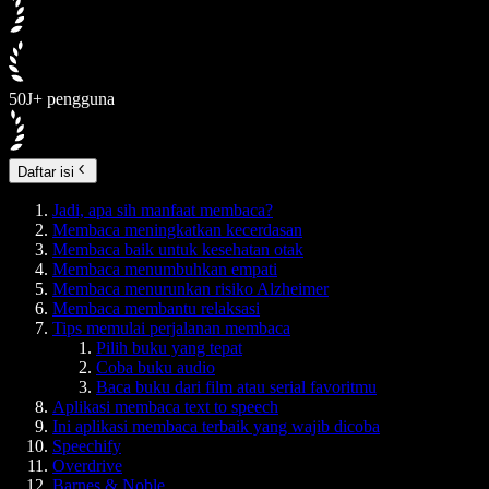
50J+ pengguna
Daftar isi
Jadi, apa sih manfaat membaca?
Membaca meningkatkan kecerdasan
Membaca baik untuk kesehatan otak
Membaca menumbuhkan empati
Membaca menurunkan risiko Alzheimer
Membaca membantu relaksasi
Tips memulai perjalanan membaca
Pilih buku yang tepat
Coba buku audio
Baca buku dari film atau serial favoritmu
Aplikasi membaca text to speech
Ini aplikasi membaca terbaik yang wajib dicoba
Speechify
Overdrive
Barnes & Noble