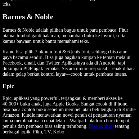
teks.
Barnes & Noble
Barnes & Noble adalah pilihan bagus untuk para pembaca. Fitur
utama: tombol ganti halaman, menambah buku ke favorit, serta
kamus bawaan untuk bantu memahami teks.
Kamu bisa pilih 7 ukuran font & 6 jenis font, sehingga bisa atur
gaya bacamu sendiri. Bisa juga bagikan kutipan ke teman melalui
Facebook, email, dan Twitter. Aplikasinya ada di Android, tapi
dukungan PDF agak terbatas. Secara umum responsif—enak dibaca
dalam gelap berkat kontrol layar—cocok untuk pembaca intens.
Epic
Epic, aplikasi yang powerful, terjangkau & memberi akses ke
40.000+ buku anak, juga Apple Books. Sangat cocok di iPhone,
bisa baca contoh buku sebelum membeli atau beli lengkap di Kindle
Amazon. Kindle menawarkan novel penuh di pengaturan nyaman
tanpa membuat mata cepat lelah—Wattpad: platform baru tempat
penulis dan pembaca bisa saling terhubung.
Bisa ngobrol
tentang
berbagai topik. Film, TV, Kobo