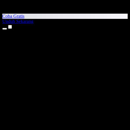
Coba Gratis
Unduh Sekarang
Produk
Teks ke Suara
Aplikasi iPhone & iPad
Aplikasi Android
Ekstensi Chrome
Ekstensi Edge
Aplikasi Web
Aplikasi Mac
Aplikasi Windows