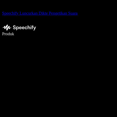
Speechify Luncurkan Dikte Pengetikan Suara
Menulis 5× lebih cepat dengan dikte suara
Produk
Pelajari lebih lanjut