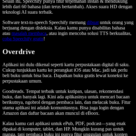
Selain itu, Speechify punya fitur terjemahan instan & mendukung
lebih dari 60 bahasa (dan terus bertambah). Akses suara HD dengan
teknologi AI suara terbaik.
Software text-to-speech Speechify memang
dibuat
untuk orang yang
berjuang dengan disleksia. Kalau kamu punya disabilitas bahasa
atau
masalah membaca
, atau ingin mencoba solusi TTS berkualitas,
coba Speechify gratis
!
Overdrive
Aplikasi ini dulu dikenal seperti kartu perpustakaan digital di saku.
Cukup tunjukkan kartu ke perangkat iOS atau Mac, jadi tak perlu
beli buku untuk bisa baca. Dapatkan buku gratis lewat koneksi ke
perpustakaan umum.
Goodreads. Tempat terbaik untuk kutipan, ulasan, rekomendasi
buku, dan banyak lagi. Kini ada aplikasinya untuk mencari bacaan
berikutnya, ngobrol dengan pembaca lain, dan melacak buku. Fitur
utama aplikasi ini adalah komunitasnya. Bisa juga login dengan
Amazon dan daftar bacaan akan muncul di eBoox.
Kalau kamu cari aplikasi untuk ePub, PDF, podcast—yang enak
dipakai di komputer, tablet, dan HP. Mungkin kurang pas untuk
manga, tapi pembaca buku ini punya fitur unggulan untuk konten