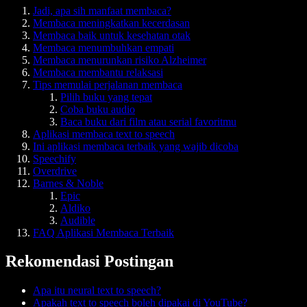
Jadi, apa sih manfaat membaca?
Membaca meningkatkan kecerdasan
Membaca baik untuk kesehatan otak
Membaca menumbuhkan empati
Membaca menurunkan risiko Alzheimer
Membaca membantu relaksasi
Tips memulai perjalanan membaca
Pilih buku yang tepat
Coba buku audio
Baca buku dari film atau serial favoritmu
Aplikasi membaca text to speech
Ini aplikasi membaca terbaik yang wajib dicoba
Speechify
Overdrive
Barnes & Noble
Epic
Aldiko
Audible
FAQ Aplikasi Membaca Terbaik
Rekomendasi Postingan
Apa itu neural text to speech?
Apakah text to speech boleh dipakai di YouTube?