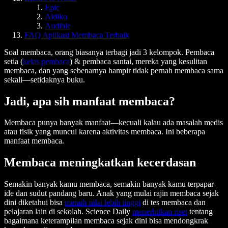
Epic
Aldiko
Audible
FAQ Aplikasi Membaca Terbaik
Soal membaca, orang biasanya terbagi jadi 3 kelompok. Pembaca
setia (
kelas pembaca
) & pembaca santai, mereka yang kesulitan
membaca, dan yang sebenarnya hampir tidak pernah membaca sama
sekali—setidaknya buku.
Jadi, apa sih manfaat membaca?
Membaca punya banyak manfaat—kecuali kalau ada masalah medis
atau fisik yang muncul karena aktivitas membaca. Ini beberapa
manfaat membaca.
Membaca meningkatkan kecerdasan
Semakin banyak kamu membaca, semakin banyak kamu terpapar
ide dan sudut pandang baru. Anak yang mulai rajin membaca sejak
dini diketahui bisa
meraih nilai lebih tinggi
di tes membaca dan
pelajaran lain di sekolah. Science Daily
menerbitkan riset
tentang
bagaimana keterampilan membaca sejak dini bisa mendongkrak