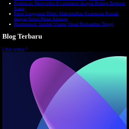
Spoken.io: Merevolusi E-commerce dengan Belanja Berbasis
Suara
Paket Langganan Blink: Maksimalkan Keamanan Rumah
dengan Solusi Pintar Amazon
Shutterstock: Sumber Utama Visual Berkualitas Tinggi
Blog Terbaru
Lihat semua