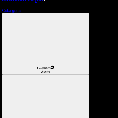
Coba gratis
Gwyneth
Aktris