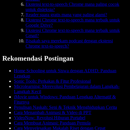
Ekstensi text-to-speech Chrome mana paling cocok
untuk disleksia?
Reader suara gratis mana yang paling alami?
Ekstensi Chrome text-to-speech mana terbaik untuk
Google Drive?
Ekstensi Chrome text-to-speech mana terbaik untuk
Gmail?
Bisakah saya merekam podcast dengan ekstensi
Chrome text-to-speech?
Rekomendasi Postingan
Home Schooling untuk Siswa dengan ADHD: Panduan
Lengkap
Sonic Tools: Perkakas & Fitur Profesional
Microlearning: Merevolusi Pembelajaran dalam Langkah-
Langkah Kecil
iMovie untuk Windows: Panduan Lengkap Alternatif &
Fiturnya
Penulisan Naskah: Seni & Teknik Menghidupkan Cerita
Cara Menambah Animasi & Video di PPT
VideoNow: Revolusi Hiburan Portabel
Cara Membuat Animasi: Panduan Pemula
Cara Menyelesaikan Makalah Riset dengan Cepat