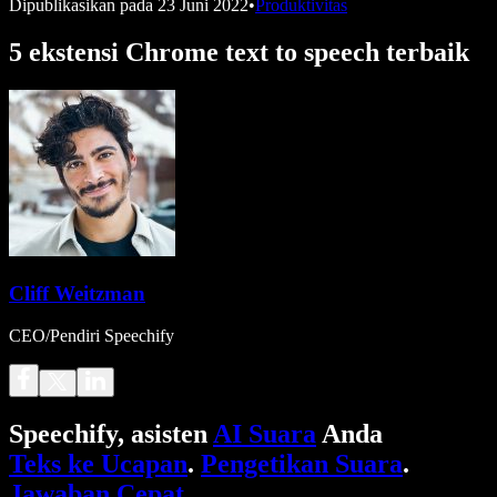
Dipublikasikan pada
23 Juni 2022
•
Produktivitas
5 ekstensi Chrome text to speech terbaik
Cliff Weitzman
CEO/Pendiri Speechify
Speechify, asisten
AI Suara
Anda
Teks ke Ucapan
.
Pengetikan Suara
.
Jawaban Cepat
.