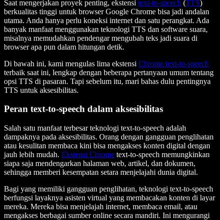
Saat mengerjakan proyek penting, ekstensi
text-to-speech
(
TTS
)
berkualitas tinggi untuk browser Google Chrome bisa jadi andalan
utama. Anda hanya perlu koneksi internet dan satu perangkat. Ada
banyak manfaat menggunakan teknologi TTS dan software suara,
misalnya memudahkan pendengar mengubah teks jadi suara di
browser apa pun dalam hitungan detik.
Di bawah ini, kami mengulas lima ekstensi
Chrome text-to-speech
terbaik saat ini, lengkap dengan beberapa pertanyaan umum tentang
opsi TTS di pasaran. Tapi sebelum itu, mari bahas dulu pentingnya
TTS untuk aksesibilitas.
Peran text-to-speech dalam aksesibilitas
Salah satu manfaat terbesar teknologi text-to-speech adalah
dampaknya pada aksesibilitas. Orang dengan gangguan penglihatan
atau kesulitan membaca kini bisa mengakses konten digital dengan
jauh lebih mudah.
Ekstensi Chrome
text-to-speech memungkinkan
siapa saja mendengarkan halaman web, artikel, dan dokumen,
sehingga memberi kesempatan setara menjelajahi dunia digital.
Bagi yang memiliki gangguan penglihatan, teknologi text-to-speech
berfungsi layaknya asisten virtual yang membacakan konten di layar
mereka. Mereka bisa menjelajah internet, membaca email, atau
mengakses berbagai sumber online secara mandiri. Ini mengurangi