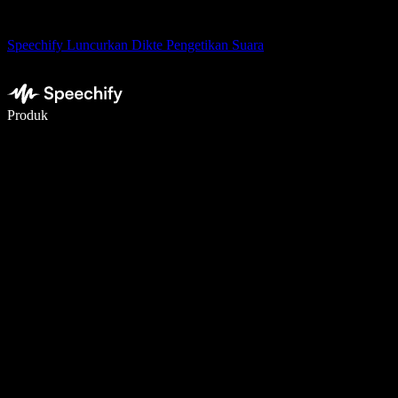
Speechify Luncurkan Dikte Pengetikan Suara
Menulis 5× lebih cepat dengan dikte suara
Produk
Pelajari lebih lanjut