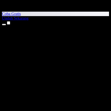
Coba Gratis
Unduh Sekarang
Produk
Teks ke Suara
Aplikasi iPhone & iPad
Aplikasi Android
Ekstensi Chrome
Ekstensi Edge
Aplikasi Web
Aplikasi Mac
Aplikasi Windows