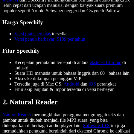
lebih cepat dari ucapan manusia, dengan banyak suara premium
populer seperti Arnold Schwarzenegger dan Gwyneth Paltrow.
Harga Speechify
Versi gratis terbatas
tersedia
Versi penuh berbayar: $139 per tahun
Fitur Speechify
Kecepatan pemutaran tercepat di antara
ekstensi Chrome
di
industri
Suara HD manusia untuk bahasa Inggris dan 60+ bahasa lain
Akses ke dukungan pelanggan VIP
Tersedia juga di Mac OS,
Android
dan
iOS
perangkat
Fitur skip lanjutan & impor tersedia di versi berbayar
2. Natural Reader
Natural Reader
memungkinkan pengguna mengunggah teks dan
gambar untuk diubah menjadi file MP3 suara, yang bisa
didengarkan di berbagai audio player lain.
Software TTS
ini juga
memudahkan pengguna berpindah dari ekstensi Chrome ke aplikasi