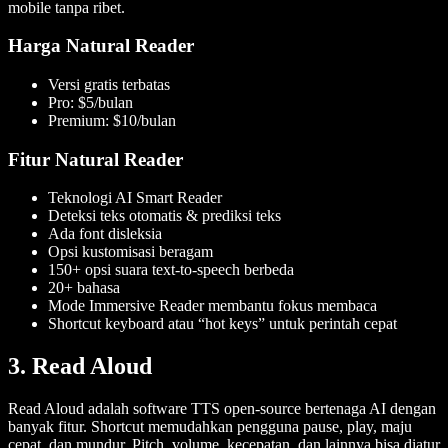
mobile tanpa ribet.
Harga Natural Reader
Versi gratis terbatas
Pro: $5/bulan
Premium: $10/bulan
Fitur Natural Reader
Teknologi AI Smart Reader
Deteksi teks otomatis & prediksi teks
Ada font disleksia
Opsi kustomisasi beragam
150+ opsi suara text-to-speech berbeda
20+ bahasa
Mode Immersive Reader membantu fokus membaca
Shortcut keyboard atau “hot keys” untuk perintah cepat
3. Read Aloud
Read Aloud adalah software TTS open-source bertenaga AI dengan
banyak fitur. Shortcut memudahkan pengguna pause, play, maju
cepat, dan mundur. Pitch, volume, kecepatan, dan lainnya bisa diatur