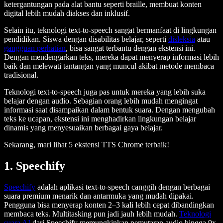
ketergantungan pada alat bantu seperti braille, membuat konten
digital lebih mudah diakses dan inklusif.
Selain itu, teknologi text-to-speech sangat bermanfaat di lingkungan
pendidikan. Siswa dengan disabilitas belajar, seperti
disleksia
atau
gangguan perhatian
, bisa sangat terbantu dengan ekstensi ini.
Dengan mendengarkan teks, mereka dapat menyerap informasi lebih
baik dan melewati tantangan yang muncul akibat metode membaca
tradisional.
Teknologi text-to-speech juga pas untuk mereka yang lebih suka
belajar dengan audio. Sebagian orang lebih mudah mengingat
informasi saat disampaikan dalam bentuk suara. Dengan mengubah
teks ke ucapan, ekstensi ini menghadirkan lingkungan belajar
dinamis yang menyesuaikan berbagai gaya belajar.
Sekarang, mari lihat 5 ekstensi TTS Chrome terbaik!
1. Speechify
Speechify
adalah aplikasi text-to-speech canggih dengan berbagai
suara premium menarik dan antarmuka yang mudah dipakai.
Pengguna bisa menyerap konten 2–3 kali lebih cepat dibandingkan
membaca teks. Multitasking pun jadi jauh lebih mudah.
Teknologi
suara AI
dari Speechify memungkinkan pemutaran audio hingga 9x