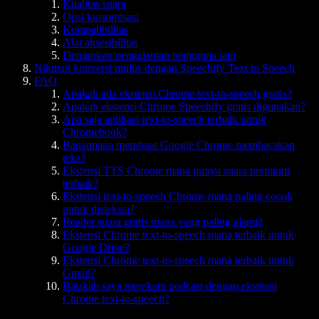
Kualitas suara
Opsi kustomisasi
Kompatibilitas
Alat aksesibilitas
Dengarkan pengalaman pengguna lain
Nikmati konversi mulus dengan Speechify Text to Speech
FAQ
Apakah ada ekstensi Chrome text-to-speech gratis?
Apakah ekstensi Chrome Speechify gratis digunakan?
Apa saja aplikasi text-to-speech terbaik untuk
Chromebook?
Bagaimana membuat Google Chrome membacakan
teks?
Ekstensi TTS Chrome mana punya suara premium
terbaik?
Ekstensi text-to-speech Chrome mana paling cocok
untuk disleksia?
Reader suara gratis mana yang paling alami?
Ekstensi Chrome text-to-speech mana terbaik untuk
Google Drive?
Ekstensi Chrome text-to-speech mana terbaik untuk
Gmail?
Bisakah saya merekam podcast dengan ekstensi
Chrome text-to-speech?