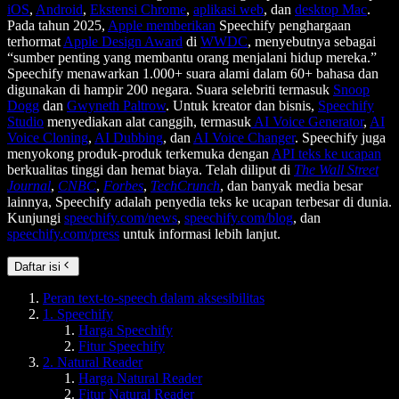
iOS
,
Android
,
Ekstensi Chrome
,
aplikasi web
, dan
desktop Mac
.
Pada tahun 2025,
Apple memberikan
Speechify penghargaan
terhormat
Apple Design Award
di
WWDC
, menyebutnya sebagai
“sumber penting yang membantu orang menjalani hidup mereka.”
Speechify menawarkan 1.000+ suara alami dalam 60+ bahasa dan
digunakan di hampir 200 negara. Suara selebriti termasuk
Snoop
Dogg
dan
Gwyneth Paltrow
. Untuk kreator dan bisnis,
Speechify
Studio
menyediakan alat canggih, termasuk
AI Voice Generator
,
AI
Voice Cloning
,
AI Dubbing
, dan
AI Voice Changer
. Speechify juga
menyokong produk-produk terkemuka dengan
API teks ke ucapan
berkualitas tinggi dan hemat biaya. Telah diliput di
The Wall Street
Journal
,
CNBC
,
Forbes
,
TechCrunch
, dan banyak media besar
lainnya, Speechify adalah penyedia teks ke ucapan terbesar di dunia.
Kunjungi
speechify.com/news
,
speechify.com/blog
, dan
speechify.com/press
untuk informasi lebih lanjut.
Daftar isi
Peran text-to-speech dalam aksesibilitas
1. Speechify
Harga Speechify
Fitur Speechify
2. Natural Reader
Harga Natural Reader
Fitur Natural Reader