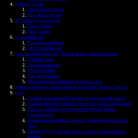
3. Read Aloud
Harga Read Aloud
Fitur Read Aloud
4. Talkie text-to-speech
Harga Talkie
Fitur Talkie
5. Snap&Read
Harga Snap&Read
Fitur Snap&Read
Cara memilih ekstensi Chrome text-to-speech terbaik
Kualitas suara
Opsi kustomisasi
Kompatibilitas
Alat aksesibilitas
Dengarkan pengalaman pengguna lain
Nikmati konversi mulus dengan Speechify Text to Speech
FAQ
Apakah ada ekstensi Chrome text-to-speech gratis?
Apakah ekstensi Chrome Speechify gratis digunakan?
Apa saja aplikasi text-to-speech terbaik untuk
Chromebook?
Bagaimana membuat Google Chrome membacakan
teks?
Ekstensi TTS Chrome mana punya suara premium
terbaik?