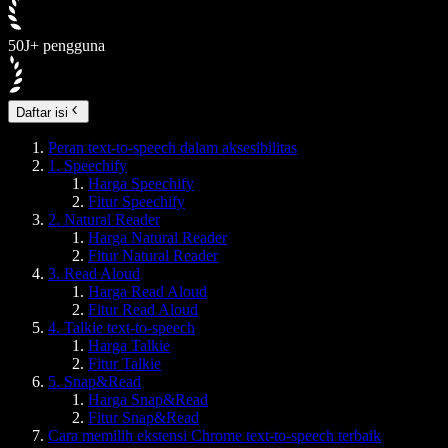
50J+ pengguna
Daftar isi
Peran text-to-speech dalam aksesibilitas
1. Speechify
Harga Speechify
Fitur Speechify
2. Natural Reader
Harga Natural Reader
Fitur Natural Reader
3. Read Aloud
Harga Read Aloud
Fitur Read Aloud
4. Talkie text-to-speech
Harga Talkie
Fitur Talkie
5. Snap&Read
Harga Snap&Read
Fitur Snap&Read
Cara memilih ekstensi Chrome text-to-speech terbaik