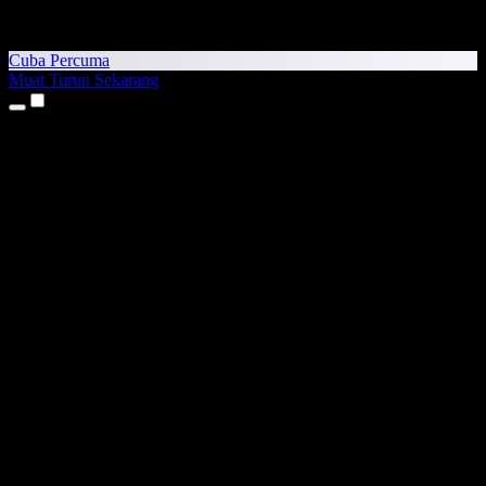
Cuba Percuma
Muat Turun Sekarang
Produk
Teks kepada Pertuturan
Aplikasi iPhone & iPad
Aplikasi Android
Sambungan Chrome
Sambungan Edge
Aplikasi Web
Aplikasi Mac
Aplikasi Windows