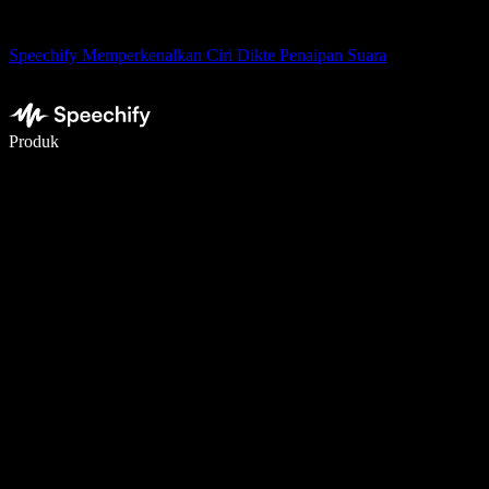
Speechify Memperkenalkan Ciri Dikte Penaipan Suara
Tulis 5× lebih pantas dengan menaip menggunakan suara
Produk
Ketahui Lebih Lanjut