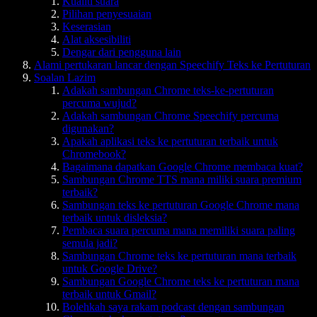
Kualiti suara
Pilihan penyesuaian
Keserasian
Alat aksesibiliti
Dengar dari pengguna lain
Alami pertukaran lancar dengan Speechify Teks ke Pertuturan
Soalan Lazim
Adakah sambungan Chrome teks-ke-pertuturan
percuma wujud?
Adakah sambungan Chrome Speechify percuma
digunakan?
Apakah aplikasi teks ke pertuturan terbaik untuk
Chromebook?
Bagaimana dapatkan Google Chrome membaca kuat?
Sambungan Chrome TTS mana miliki suara premium
terbaik?
Sambungan teks ke pertuturan Google Chrome mana
terbaik untuk disleksia?
Pembaca suara percuma mana memiliki suara paling
semula jadi?
Sambungan Chrome teks ke pertuturan mana terbaik
untuk Google Drive?
Sambungan Google Chrome teks ke pertuturan mana
terbaik untuk Gmail?
Bolehkah saya rakam podcast dengan sambungan