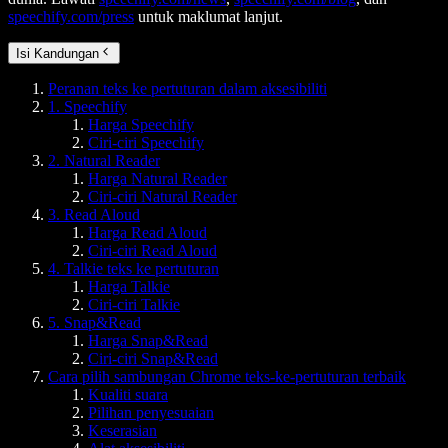
speechify.com/press
untuk maklumat lanjut.
Isi Kandungan
Peranan teks ke pertuturan dalam aksesibiliti
1. Speechify
Harga Speechify
Ciri-ciri Speechify
2. Natural Reader
Harga Natural Reader
Ciri-ciri Natural Reader
3. Read Aloud
Harga Read Aloud
Ciri-ciri Read Aloud
4. Talkie teks ke pertuturan
Harga Talkie
Ciri-ciri Talkie
5. Snap&Read
Harga Snap&Read
Ciri-ciri Snap&Read
Cara pilih sambungan Chrome teks-ke-pertuturan terbaik
Kualiti suara
Pilihan penyesuaian
Keserasian