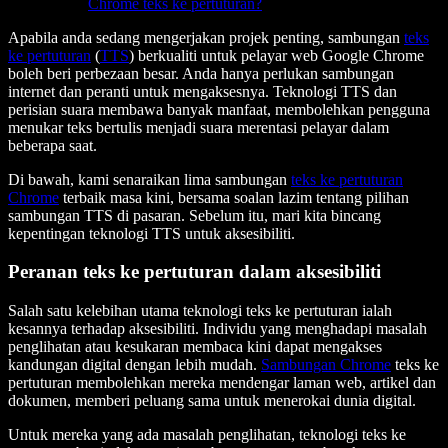
Chrome teks ke pertuturan?
Apabila anda sedang mengerjakan projek penting, sambungan
teks
ke pertuturan
(
TTS
) berkualiti untuk pelayar web Google Chrome
boleh beri perbezaan besar. Anda hanya perlukan sambungan
internet dan peranti untuk mengaksesnya. Teknologi TTS dan
perisian suara membawa banyak manfaat, membolehkan pengguna
menukar teks bertulis menjadi suara merentasi pelayar dalam
beberapa saat.
Di bawah, kami senaraikan lima sambungan
teks ke pertuturan
Chrome
terbaik masa kini, bersama soalan lazim tentang pilihan
sambungan TTS di pasaran. Sebelum itu, mari kita bincang
kepentingan teknologi TTS untuk aksesibiliti.
Peranan teks ke pertuturan dalam aksesibiliti
Salah satu kelebihan utama teknologi teks ke pertuturan ialah
kesannya terhadap aksesibiliti. Individu yang menghadapi masalah
penglihatan atau kesukaran membaca kini dapat mengakses
kandungan digital dengan lebih mudah.
Sambungan Chrome
teks ke
pertuturan membolehkan mereka mendengar laman web, artikel dan
dokumen, memberi peluang sama untuk menerokai dunia digital.
Untuk mereka yang ada masalah penglihatan, teknologi teks ke