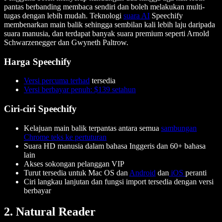
pantas berbanding membaca sendiri dan boleh melakukan multi-
tugas dengan lebih mudah. Teknologi
suara AI
Speechify
membenarkan main balik sehingga sembilan kali lebih laju daripada
suara manusia, dan terdapat banyak suara premium seperti Arnold
Schwarzenegger dan Gwyneth Paltrow.
Harga Speechify
Versi percuma terhad
tersedia
Versi berbayar penuh: $139 setahun
Ciri-ciri Speechify
Kelajuan main balik terpantas antara semua
sambungan
Chrome teks ke pertuturan
Suara HD manusia dalam bahasa Inggeris dan 60+ bahasa
lain
Akses sokongan pelanggan VIP
Turut tersedia untuk Mac OS dan
Android
dan
iOS
peranti
Ciri langkau lanjutan dan fungsi import tersedia dengan versi
berbayar
2. Natural Reader