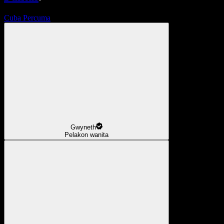
Cuba Percuma
Gwyneth
Pelakon wanita