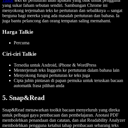
Talkie
teks ke pertuturan ialah aplikasi yang baik untuk pengguna
yang sukar faham sebutan sendiri. Sambungan Chrome ini
menyokong terjemahan teks ke pertuturan dan sebaliknya -- sangat
berguna bagi mereka yang ada masalah pertuturan dan bahasa. Ia
juga bantu pelancong dan orang tempatan saling memahami.
Harga Talkie
Percuma
Ciri-ciri Talkie
Tersedia untuk Android, iPhone & WordPress
Menterjemah teks Inggeris ke pertuturan dalam bahasa lain
Menyokong fungsi pertuturan ke teks juga
Cipta jubin pintasan di papan pemuka untuk teruskan bacaan
automatik frasa pilihan anda
5. Snap&Read
Snap&Read menawarkan toolkit bacaan menyeluruh yang direka
untuk pelbagai gaya pembacaan dan pembelajaran. Anotasi PDF
membolehkan penandaan dan catatan, dan alat Readability Analyzer
membolehkan pengguna ketahui tahap pembacaan sebarang teks