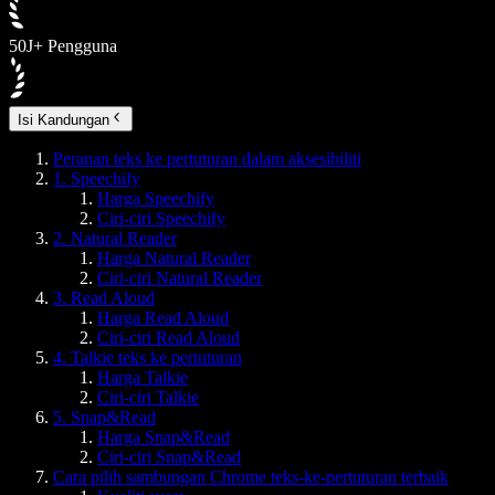
50J+ Pengguna
Isi Kandungan
Peranan teks ke pertuturan dalam aksesibiliti
1. Speechify
Harga Speechify
Ciri-ciri Speechify
2. Natural Reader
Harga Natural Reader
Ciri-ciri Natural Reader
3. Read Aloud
Harga Read Aloud
Ciri-ciri Read Aloud
4. Talkie teks ke pertuturan
Harga Talkie
Ciri-ciri Talkie
5. Snap&Read
Harga Snap&Read
Ciri-ciri Snap&Read
Cara pilih sambungan Chrome teks-ke-pertuturan terbaik