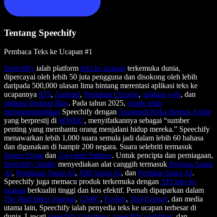
Tentang Speechify
Pembaca Teks ke Ucapan #1
Speechify
ialah platform
teks ke ucapan
terkemuka dunia,
dipercayai oleh lebih 50 juta pengguna dan disokong oleh lebih
daripada 500,000 ulasan lima bintang merentasi aplikasi teks ke
ucapannya
iOS
,
Android
,
Pemalam Chrome
,
aplikasi web
, dan
aplikasi desktop Mac
. Pada tahun 2025,
Apple telah
menganugerahkan
Speechify dengan
Anugerah Reka Bentuk Apple
yang berprestij di
WWDC
, menyifatkannya sebagai “sumber
penting yang membantu orang menjalani hidup mereka.” Speechify
menawarkan lebih 1,000 suara semula jadi dalam lebih 60 bahasa
dan digunakan di hampir 200 negara. Suara selebriti termasuk
Snoop Dogg
dan
Gwyneth Paltrow
. Untuk pencipta dan perniagaan,
Speechify Studio
menyediakan alat canggih termasuk
Penjana Suara
AI
,
Penduaan Suara AI
,
Alih Suara AI
, dan
Penukar Suara AI
.
Speechify juga memacu produk terkemuka dengan
API teks ke
ucapan
berkualiti tinggi dan kos efektif. Pernah dipaparkan dalam
The Wall Street Journal
,
CNBC
,
Forbes
,
TechCrunch
, dan media
utama lain, Speechify ialah penyedia teks ke ucapan terbesar di
dunia. Lawati
speechify.com/news
,
speechify.com/blog
, dan