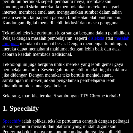
pertuturan bertindak seperti pembantu maya, membacakan
kandungan di skrin mereka. Ia membolehkan mereka melayari
internet, membaca emel atau menggunakan sumber dalam talian
secara sendiri, tanpa perlu paparan braille atau alat bantuan lain.
Kandungan digital menjadi lebih inklusif dan mesra pengguna.
Teknologi teks ke pertuturan juga sangat berguna dalam pendidikan.
Pelajar dengan masalah pembelajaran, seperti
disleksia
atau
masalah
tumpuan
mendapat manfaat besar. Dengan mendengar kandungan,
mereka dapat memahami maklumat dengan lebih baik dan atasi
cabaran kaedah membaca tradisional.
Teknologi ini juga berguna untuk mereka yang lebih gemar gaya
pembelajaran audio. Sesetengah orang lebih mudah ingat maklumat
jika didengar. Dengan menukar teks bertulis menjadi suara,
sambungan ini mewujudkan pengalaman pembelajaran lebih
dinamik untuk semua gaya belajar.
Sekarang, mari kita terokai 5 sambungan TTS Chrome terbaik!
1. Speechify
Speechify
ialah aplikasi teks ke pertuturan canggih dengan pelbagai
suara premium menarik dan platform yang mudah digunakan.
Pengguna boleh menyerap kandungan dua hingga tiga kali lebih