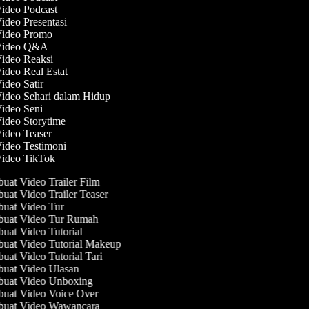
Video Podcast
Video Presentasi
 Video Promo
 Video Q&A
Video Reaksi
Video Real Estat
Video Satir
Video Sehari dalam Hidup
Video Seni
Video Storytime
Video Teaser
Video Testimoni
Video TikTok
at Video Trailer Film
at Video Trailer Teaser
at Video Tur
uat Video Tur Rumah
at Video Tutorial
at Video Tutorial Makeup
at Video Tutorial Tari
uat Video Ulasan
uat Video Unboxing
at Video Voice Over
uat Video Wawancara