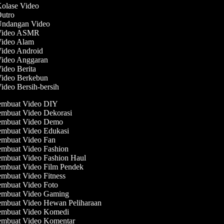
Kolase Video
Outro
 Undangan Video
 Video ASMR
 Video Alam
Video Android
Video Anggaran
Video Berita
Video Berkebun
Video Bersih-bersih
mbuat Video DIY
mbuat Video Dekorasi
mbuat Video Demo
mbuat Video Edukasi
mbuat Video Fan
mbuat Video Fashion
mbuat Video Fashion Haul
mbuat Video Film Pendek
mbuat Video Fitness
mbuat Video Foto
mbuat Video Gaming
mbuat Video Hewan Peliharaan
mbuat Video Komedi
mbuat Video Komentar