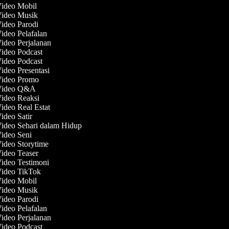
Video Mobil
Video Musik
Video Parodi
Video Pelafalan
Video Perjalanan
Video Podcast
Video Podcast
Video Presentasi
 Video Promo
 Video Q&A
Video Reaksi
Video Real Estat
Video Satir
Video Sehari dalam Hidup
Video Seni
Video Storytime
Video Teaser
Video Testimoni
Video TikTok
Video Mobil
Video Musik
Video Parodi
Video Pelafalan
Video Perjalanan
Video Podcast