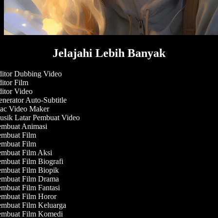
Jelajahi Lebih Banyak
itor Dubbing Video
itor Film
itor Video
nerator Auto-Subtitle
c Video Maker
sik Latar Pembuat Video
mbuat Animasi
mbuat Film
mbuat Film
mbuat Film Aksi
mbuat Film Biografi
mbuat Film Biopik
mbuat Film Drama
mbuat Film Fantasi
mbuat Film Horor
mbuat Film Keluarga
mbuat Film Komedi