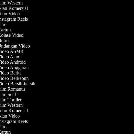
Film Western
Iklan Komersial
Iklan Video
Instagram Reels
Intro
Kartun
Kolase Video
Outro
 Undangan Video
 Video ASMR
 Video Alam
Video Android
Video Anggaran
Video Berita
Video Berkebun
Video Bersih-bersih
Film Romantis
ilm Sci-fi
ilm Thriller
Film Western
Iklan Komersial
Iklan Video
Instagram Reels
Intro
Kartun