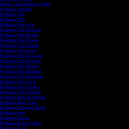
Musik Latar Pembuat Video
Pembuat Animasi
Pembuat Film
Pembuat Film
Pembuat Film Aksi
Pembuat Film Biografi
Pembuat Film Biopik
Pembuat Film Drama
Pembuat Film Fantasi
Pembuat Film Horor
Pembuat Film Keluarga
Pembuat Film Komedi
Pembuat Film Misteri
Pembuat Film Musikal
Pembuat Film Romantis
Pembuat Film Sci-fi
Pembuat Film Thriller
Pembuat Film Western
Pembuat Iklan Komersial
Pembuat Iklan Video
Pembuat Instagram Reels
Pembuat Intro
Pembuat Kartun
Pembuat Kolase Video
Pembuat Outro