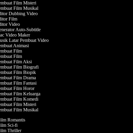
mbuat Film Misteri
mbuat Film Musikal
itor Dubbing Video
itor Film
itor Video
nerator Auto-Subtitle
c Video Maker
sik Latar Pembuat Video
mbuat Animasi
mbuat Film
mbuat Film
mbuat Film Aksi
mbuat Film Biografi
mbuat Film Biopik
mbuat Film Drama
mbuat Film Fantasi
mbuat Film Horor
mbuat Film Keluarga
mbuat Film Komedi
mbuat Film Misteri
mbuat Film Musikal
Film Romantis
ilm Sci-fi
ilm Thriller