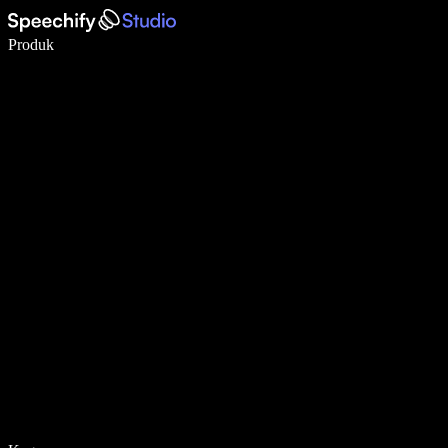
Menulis 5× lebih cepat dengan dikte suara
Produk
Pelajari lebih lanjut