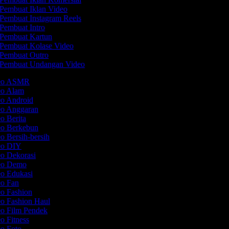
Pembuat Iklan Video
Pembuat Instagram Reels
Pembuat Intro
Pembuat Kartun
Pembuat Kolase Video
Pembuat Outro
Pembuat Undangan Video
deo ASMR
deo Alam
eo Android
eo Anggaran
eo Berita
eo Berkebun
o Bersih-bersih
deo DIY
eo Dekorasi
deo Demo
eo Edukasi
eo Fan
eo Fashion
eo Fashion Haul
eo Film Pendek
eo Fitness
eo Foto