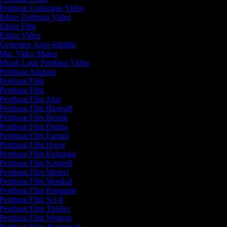
Pembuat Undangan Video
Editor Dubbing Video
Editor Film
Editor Video
Generator Auto-Subtitle
Mac Video Maker
Musik Latar Pembuat Video
Pembuat Animasi
Pembuat Film
Pembuat Film
Pembuat Film Aksi
Pembuat Film Biografi
Pembuat Film Biopik
Pembuat Film Drama
Pembuat Film Fantasi
Pembuat Film Horor
Pembuat Film Keluarga
Pembuat Film Komedi
Pembuat Film Misteri
Pembuat Film Musikal
Pembuat Film Romantis
Pembuat Film Sci-fi
Pembuat Film Thriller
Pembuat Film Western
Pembuat Iklan Komersial