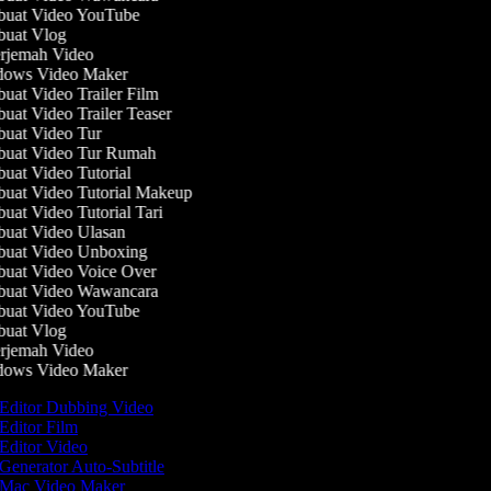
uat Video YouTube
uat Vlog
rjemah Video
ows Video Maker
at Video Trailer Film
at Video Trailer Teaser
at Video Tur
uat Video Tur Rumah
at Video Tutorial
at Video Tutorial Makeup
at Video Tutorial Tari
uat Video Ulasan
uat Video Unboxing
at Video Voice Over
uat Video Wawancara
uat Video YouTube
uat Vlog
rjemah Video
ows Video Maker
Editor Dubbing Video
Editor Film
Editor Video
Generator Auto-Subtitle
Mac Video Maker