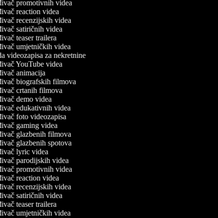
ivač promotivnih videa
ivač reaction videa
ivač recenzijskih videa
ivač satiričnih videa
ivač teaser trailera
ivač umjetničkih videa
a videozapisa za nekretnine
đivač YouTube videa
ivač animacija
ivač biografskih filmova
ivač crtanih filmova
đivač demo videa
ivač edukativnih videa
ivač foto videozapisa
ivač gaming videa
ivač glazbenih filmova
ivač glazbenih spotova
ivač lyric videa
ivač parodijskih videa
ivač promotivnih videa
ivač reaction videa
ivač recenzijskih videa
ivač satiričnih videa
ivač teaser trailera
ivač umjetničkih videa