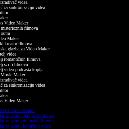
zrađivač videa
 za sinkronizaciju videa
itor
ker
 Video Maker
misterioznih filmova
outra
eo Maker
ki kreator filmova
ska glazba za Video Maker
elj videa
lj romantičnih filmova
j sci-fi filmova
lj video podcasta kopija
 Movie Maker
zrađivač videa
 za sinkronizaciju videa
itor
ker
 Video Maker
SMR Video Maker
at za izradu akcijskih filmova
at za izradu dramskih filmova
at za izradu komičnih videa