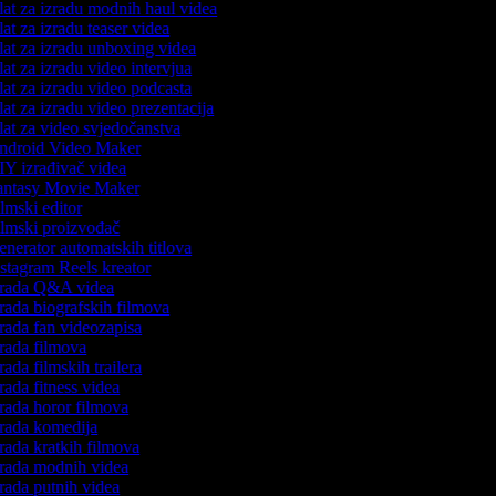
at za izradu modnih haul videa
at za izradu teaser videa
at za izradu unboxing videa
at za izradu video intervjua
at za izradu video podcasta
at za izradu video prezentacija
at za video svjedočanstva
droid Video Maker
Y izrađivač videa
ntasy Movie Maker
lmski editor
lmski proizvođač
nerator automatskih titlova
stagram Reels kreator
rada Q&A videa
rada biografskih filmova
rada fan videozapisa
rada filmova
rada filmskih trailera
rada fitness videa
rada horor filmova
rada komedija
rada kratkih filmova
rada modnih videa
rada putnih videa