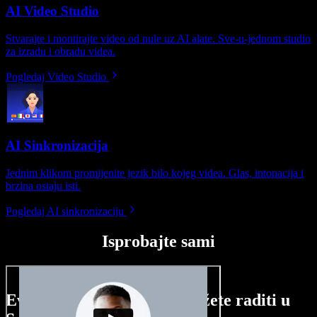
AI Video Studio
Stvarajte i montirajte video od nule uz AI alate. Sve-u-jednom studio
za izradu i obradu videa.
Pogledaj Video Studio
AI Sinkronizacija
Jednim klikom promijenite jezik bilo kojeg videa. Glas, intonacija i
brzina ostaju isti.
Pogledaj AI sinkronizaciju
Isprobajte sami
Evo malog pregleda što možete raditi u