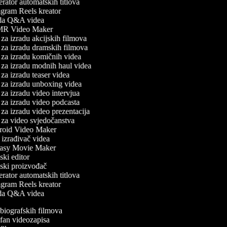
ator automatskih titlova
gram Reels kreator
da Q&A videa
 Video Maker
za izradu akcijskih filmova
za izradu dramskih filmova
za izradu komičnih videa
za izradu modnih haul videa
za izradu teaser videa
za izradu unboxing videa
za izradu video intervjua
za izradu video podcasta
za izradu video prezentacija
za video svjedočanstva
oid Video Maker
zrađivač videa
asy Movie Maker
ki editor
ski proizvođač
ator automatskih titlova
gram Reels kreator
da Q&A videa
a biografskih filmova
a fan videozapisa