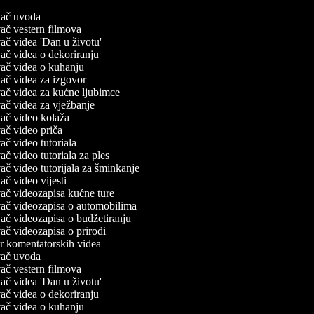
ivač uvoda
ivač vestern filmova
ivač videa 'Dan u životu'
ivač videa o dekoriranju
ivač videa o kuhanju
ivač videa za izgovor
ivač videa za kućne ljubimce
ivač videa za vježbanje
ivač video kolaža
ivač video priča
ivač video tutoriala
ivač video tutoriala za ples
ivač video tutorijala za šminkanje
ivač video vijesti
ivač videozapisa kućne ture
ivač videozapisa o automobilima
ivač videozapisa o budžetiranju
ivač videozapisa o prirodi
or komentatorskih videa
ivač uvoda
ivač vestern filmova
ivač videa 'Dan u životu'
ivač videa o dekoriranju
ivač videa o kuhanju