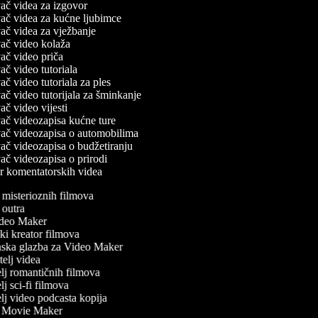
ivač videa za izgovor
ivač videa za kućne ljubimce
ivač videa za vježbanje
ivač video kolaža
ivač video priča
ivač video tutoriala
ivač video tutoriala za ples
ivač video tutorijala za šminkanje
ivač video vijesti
ivač videozapisa kućne ture
ivač videozapisa o automobilima
ivač videozapisa o budžetiranju
ivač videozapisa o prirodi
or komentatorskih videa
misterioznih filmova
outra
eo Maker
ki kreator filmova
ska glazba za Video Maker
elj videa
lj romantičnih filmova
j sci-fi filmova
lj video podcasta kopija
 Movie Maker