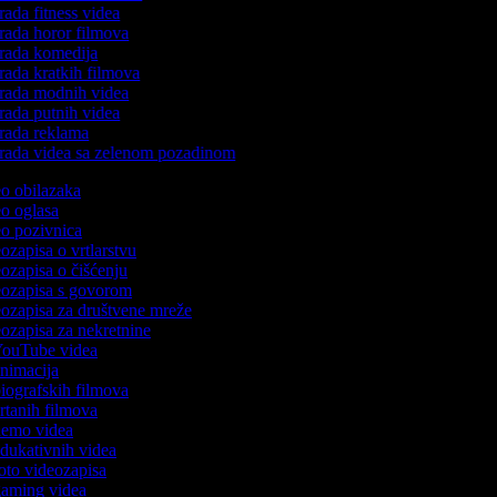
rada fitness videa
rada horor filmova
rada komedija
rada kratkih filmova
rada modnih videa
rada putnih videa
rada reklama
rada videa sa zelenom pozadinom
deo obilazaka
deo oglasa
deo pozivnica
eozapisa o vrtlarstvu
deozapisa o čišćenju
deozapisa s govorom
deozapisa za društvene mreže
deozapisa za nekretnine
 YouTube videa
 animacija
 biografskih filmova
crtanih filmova
 demo videa
 edukativnih videa
 foto videozapisa
 gaming videa