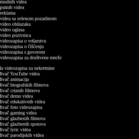
a modnih videa
a putnih videa
a reklama
a videa sa zelenom pozadinom
a video obilazaka
a video oglasa
a video pozivnica
a videozapisa o vrtlarstvu
a videozapisa o čišćenju
a videozapisa s govorom
a videozapisa za društvene mreže
a videozapisa za nekretnine
đivač YouTube videa
ivač animacija
ivač biografskih filmova
ivač crtanih filmova
đivač demo videa
ivač edukativnih videa
ivač foto videozapisa
ivač gaming videa
ivač glazbenih filmova
ivač glazbenih spotova
ivač lyric videa
ivač parodijskih videa