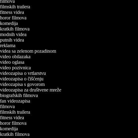
a filmova
 filmskih trailera
a fitness videa
a horor filmova
a komedija
a kratkih filmova
a modnih videa
a putnih videa
a reklama
a videa sa zelenom pozadinom
a video obilazaka
a video oglasa
a video pozivnica
a videozapisa o vrtlarstvu
a videozapisa o čišćenju
a videozapisa s govorom
a videozapisa za društvene mreže
a biografskih filmova
a fan videozapisa
a filmova
 filmskih trailera
a fitness videa
a horor filmova
a komedija
a kratkih filmova