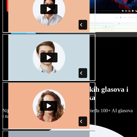
Veliki izbor muških i ženskih glasova i
raznih naglasaka
Nijedan projekt ne mora zvučati isto. Birajte među 100+ AI glasova
i naglasaka i prilagodite ih sebi.