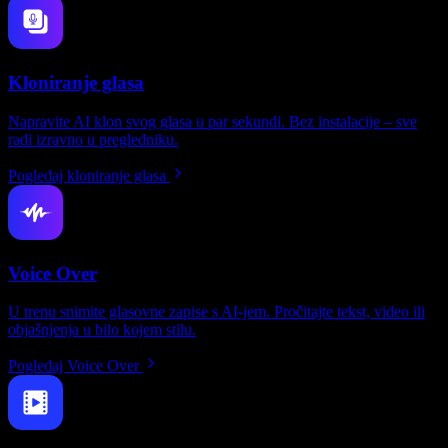
Kloniranje glasa
Napravite AI klon svog glasa u par sekundi. Bez instalacije – sve
radi izravno u pregledniku.
Pogledaj kloniranje glasa
Voice Over
U trenu snimite glasovne zapise s AI-jem. Pročitajte tekst, video ili
objašnjenja u bilo kojem stilu.
Pogledaj Voice Over