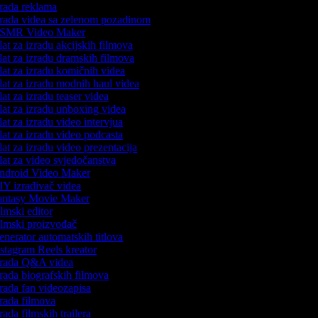
rada reklama
rada videa sa zelenom pozadinom
SMR Video Maker
at za izradu akcijskih filmova
at za izradu dramskih filmova
at za izradu komičnih videa
at za izradu modnih haul videa
at za izradu teaser videa
at za izradu unboxing videa
at za izradu video intervjua
at za izradu video podcasta
at za izradu video prezentacija
at za video svjedočanstva
droid Video Maker
Y izrađivač videa
ntasy Movie Maker
lmski editor
lmski proizvođač
nerator automatskih titlova
stagram Reels kreator
rada Q&A videa
rada biografskih filmova
rada fan videozapisa
rada filmova
rada filmskih trailera