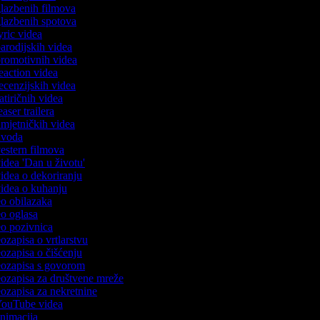
 glazbenih filmova
 glazbenih spotova
lyric videa
parodijskih videa
 promotivnih videa
reaction videa
recenzijskih videa
satiričnih videa
teaser trailera
 umjetničkih videa
 uvoda
 vestern filmova
videa 'Dan u životu'
 videa o dekoriranju
 videa o kuhanju
deo obilazaka
deo oglasa
deo pozivnica
eozapisa o vrtlarstvu
deozapisa o čišćenju
deozapisa s govorom
deozapisa za društvene mreže
deozapisa za nekretnine
 YouTube videa
 animacija