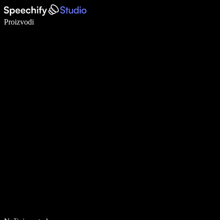
Pišite 5× brže uz glasovno diktiranje
Proizvodi
Saznajte više