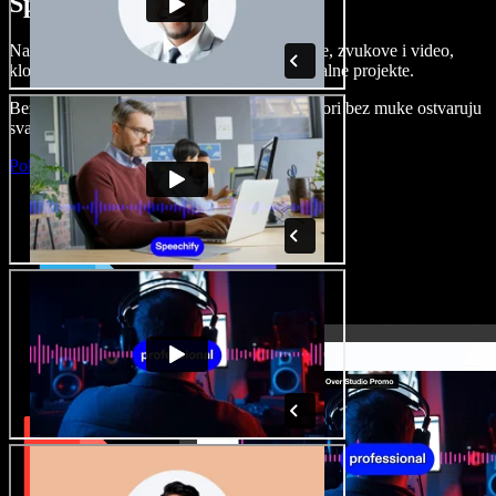
Speechify Studiju.
Napravite voice overe, dodajte besplatne slike, zvukove i video,
klonirajte svoj glas i složite sjajne audio-vizualne projekte.
Bez učenja i sve dostupno u pregledniku, autori bez muke ostvaruju
svaku kreativnu ideju.
Pokreni Studio