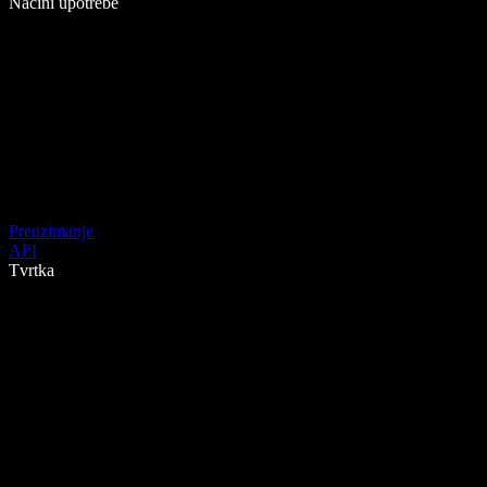
Načini upotrebe
Preuzimanje
API
Tvrtka